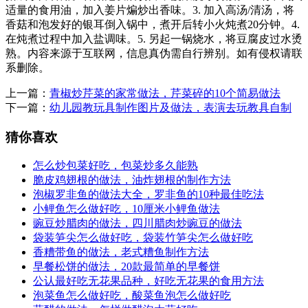
适量的食用油，加入姜片煸炒出香味。3. 加入高汤/清汤，将
香菇和泡发好的银耳倒入锅中，煮开后转小火炖煮20分钟。4.
在炖煮过程中加入盐调味。5. 另起一锅烧水，将豆腐皮过水烫
熟。内容来源于互联网，信息真伪需自行辨别。如有侵权请联
系删除。
上一篇：
青椒炒芹菜的家常做法，芹菜碎的10个简易做法
下一篇：
幼儿园教玩具制作图片及做法，表演去玩教具自制
猜你喜欢
怎么炒包菜好吃，包菜炒多久能熟
脆皮鸡翅根的做法，油炸翅根的制作方法
泡椒罗非鱼的做法大全，罗非鱼的10种最佳吃法
小鲤鱼怎么做好吃，10厘米小鲤鱼做法
豌豆炒腊肉的做法，四川腊肉炒豌豆的做法
袋装笋尖怎么做好吃，袋装竹笋尖怎么做好吃
香糟带鱼的做法，老式糟鱼制作方法
早餐松饼的做法，20款最简单的早餐饼
公认最好吃无花果品种，好吃无花果的食用方法
泡菜鱼怎么做好吃，酸菜鱼泡怎么做好吃