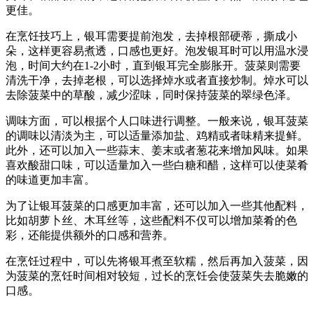
更佳。
在烹饪技巧上，银耳需要提前泡发，去掉根部硬蒂，撕成小
朵，这样更容易煮透，口感也更好。泡发银耳时可以用温水浸
泡，时间大约在1-2小时，直到银耳完全膨胀开。菠菜则需要
清洗干净，去掉老根，可以选择焯水或者直接炒制。焯水可以
去除菠菜中的草酸，减少涩味，同时保持菠菜的翠绿色泽。
调味方面，可以根据个人口味进行调整。一般来说，银耳菠菜
的调味以清淡为主，可以适量添加盐、鸡精或者味精来提鲜。
此外，还可以加入一些蒜末、姜末或者葱花来增加风味。如果
喜欢酸甜口味，可以适量加入一些白糖和醋，这样可以使菜肴
的味道更加丰富。
为了让银耳菠菜的口感更加丰富，还可以加入一些其他配料，
比如胡萝卜丝、木耳丝等，这些配料不仅可以增加菜肴的色
彩，还能提供额外的口感和营养。
在烹饪过程中，可以先将银耳煮至软糯，然后再加入菠菜，因
为菠菜的烹饪时间相对较短，过长的烹饪会使菠菜失去脆嫩的
口感。