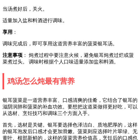
当汤煮好后，关火。
适量加入盐和料酒进行调味。
享用
：
调味完成后，即可享用这道营养丰富的菠菜银耳汤。
注意事项
： 炖煮过程中要注意火候，避免银耳炖煮过烂或菠
菜煮过头。 调味时根据个人口味适量添加盐和料酒。
鸡汤怎么炖最有营养
银耳菠菜是一道营养丰富、口感清爽的佳肴，它结合了银耳的
滋阴润肺和菠菜的补血功效。要想把这道菜做得更好吃，可以
从选材、烹饪技巧和调味三个方面入手。
首先，选材是关键。银耳要选择色泽洁白、质地肥厚的，这样
的银耳泡发后口感才会更加滑嫩。菠菜则应选择叶片翠绿、无
黄叶、根部新鲜的，这样的菠菜营养价值高，烹饪后的口感也