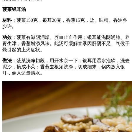
菠菜银耳汤
材料
：菠菜150克，银耳20克，香葱15克，盐、味精、香油各
少许。
功效
：菠菜有滋阴润燥、养血止血作用；银耳能滋阴润肺、养
胃生津；香葱增添风味。此汤可缓解春季因肝阴不足、气候干
燥引起的上火症状。
做法
：菠菜洗净切段，用开水氽一下；银耳用温水泡软，洗去
泥沙，摘成小朵；香葱去根须洗净，切成细末；锅内放入银
耳，倒入适量清水。