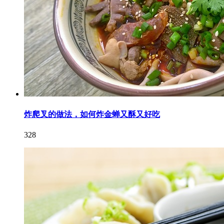
炸爬叉的做法，如何炸金蝉又酥又好吃
328