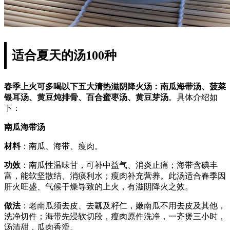
适合夏天的汤100种
春季上火可多喝以下五大清热滋阴降火汤：南瓜海带汤、菠菜
银耳汤、黄豆炖排骨、百合蜜枣汤、黄豆芽汤
。具体介绍如
下：
南瓜海带汤
材料
：南瓜、海带、瘦肉。
功效
：南瓜性温味甘，可补中益气、消炎止痛；海带含碘丰
富，能软坚散结、消痰利水；瘦肉补充营养。此汤适合春季因
肝火旺盛、气候干燥导致的上火，有滋阴降火之效。
做法
：老南瓜须去皮、去瓤及籽仁，嫩南瓜不用去皮及其他，
洗净切件；海带先浸软切段，瘦肉原件洗净，一齐煲三小时，
汤清甜，瓜肉香滑。