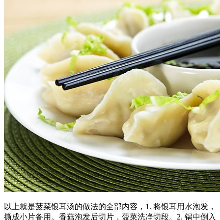
以上就是菠菜银耳汤的做法的全部内容，1. 将银耳用水泡发，
撕成小片备用。香菇泡发后切片，菠菜洗净切段。2. 锅中倒入