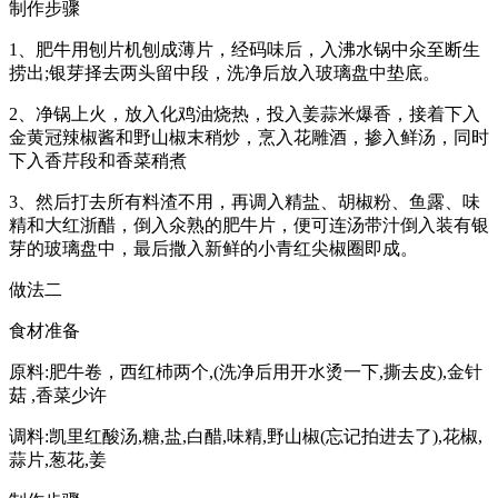
制作步骤
1、肥牛用刨片机刨成薄片，经码味后，入沸水锅中氽至断生
捞出;银芽择去两头留中段，洗净后放入玻璃盘中垫底。
2、净锅上火，放入化鸡油烧热，投入姜蒜米爆香，接着下入
金黄冠辣椒酱和野山椒末稍炒，烹入花雕酒，掺入鲜汤，同时
下入香芹段和香菜稍煮
3、然后打去所有料渣不用，再调入精盐、胡椒粉、鱼露、味
精和大红浙醋，倒入氽熟的肥牛片，便可连汤带汁倒入装有银
芽的玻璃盘中，最后撒入新鲜的小青红尖椒圈即成。
做法二
食材准备
原料:肥牛卷，西红杮两个,(洗净后用开水烫一下,撕去皮),金针
菇 ,香菜少许
调料:凯里红酸汤,糖,盐,白醋,味精,野山椒(忘记拍进去了),花椒,
蒜片,葱花,姜