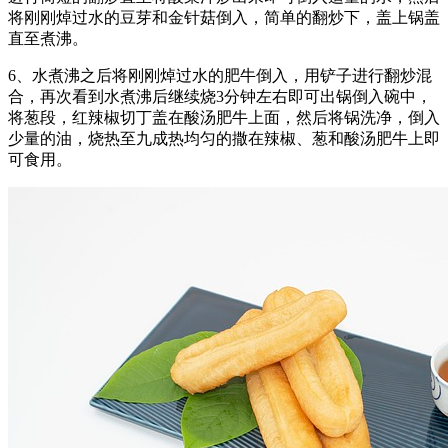
将刚刚焯过水的豆芽和金针菇倒入，简单的翻炒下，盖上锅盖
直至煮沸。
6、水煮沸之后将刚刚焯过水的肥牛倒入，用铲子进行翻炒混
合，再次看到水煮沸后继续烧3分钟左右即可出锅倒入碗中，
将葱段，红辣椒切丁盖在酸汤肥牛上面，然后将锅洗净，倒入
少量的油，烧热至九成热均匀的撒在辣椒、葱和酸汤肥牛上即
可食用。