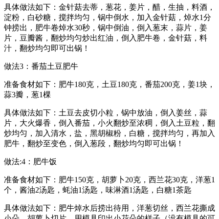
具体做法如下：金针菇去蒂，葱花，姜片，醋，生抽，料酒，
淀粉，白砂糖，搅拌均匀，锅中倒水，加入金针菇，焯水1分
钟捞出，肥牛卷焯水30秒，锅中倒油，倒入葱末，蒜片，姜
片，豆瓣酱，翻炒均匀炒出红油，倒入肥牛卷，金针菇，料
汁，翻炒均匀即可出锅！
做法3：番茄土豆肥牛
准备食材如下：肥牛180克，土豆180克，番茄200克，姜1块，
蒜3瓣，葱1棵
具体做法如下：土豆去皮切小粒，锅中放油，倒入姜丝，蒜
片，大火爆香，倒入番茄，小火翻炒至浓稠，倒入土豆粒，翻
炒均匀，加入清水，盐，黑胡椒粉，白糖，搅拌均匀，再加入
肥牛，翻炒至变色，倒入葱段，翻炒均匀即可出锅！
做法:4：肥牛饭
准备食材如下：肥牛150克，胡萝卜20克，西兰花30克，洋葱1
个，酱油2汤匙，蚝油1汤匙，味淋酒1汤匙，白糖1茶匙
具体做法如下：肥牛焯水后捞出待用，洋葱切丝，西兰花撕成
小朵，胡萝卜切片，用模具印出小花朵的样子（没有模具的可