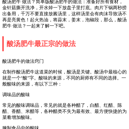
酸汤肥牛 做法？简单版酸汤肥牛的做法：准备好所有食材，
金针菇撕开洗净，开水焯一下放盘子里打底。肉片下锅两秒捞
出备用，千万不要直接放酱汤里，这样汤里会有肉沫导致汤不
再是亮黄色！起火热油，将蒜末，姜末，泡椒段，那么，酸汤
肥牛 做法？一起来了解一下吧。
酸汤肥牛最正宗的做法
酸汤肥牛的做法窍门
在制作酸汤肥牛这道菜的时候，酸汤是关键。酸汤中最核心的
就是一个“酸”字。酸味的来源，不同的厨师有不同的选择。一
般酸味的来源，有以下三种：
调味品的酸味
常见的酸味调味品，常见的就是各种醋了，白醋、红醋、陈
醋、香醋、米醋等，各种醋类不失为最有效、最方便快捷的为
菜肴增加酸味。
腌制食品中的酸味