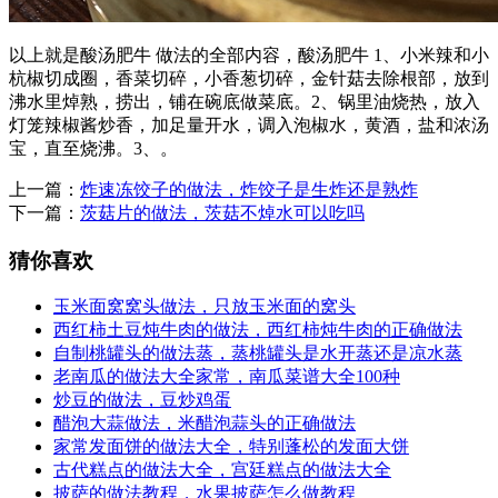
以上就是酸汤肥牛 做法的全部内容，酸汤肥牛 1、小米辣和小
杭椒切成圈，香菜切碎，小香葱切碎，金针菇去除根部，放到
沸水里焯熟，捞出，铺在碗底做菜底。2、锅里油烧热，放入
灯笼辣椒酱炒香，加足量开水，调入泡椒水，黄酒，盐和浓汤
宝，直至烧沸。3、。
上一篇：
炸速冻饺子的做法，炸饺子是生炸还是熟炸
下一篇：
茨菇片的做法，茨菇不焯水可以吃吗
猜你喜欢
玉米面窝窝头做法，只放玉米面的窝头
西红柿土豆炖牛肉的做法，西红柿炖牛肉的正确做法
自制桃罐头的做法蒸，蒸桃罐头是水开蒸还是凉水蒸
老南瓜的做法大全家常，南瓜菜谱大全100种
炒豆的做法，豆炒鸡蛋
醋泡大蒜做法，米醋泡蒜头的正确做法
家常发面饼的做法大全，特别蓬松的发面大饼
古代糕点的做法大全，宫廷糕点的做法大全
披萨的做法教程，水果披萨怎么做教程