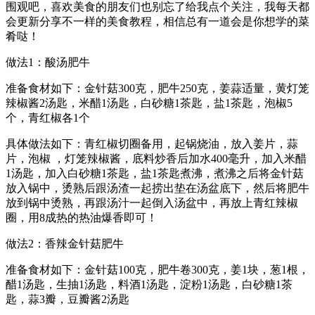
围观吧，喜欢美食的朋友们也别忘了给我点个关注，我每天都
会更新分享不一样的美食教程，相信总有一道会是你想学的菜
肴哒！
做法1：酸汤肥牛
准备食材如下：金针菇300克，肥牛250克，姜蒜适量，黄灯笼
辣椒酱2汤匙，米醋1汤匙，白砂糖1茶匙，盐1茶匙，泡椒5
个，青红椒各1个
具体做法如下：青红椒切圈备用，起锅烧油，放入姜片，蒜
片，泡椒 ，灯笼辣椒酱，底料炒香后加水400毫升，加入米醋
1汤匙，加入白砂糖1茶匙，盐1茶匙煮沸，煮沸之后将金针菇
放入锅中，烫熟后跟汤渣一起捞出垫在汤盆底下，然后将肥牛
放到锅中烫熟，再跟汤汁一起倒入汤盆中，再放上青红辣椒
圈，用8成热的热油爆香即可！
做法2：香辣金针菇肥牛
准备食材如下：金针菇100克，肥牛卷300克，姜1块，葱1根，
醋1汤匙，生抽1汤匙，料酒1汤匙，淀粉1汤匙，白砂糖1茶
匙，蒜3瓣，豆瓣酱2汤匙