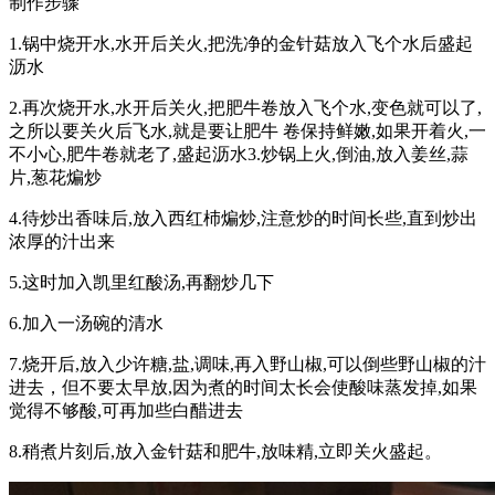
制作步骤
1.锅中烧开水,水开后关火,把洗净的金针菇放入飞个水后盛起
沥水
2.再次烧开水,水开后关火,把肥牛卷放入飞个水,变色就可以了,
之所以要关火后飞水,就是要让肥牛 卷保持鲜嫩,如果开着火,一
不小心,肥牛卷就老了,盛起沥水3.炒锅上火,倒油,放入姜丝,蒜
片,葱花煸炒
4.待炒出香味后,放入西红杮煸炒,注意炒的时间长些,直到炒出
浓厚的汁出来
5.这时加入凯里红酸汤,再翻炒几下
6.加入一汤碗的清水
7.烧开后,放入少许糖,盐,调味,再入野山椒,可以倒些野山椒的汁
进去，但不要太早放,因为煮的时间太长会使酸味蒸发掉,如果
觉得不够酸,可再加些白醋进去
8.稍煮片刻后,放入金针菇和肥牛,放味精,立即关火盛起。