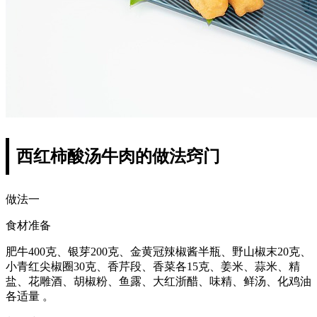
西红柿酸汤牛肉的做法窍门
做法一
食材准备
肥牛400克、银芽200克、金黄冠辣椒酱半瓶、野山椒末20克、
小青红尖椒圈30克、香芹段、香菜各15克、姜米、蒜米、精
盐、花雕酒、胡椒粉、鱼露、大红浙醋、味精、鲜汤、化鸡油
各适量 。