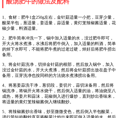
酸汤肥牛的做法及配料
1、食材：肥牛1盒250g左右，金针菇适量一小把，豆芽少量，
酸菜半包，葱适量，姜适量，蒜适量，黄灯笼辣椒酱适量，花
椒少量，料酒适量。
2、肥牛简单冲洗一下，锅中加入适量的水，没过肥牛即可，
开大火将水煮沸，水沸后将肥牛倒入，加入适量的料酒，简单
的焯下水即可，不能将肥牛煮的过老过硬，焯好后将肥牛捞出
备用。
3、将金针菇洗净，切掉金针菇的根部，然后放入锅中，加入
没过金针菇的水，开大火煮沸，然后将金针菇捞出放在盘子中
备用，豆芽洗净也按同样的方法烧水煮沸捞出备用。
4、将葱姜蒜洗干净，葱切段，姜切片，蒜切沫备用，然后将
锅洗净，将锅开火将水烧干，然后倒入适量的油，将油烧至八
成热，将姜片和蒜沫，花椒倒入进行爆炒，直到炒出香味来，
将适量的黄灯笼辣椒酱倒入继续翻炒。
5、将辣椒酱炒出香味，炒至微微变色，然后倒入半包酸菜，
进行简短的翻炒直至将酸菜汁炒出来即可倒入适量的水，然后