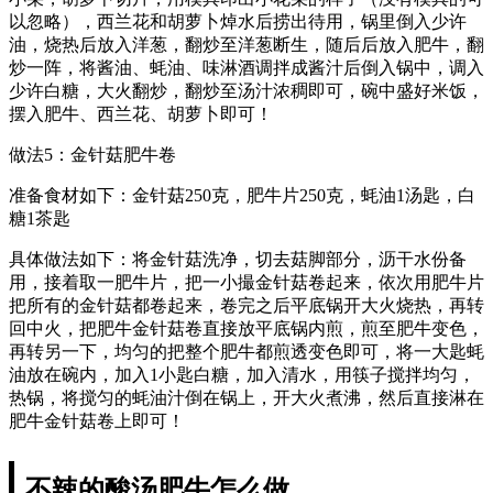
以忽略），西兰花和胡萝卜焯水后捞出待用，锅里倒入少许
油，烧热后放入洋葱，翻炒至洋葱断生，随后后放入肥牛，翻
炒一阵，将酱油、蚝油、味淋酒调拌成酱汁后倒入锅中，调入
少许白糖，大火翻炒，翻炒至汤汁浓稠即可，碗中盛好米饭，
摆入肥牛、西兰花、胡萝卜即可！
做法5：金针菇肥牛卷
准备食材如下：金针菇250克，肥牛片250克，蚝油1汤匙，白
糖1茶匙
具体做法如下：将金针菇洗净，切去菇脚部分，沥干水份备
用，接着取一肥牛片，把一小撮金针菇卷起来，依次用肥牛片
把所有的金针菇都卷起来，卷完之后平底锅开大火烧热，再转
回中火，把肥牛金针菇卷直接放平底锅内煎，煎至肥牛变色，
再转另一下，均匀的把整个肥牛都煎透变色即可，将一大匙蚝
油放在碗内，加入1小匙白糖，加入清水，用筷子搅拌均匀，
热锅，将搅匀的蚝油汁倒在锅上，开大火煮沸，然后直接淋在
肥牛金针菇卷上即可！
不辣的酸汤肥牛怎么做