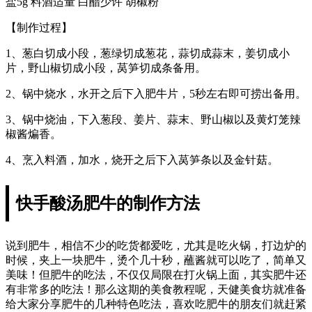
盐5g 料酒适量 白醋少许 胡椒粉
【制作过程】
1、葱白切成小段，葱绿切成葱花，蒜切成蒜末，姜切成小
片，野山椒切成小段，莴笋切成条备用。
2、锅中烧水，水开之后下入肥牛片，5秒左右即可捞出备用。
3、锅中烧油，下入葱段、姜片、蒜末、野山椒以及黄灯笼辣
椒酱煸香。
4、烹入料酒，加水，烧开之后下入莴笋条以及金针菇。
快手酸汤肥牛的制作方法
说到肥牛，相信不少的吃货都爱吃，尤其是吃火锅，打边炉的
时候，夹上一块肥牛，烫个几十秒，蘸酱就可以吃了，简单又
美味！但肥牛的吃法，不仅仅局限在打火锅上面，其实肥牛还
有非常多的吃法！那么这期的美食教程呢，天健美食坊就准备
给大家分享肥牛的几种特色吃法，喜欢吃肥牛的朋友们就赶紧