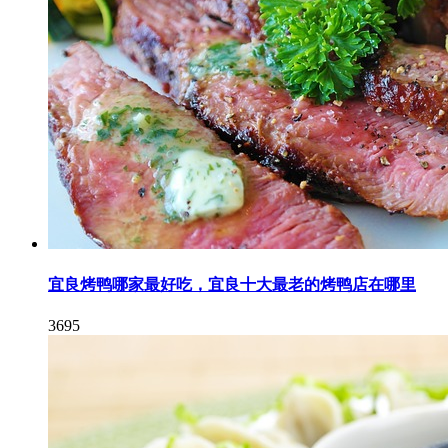
宜良烤鸭哪家最好吃，宜良十大最老的烤鸭店在哪里
3695