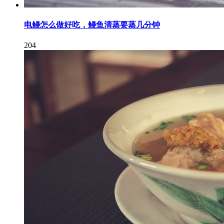
电鳗怎么做好吃，鳗鱼清蒸要蒸几分钟
204