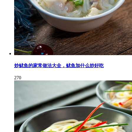
炒鱿鱼的家常做法大全，鱿鱼加什么炒好吃
270