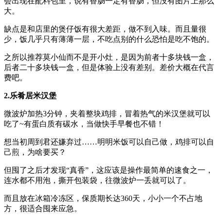
会出现在配料包里，说有香肠一定有香肠，但没有图片上那么
大。
缺点是和店里的煲仔饭有很大差距，做不到入味。而且量很
少，饭几乎只有薄薄一层，不吃点别的什么恐怕是吃不饱的。
之所以推荐莫小仙而不是开小灶，是因为前者十多块钱一盒，
后者二十多块钱一盒，但是体验上没有差别。差价大概在代言
费吧。
2.乐肴居米汉堡
微波炉加热3分钟，夹着整块鸡排，冒着热气的米汉堡就可以
吃了~有蛋白质有碳水，当做快手早餐也不错！
想当初周到君还嫌弃过……明明米饭可以自己做，鸡排可以自
己煎，为啥要买？
但囤了之后才发现“真香”，这应该是操作最简单的速食之一，
连水都不用泡，撕开包装袋，往微波炉一丢就可以了。
而且放在冰箱冷冻区，保质期长达360天，小小一个不占地
方，很适合囤来应急。