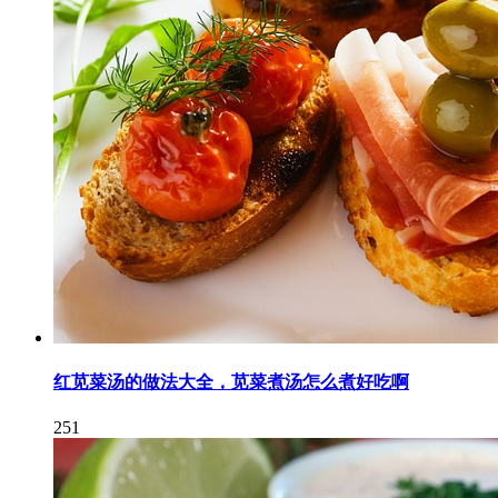
红苋菜汤的做法大全，苋菜煮汤怎么煮好吃啊
251