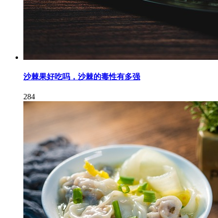
沙棘果好吃吗，沙棘的毒性有多强
284