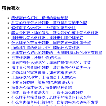
猜你喜欢
稀饭配什么好吃，稀饭的最佳绝配
毛豆的豆子怎么炒好吃，黄豆是毛豆晒干的吗
鲜虾面怎么做好吃，大虾面的家常做法
猪大骨炖萝卜汤的做法，猪头骨炖白萝卜怎么做好吃
原味麦片怎么做好吃，原味麦片哪个牌子好
什么牌子的芒果干好吃，国产芒果干哪个牌子好
山药炖牛腩的做法，炖牛腩配什么菜好吃
天津有什么好玩的好吃的，天津吃喝玩乐的地方有哪些
沙蟹好吃吗，沙蟹油炸好吃吗
海底捞有什么好吃的，海底捞最值得吃的几道菜
清江鱼和黑鱼哪个好吃，清江鱼的价格多少一斤
红烧鸡胗的家常做法，如何炖鸡胗好吃
上海好吃的地方，上海周边十大农家乐
小鲨鱼好吃吗，鲨鱼的吃法(做法)大全
海参怎么做才好吃，海参的品种介绍
油炸川条子鱼做法大全，川条子怎么做好吃
什么牌子的榨菜好吃，老牌子的榨菜叫什么名字
什么鱼肉做鱼松比较好吃，自制肉松怎么蓬松不发硬