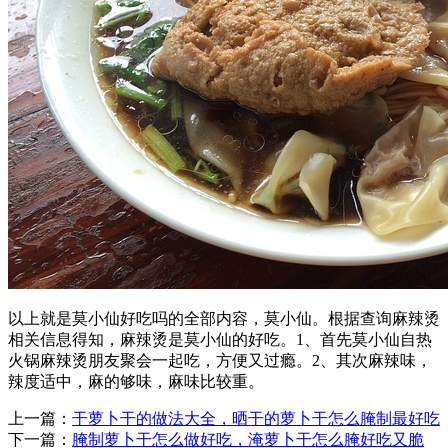
以上就是莫小仙好吃吗的全部内容，莫小仙。根据查询麻辣烫
相关信息得知，麻辣烫是莫小仙的好吃。1、首先莫小仙自热
火锅麻辣烫朋友聚会一起吃，方便又过瘾。2、其次麻辣味，
辣度适中，麻的够味，麻味比较重。
上一篇：
干萝卜干的做法大全，晒干的萝卜干怎么腌制最好吃
下一篇：
腌制萝卜干怎么做好吃，淹萝卜干怎么腌好吃又脆