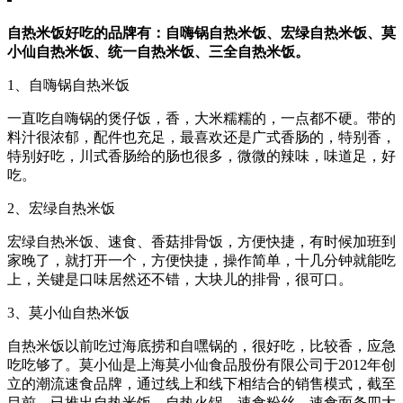
自热米饭好吃的品牌有：自嗨锅自热米饭、宏绿自热米饭、莫
小仙自热米饭、统一自热米饭、三全自热米饭。
1、自嗨锅自热米饭
一直吃自嗨锅的煲仔饭，香，大米糯糯的，一点都不硬。带的
料汁很浓郁，配件也充足，最喜欢还是广式香肠的，特别香，
特别好吃，川式香肠给的肠也很多，微微的辣味，味道足，好
吃。
2、宏绿自热米饭
宏绿自热米饭、速食、香菇排骨饭，方便快捷，有时候加班到
家晚了，就打开一个，方便快捷，操作简单，十几分钟就能吃
上，关键是口味居然还不错，大块儿的排骨，很可口。
3、莫小仙自热米饭
自热米饭以前吃过海底捞和自嘿锅的，很好吃，比较香，应急
吃吃够了。莫小仙是上海莫小仙食品股份有限公司于2012年创
立的潮流速食品牌，通过线上和线下相结合的销售模式，截至
目前，已推出自热米饭、自热火锅、速食粉丝、速食面条四大