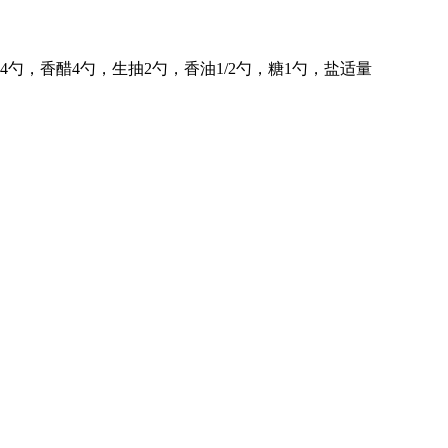
勺，香醋4勺，生抽2勺，香油1/2勺，糖1勺，盐适量