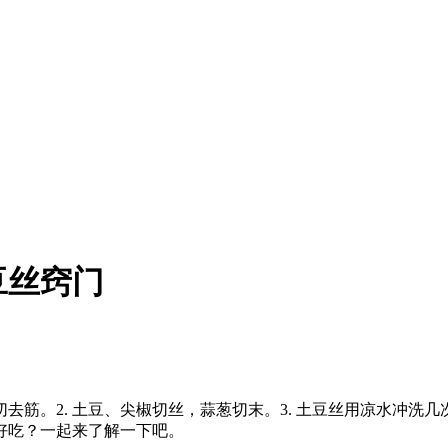
豆丝窍门
去筋。2. 土豆、尖椒切丝，蒜葱切末。3. 土豆丝用凉水冲洗几次
调好吃？一起来了解一下吧。