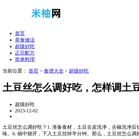
首页
美食做法
超级好吃
正宗配方
简单料理
当前位置：
首页
>
食谱大全
>
超级好吃
土豆丝怎么调好吃，怎样调土
超级好吃
2023-12-02
土豆丝怎么调好吃？1. 准备食材，土豆去皮洗净，尖椒洗净后切
味。6. 锅中烧开，下入土豆丝焯半分钟。那么，土豆丝怎么