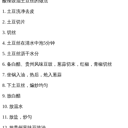
酸辣豉油土豆丝的做法
1. 土豆洗净去皮
2. 土豆切片
3. 切丝
4. 土豆丝在清水中泡5分钟
5. 土豆丝沥干水分
6. 备白醋、贵州风味豆豉，葱蒜切末，红椒，青椒切丝
7. 坐锅入油，热后，炝入葱蒜
8. 下土豆丝，煸炒均匀
9. 放白醋
10. 放温水
11. 放盐，炒匀
12. 放贵州风味豆豉油