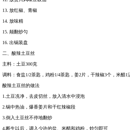
13. 放红椒、青椒
14. 放味精
15. 颠翻炒匀
16. 出锅装盘
二、酸辣土豆丝
主料：土豆300克
调料：食盐1/2茶匙，鸡粉1/4茶匙，姜2片，干辣椒3个，米醋
酸辣土豆丝的做法
1.土豆冼净，去皮切丝，放入清水中浸泡
2.锅中热油，爆香姜片和干红辣椒段
3.倒入土豆丝不停地翻炒
4.断生以后，调入少许的盐、米醋和鸡粉，炒匀即可