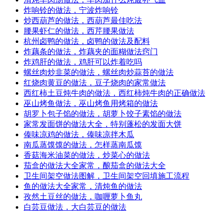
炸响铃的做法，宁波炸响铃
炒西葫芦的做法，西葫芦最佳吃法
腰果虾仁的做法，西芹腰果做法
杭州卤鸭的做法，卤鸭的做法及配料
炸藕条的做法，炸藕夹的面糊做法窍门
炸鸡肝的做法，鸡肝可以炸着吃吗
螺丝肉炒韭菜的做法，螺丝肉炒蒜苔的做法
红烧肉黄豆的做法，豆子烧肉的家常做法
西红柿土豆炖牛肉的做法，西红柿炖牛肉的正确做法
巫山烤鱼做法，巫山烤鱼用烤箱的做法
胡罗卜包子馅的做法，胡萝卜饺子素馅的做法
家常发面饼的做法大全，特别蓬松的发面大饼
傣味凉鸡的做法，傣味凉拌木瓜
南瓜蒸馍馍的做法，怎样蒸南瓜馍
香菇海米油菜的做法，炒菜心的做法
茄盒的做法大全家常，酿茄盒的做法大全
卫生间架空做法图解，卫生间架空回填施工流程
鱼的做法大全家常，清炖鱼的做法
孜然土豆丝的做法，咖喱萝卜鱼丸
白芸豆做法，大白芸豆的做法