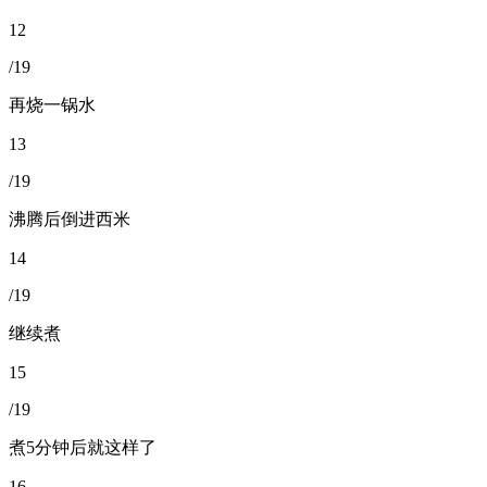
12
/19
再烧一锅水
13
/19
沸腾后倒进西米
14
/19
继续煮
15
/19
煮5分钟后就这样了
16