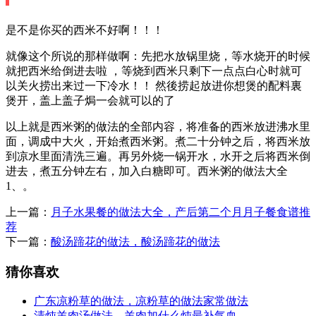
是不是你买的西米不好啊！！！
就像这个所说的那样做啊：先把水放锅里烧，等水烧开的时候
就把西米给倒进去啦 ，等烧到西米只剩下一点点白心时就可
以关火捞出来过一下冷水！！ 然後捞起放进你想煲的配料裏
煲开，盖上盖子焗一会就可以的了
以上就是西米粥的做法的全部内容，将准备的西米放进沸水里
面，调成中大火，开始煮西米粥。煮二十分钟之后，将西米放
到凉水里面清洗三遍。再另外烧一锅开水，水开之后将西米倒
进去，煮五分钟左右，加入白糖即可。西米粥的做法大全
1、。
上一篇：
月子水果餐的做法大全，产后第二个月月子餐食谱推
荐
下一篇：
酸汤蹄花的做法，酸汤蹄花的做法
猜你喜欢
广东凉粉草的做法，凉粉草的做法家常做法
清炖羊肉汤做法，羊肉加什么炖最补气血