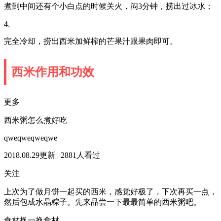
煮到中间还有个小白点的时候关火，闷3分钟，捞出过冰水；
4.
完全冷却，捞出西米加鲜榨的芒果汁跟果肉即可。
西米作用和功效
更多
西米粥怎么煮好吃
qweqweqweqwe
2018.08.29更新 | 2881人看过
关注
上次为了做月饼一起买的西米，感觉好极了，下次再买一点，
然后包成水晶粽子。先来品尝一下最最简单的西米粥吧。
食材换一换食材