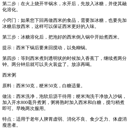
第二步：在火上烧开半锅水，水开后，先放入冰糖，并使其融
化溶化。
小窍门：如果您下回再做西米的食品，需要加冰糖，也要先加
冰糖后放西米，这样可以保证西米更好的入味。
第三步：冰糖溶化后，把泡好的西米倒入锅中开始煮西米。
提示：西米下锅后要来回搅动，以免糊锅。
第四步：等到西米煮到透明状的时候加入香蕉丁，继续煮两分
钟。两分钟后就可以关火装盆了。放凉再喝。
西米粥
原料：西米50克，粳米50克，白糖适量。
做法：西米洗净，泡软后沥干待用；粳米淘洗干净放入沙锅，
加入开水800毫升煮粥，粥将熟时加入西米和白糖，搅匀稍煮
即可。早晚两次服用。
特点：适用于老年人脾胃虚弱、消化不良、食少乏力、体虚消
瘦患者。