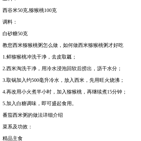
西谷米50克,猕猴桃100克
调料：
白砂糖50克
教您西米猕猴桃粥怎么做，如何做西米猕猴桃粥才好吃
1.鲜猕猴桃冲洗干净，去皮取瓤；
2.西米淘洗干净，用冷水浸泡回软后捞出，沥干水分；
3.取锅加入约500毫升冷水，放入西米，先用旺火烧沸；
4.再改用小火煮半小时，加入猕猴桃，再继续煮15分钟；
5.加入白糖调味，即可盛起食用。
番茄西米粥的做法详细介绍
菜系及功效：
精品主食