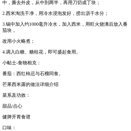
中，撕去外皮，从中剖两半，再用刀切成丁块；
2.西米淘洗干净，用冷水浸泡发好，捞出沥干水分；
3.锅中加入约1000毫升冷水，加入西米，用旺火烧沸后放入番
茄块，
改用小火略煮；
4.调入白糖、糖桂花，即可盛起食用。
小帖士-食物相克：
番茄：西红柿忌与石榴同食。
芒果西米露的做法详细介绍
菜系及功效：
甜品/点心
健脾开胃食谱
口味：