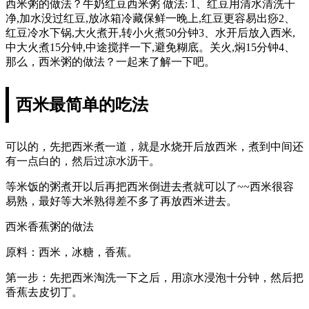
西米粥的做法？牛奶红豆西米粥 做法: 1、红豆用清水清洗干
净,加水没过红豆,放冰箱冷藏保鲜一晚上,红豆更容易出痧2、
红豆冷水下锅,大火煮开,转小火煮50分钟3、水开后放入西米,
中大火煮15分钟,中途搅拌一下,避免糊底。关火,焖15分钟4、
那么，西米粥的做法？一起来了解一下吧。
西米最简单的吃法
可以的，先把西米煮一道，就是水烧开后放西米，煮到中间还
有一点白的，然后过凉水沥干。
等米饭的粥煮开以后再把西米倒进去煮就可以了~~西米很容
易熟，最好等大米熟得差不多了再放西米进去。
西米香蕉粥的做法
原料：西米，冰糖，香蕉。
第一步：先把西米淘洗一下之后，用凉水浸泡十分钟，然后把
香蕉去皮切丁。