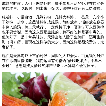
成熟的时候，人们下网网虾时，顺手拿几只活的虾埋在盐池旁
的盐堆里。吃饭时，刨出来下饭吃，很香很甜还有点盐滋味。
腌活虾，少量白酒，几颗花椒，几料大料瓣，一些蒜，几个小
干辣椒，盐水，这些辅料制成腌汤，熬好放凉，活虾放在容器
中倒入腌汤，腌二天就行，一定保持干净，否则宁可东西倒掉
也不要贪嘴。因为这东西是生腌的，腌不好吃掉是要中毒的。
但腌好了，是非常美味的。天津当地人除了生腌虾，还可生腌
海（河）蟹，但现在这样做的太少，因为这样是很浪费的，太
奢侈了。
现在是天津海虾上市的时候，周围的人都会买几百元钱的对虾
存在冰箱里慢慢吃，我们这里有句俗语“借钱吃海货，不算不
会过”，意思是找人借钱买海产品吃，不算是不会过日子。