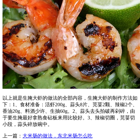
以上就是生腌大虾的做法的全部内容，生腌大虾的制作方法如
下：1、食材准备：活虾200g、蒜头8片、芫荽2颗、辣椒2个、
香油20g、料酒少许、生抽60g。2、蒜头去头拍破再剁碎，由
于要生腌最好拿熟食砧板来用比较好。3、辣椒切圈，芫荽切
小段，蒜头碎放碗中。
上一篇：
大米肠的做法，东北米肠怎么吃