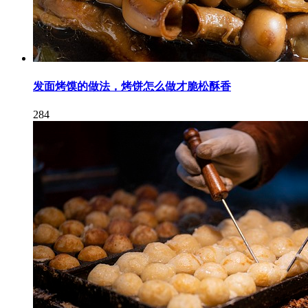
发面烤馍的做法，烤饼怎么做才脆松酥香
284