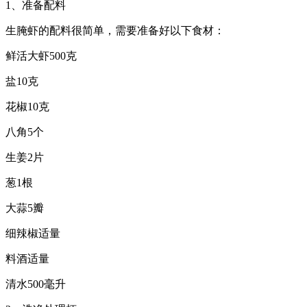
1、准备配料
生腌虾的配料很简单，需要准备好以下食材：
鲜活大虾500克
盐10克
花椒10克
八角5个
生姜2片
葱1根
大蒜5瓣
细辣椒适量
料酒适量
清水500毫升