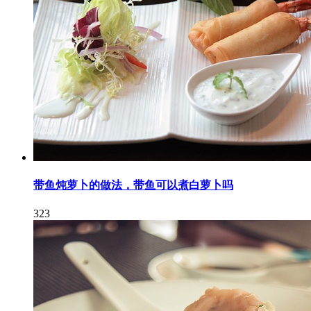
带鱼炖萝卜的做法，带鱼可以煮白萝卜吗
323