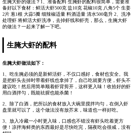
生腌大虾的做法？1、准备配料 生腌虾的配料很简单，需要准
备好以下食材：鲜活大虾500克 盐10克 花椒10克 八角5个 生姜
2片 葱1根 大蒜5瓣 细辣椒适量 料酒适量 清水500毫升 2、洗净
处理虾 将鲜活大虾洗净，去掉虾线和虾壳，那么，生腌大虾
的做法？一起来了解一下吧。
生腌大虾的配料
生腌大虾做法如下：
1、吃生腌必须的是新鲜活虾，不仅口感好，食材也安全。我
是把虾头去掉时带着虾线也拿掉了，自己吃就要方便，虾头不
建议吃！然后用简单顺着虾背剪开，这样更入味！收拾好的虾
用白酒拌匀，既能祛腥也能杀菌！
2、除了白酒，把所以的食材放入大碗里搅拌均匀，在倒入虾
盘里就可以了，这个做法没有放芥末，味道也一样好吃。
3、放入冷藏一小时更入味，口感也不错没有虾头吃着更方
便！凉拌海鲜类的东西最好是尽快吃完，隔夜吃会很咸，没有