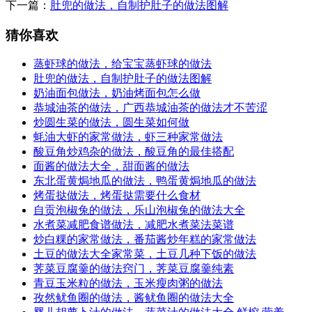
下一篇：
肚兜的做法，自制护肚子的做法图解
猜你喜欢
蒸虾球的做法，给宝宝蒸虾球的做法
肚兜的做法，自制护肚子的做法图解
奶油面包做法，奶油烤面包怎么做
恭城油茶的做法，广西恭城油茶的做法才不苦涩
炒圆生菜的做法，圆生菜如何做
蚝油大虾的家常做法，虾三种家常做法
酸豆角炒鸡杂的做法，酸豆角的最佳搭配
面酱的做法大全，甜面酱的做法
东北蛋黄焗地瓜的做法，鸭蛋黄焗地瓜的做法
烤蛋挞做法，烤蛋挞需要什么食材
自贡泡椒兔的做法，乐山泡椒兔的做法大全
水煮菜减肥食谱做法，减肥水煮菜法菜谱
炒白粿的家常做法，番茄酱炒年糕的家常做法
土豆的做法大全家常菜，土豆几种下饭的做法
荠菜豆腐羹的做法窍门，荠菜豆腐羹纯素
青豆玉米粒的做法，玉米瘦肉粥的做法
孜然鱿鱼圈的做法，酱鱿鱼圈的做法大全