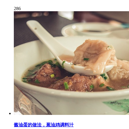
286
酱油蛋的做法，葱油鸡调料汁