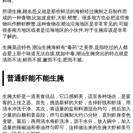
鲜味。
所谓生腌,顾名思义就是那些鲜活的海鲜经过腌制之后制作而
成的一种食物,比如皮皮虾,大虾,螃蟹。很多地方也会把这些食
物叫作醉虾醉蟹,这种食物在潮汕沿海地区是非常常见的,可能
很多南方地区或者是沿海地区的小伙伴,对于生腌应该是非常
了解的。
生腌菜品特色 潮汕生腌海鲜有“毒药”之美誉,是指吃过的人都
会爱上那个味道无法自拔,犹如中毒,潮汕生腌突出的特点就是
清而不淡,鲜而不腥,嫩而不生,肥而不腻。
普通虾能不能生腌
生腌大虾是一道美食佳品，它口感鲜美，适宜各种场合，是宴
客的上佳之选。首先，挑选新鲜的大虾，去掉虾线和虾须，用
清水冲洗干净。其次，将适量的盐和料酒混合均匀，然后加入
少量的白糖和姜蒜段，拌匀后腌制大约15分钟，直到虾身变色
变硬。最后，再用清水将虾洗净，沥干水分，放入碗中，加入
适量的辣椒油和香油拌匀即可，这样做出来的生腌大虾鲜美可