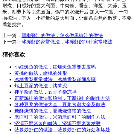
耐煮、口感好的意大利面、牛肉酱、番茄、洋葱、大蒜、玉
米、胡萝卜等 2.先煮面。锅中的水烧开后 加入一勺盐、一勺
橄榄油，下入一小把量的意大利面，让面条自然的散落，不要
着急搅拌。
上一篇：
黑椒酱汁的做法，怎么做黑椒汁的做法
下一篇：
冰冻虾的家常做法，冰冻虾的10种家常吃法
猜你喜欢
小红斑鱼的做法，红烧斑鱼需要去皮吗
黄桃的做法，蟠桃的外形
冰糖雪梨家常做法，冰糖雪梨详细步骤
烤土豆泥的做法，烤薯泥
拌羊杂的做法，五香羊杂凉拌
正新鸡排的做法和腌制，正新鸡排的制作方法
各种豆浆的做法大全，豆浆食谱大全及做法
糖酥烧饼的做法，夏塘烧饼馅的做法
老面引子的做法，米酒老面引子的制作方法
济源不翻米浆的做法，济源不翻米浆发酵
菠萝炒虾仁的做法，菠萝炒虾仁的好处和坏处