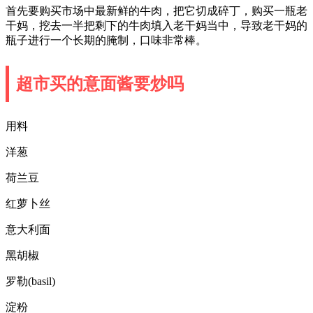
首先要购买市场中最新鲜的牛肉，把它切成碎丁，购买一瓶老
干妈，挖去一半把剩下的牛肉填入老干妈当中，导致老干妈的
瓶子进行一个长期的腌制，口味非常棒。
超市买的意面酱要炒吗
用料
洋葱
荷兰豆
红萝卜丝
意大利面
黑胡椒
罗勒(basil)
淀粉