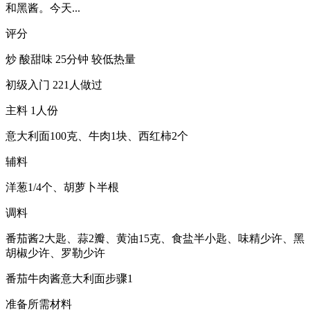
和黑酱。今天...
评分
炒 酸甜味 25分钟 较低热量
初级入门 221人做过
主料 1人份
意大利面100克、牛肉1块、西红柿2个
辅料
洋葱1/4个、胡萝卜半根
调料
番茄酱2大匙、蒜2瓣、黄油15克、食盐半小匙、味精少许、黑
胡椒少许、罗勒少许
番茄牛肉酱意大利面步骤1
准备所需材料