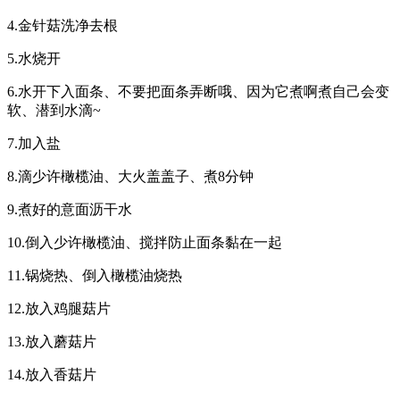
4.金针菇洗净去根
5.水烧开
6.水开下入面条、不要把面条弄断哦、因为它煮啊煮自己会变
软、潜到水滴~
7.加入盐
8.滴少许橄榄油、大火盖盖子、煮8分钟
9.煮好的意面沥干水
10.倒入少许橄榄油、搅拌防止面条黏在一起
11.锅烧热、倒入橄榄油烧热
12.放入鸡腿菇片
13.放入蘑菇片
14.放入香菇片