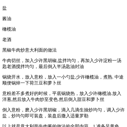
盐
酱油
橄榄油
老酒
黑椒牛肉炒意大利面的做法
牛肉切丝，加入少许黑胡椒,盐拌均匀，再加入少许淀粉一汤
匙老酒搅拌均匀，最后倒入半汤匙油封油
锅烧开水，放入意粉，放入一小勺盐,少许橄榄油，煮熟. 中途
顺便锅焯一下荷兰豆和萝卜丝
意粉差不多煮好的时候，平底锅烧热，放入少许橄榄油.放入
洋葱,然后放入牛肉炒至变色.然后倒入甜豆和萝卜丝
倒入意粉，磨入少许黑胡椒，滴入几滴生抽炒均匀，调入少许
盐，炒均匀即可装盘，装盘后撒入适量罗勒
以上就是意大利面牛肉酱的做法的全部内容，1.准备呈黄色，