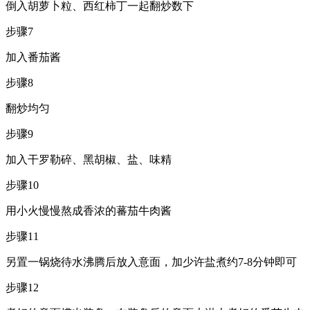
倒入胡萝卜粒、西红柿丁一起翻炒数下
步骤7
加入番茄酱
步骤8
翻炒均匀
步骤9
加入干罗勒碎、黑胡椒、盐、味精
步骤10
用小火慢慢熬成香浓的蕃茄牛肉酱
步骤11
另置一锅烧待水沸腾后放入意面，加少许盐煮约7-8分钟即可
步骤12