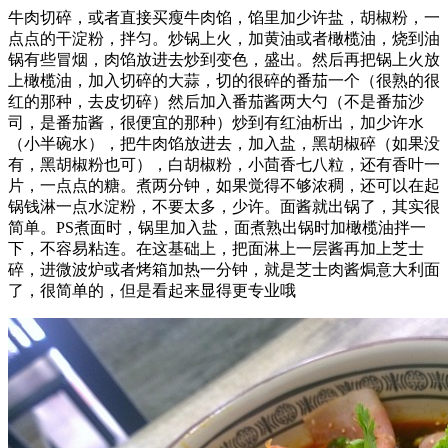
牛肉切碎，或者直接买瘦牛肉馅，馅里加少许盐，胡椒粉，一
点点的干淀粉，拌匀。炒锅上火，加黄油或者橄榄油，烧到油
锅有些冒烟，肉馅放进去炒到变色，盛出。然后再把锅上火放
上橄榄油，加入切碎的大蒜，切的很碎的番茄一个（很熟的很
红的那种，去皮切碎）然后加入番茄酱两大勺（不是番茄沙
司，是番茄酱，很便宜的那种）炒到有红油析出，加少许水
（小半碗水），把牛肉馅放进去，加入盐，黑胡椒碎（如果没
有，黑胡椒粉也可），白胡椒粉，小茴香七八粒，还有香叶一
片，一点点的糖。煮两分钟，如果觉得不够浓稠，还可以在起
锅钱淋一点水淀粉，不要太多，少许。面酱就出锅了，其实很
简单。PS煮面时，锅里加入盐，面煮熟出锅时加橄榄油拌一
下，不容易粘连。在这基础上，把面淋上一层酱再加上芝士
碎，进微波炉或者烤箱加热一分钟，就是芝士肉酱焗意大利面
了，很简单的，但是看起来显得更专业哦