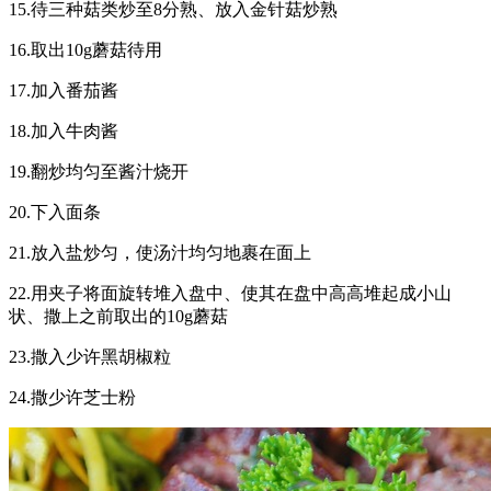
15.待三种菇类炒至8分熟、放入金针菇炒熟
16.取出10g蘑菇待用
17.加入番茄酱
18.加入牛肉酱
19.翻炒均匀至酱汁烧开
20.下入面条
21.放入盐炒匀，使汤汁均匀地裹在面上
22.用夹子将面旋转堆入盘中、使其在盘中高高堆起成小山
状、撒上之前取出的10g蘑菇
23.撒入少许黑胡椒粒
24.撒少许芝士粉