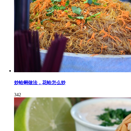
炒蛤蜊做法，花蛤怎么炒
342