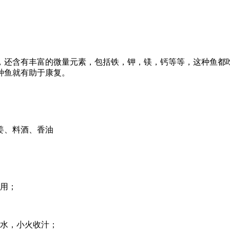
外，还含有丰富的微量元素，包括铁，钾，镁，钙等等，这种鱼都
种鱼就有助于康复。
姜、料酒、香油
待用；
许水，小火收汁；