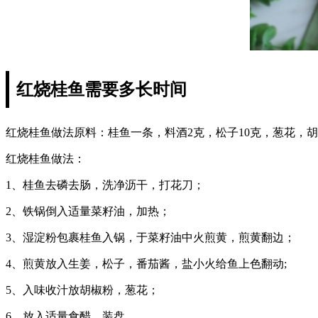
红烧桂鱼需要多长时间
红烧桂鱼做法原料：桂鱼一条，料酒2克，松子10克，葱花，胡椒粉
红烧桂鱼做法：
1、桂鱼去磷去肠，洗净沥干，打花刀；
2、铁锅倒入适量菜籽油，加热；
3、湿淀粉包裹桂鱼入锅，于菜籽油中火煎黄，煎黄翻边；
4、煎黄放入生姜，松子，番茄酱，盐小火给鱼上色翻动;
5、入味收汁放胡椒粉，葱花；
6、放入适量食醋，装盘。