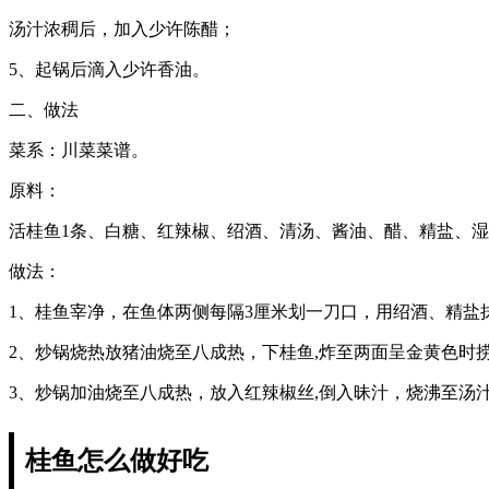
汤汁浓稠后，加入少许陈醋；
5、起锅后滴入少许香油。
二、做法
菜系：川菜菜谱。
原料：
活桂鱼1条、白糖、红辣椒、绍酒、清汤、酱油、醋、精盐、
做法：
1、桂鱼宰净，在鱼体两侧每隔3厘米划一刀口，用绍酒、精盐
2、炒锅烧热放猪油烧至八成热，下桂鱼,炸至两面呈金黄色时
3、炒锅加油烧至八成热，放入红辣椒丝,倒入昧汁，烧沸至汤
桂鱼怎么做好吃