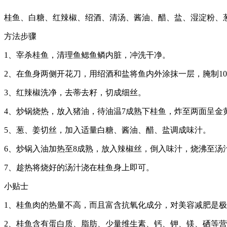
桂鱼、白糖、红辣椒、绍酒、清汤、酱油、醋、盐、湿淀粉、
方法步骤
1、宰杀桂鱼，清理鱼鳃鱼鳞内脏，冲洗干净。
2、在鱼身两侧开花刀，用绍酒和盐将鱼内外涂抹一层，腌制1
3、红辣椒洗净，去蒂去籽，切成细丝。
4、炒锅烧热，放入猪油，待油温7成熟下桂鱼，炸至两面呈金
5、葱、姜切丝，加入适量白糖、酱油、醋、盐调成味汁。
6、炒锅入油加热至8成熟，放入辣椒丝，倒入味汁，烧沸至汤
7、趁热将烧好的汤汁浇在桂鱼身上即可。
小贴士
1、桂鱼肉的热量不高，而且富含抗氧化成分，对美容减肥是
2、桂鱼含有蛋白质、脂肪、少量维生素、钙、钾、镁、硒等