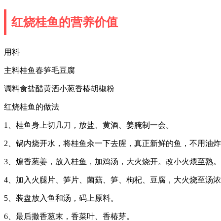
红烧桂鱼的营养价值
用料
主料桂鱼春笋毛豆腐
调料食盐醋黄酒小葱香椿胡椒粉
红烧桂鱼的做法
1、桂鱼身上切几刀，放盐、黄酒、姜腌制一会。
2、锅内烧开水，将桂鱼汆一下去腥，真正新鲜的鱼，不用油
3、煸香葱姜，放入桂鱼，加鸡汤，大火烧开。改小火煨至熟。
4、加入火腿片、笋片、菌菇、笋、枸杞、豆腐，大火烧至汤
5、装盘放入鱼和汤，码上原料。
6、最后撒香葱末，香菜叶、香椿芽。