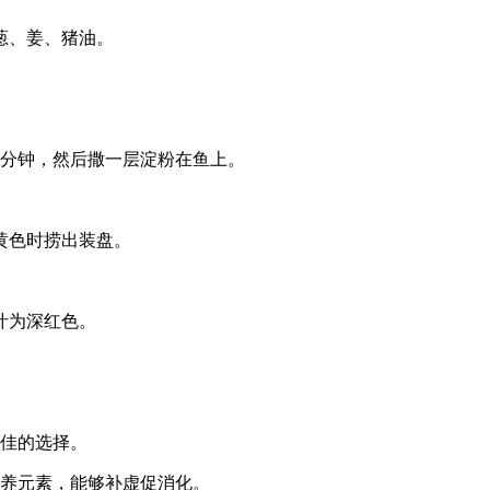
葱、姜、猪油。
0分钟，然后撒一层淀粉在鱼上。
黄色时捞出装盘。
汁为深红色。
极佳的选择。
营养元素，能够补虚促消化。