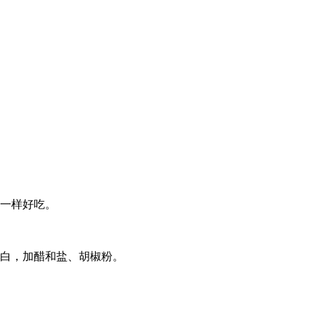
炸一样好吃。
浓白，加醋和盐、胡椒粉。