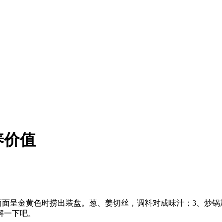
养价值
两面呈金黄色时捞出装盘。葱、姜切丝，调料对成味汁；3、炒锅
解一下吧。