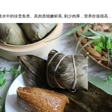
水中的珍贵鱼类。其肉质细嫩鲜美, 刺少肉厚，营养价值很高