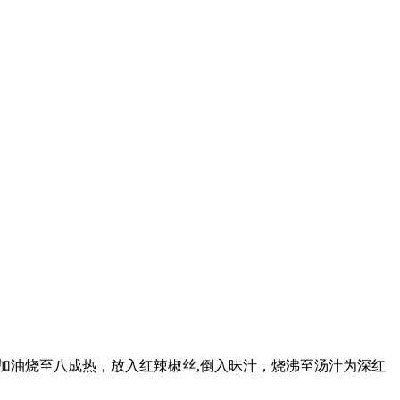
加油烧至八成热，放入红辣椒丝,倒入昧汁，烧沸至汤汁为深红