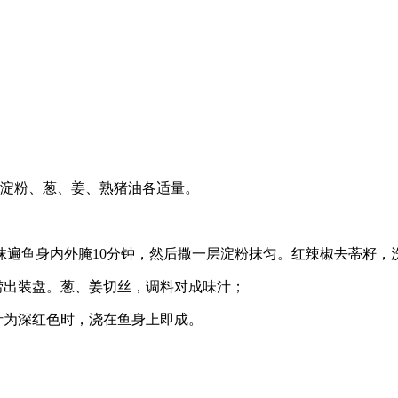
湿淀粉、葱、姜、熟猪油各适量。
抹遍鱼身内外腌10分钟，然后撒一层淀粉抹匀。红辣椒去蒂籽，
捞出装盘。葱、姜切丝，调料对成味汁；
汁为深红色时，浇在鱼身上即成。