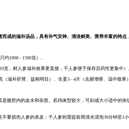
煮而成的滋补汤品，具有补气安神、清淡鲜美、营养丰富的特点
00 - 1500克）。
- 20克，鲜人参滋补效果更直接，干人参便于保存且药性更集中）
 20克（滋补肝肾、益精明目）、生姜3 - 4片（去腥增香、温中散寒
其是腹腔内的血水和杂质。若鸡体型较大，可剁成大小适中的块
意不要损伤人参的表皮；干人参则需提前用清水浸泡30分钟至1