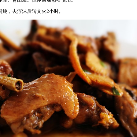
同炖，去浮沫后转文火2小时。