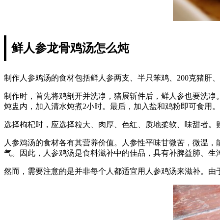
鲜人参龙骨鸡汤怎么炖
制作人参鸡汤的食材包括鲜人参两支、半只笨鸡、200克猪肝、
制作时，首先将鸡剖开并洗净，猪展斩件后，鲜人参也要洗净
炖盅内，加入清水炖煮2小时。最后，加入盐和鸡粉即可食用。
选择枸杞时，应选择粒大、肉厚、色红、质地柔软、味甜者。
人参鸡汤的食材各有其营养价值。人参性平味甘微苦，微温，
气。因此，人参鸡汤是食料滋补中的佳品，具有补脾益肺、生
然而，需要注意的是并非每个人都适宜用人参鸡汤来滋补。由