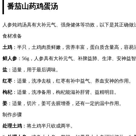
番茄山药鸡蛋汤
人参炖鸡汤具有大补元气、强身健体等功效，以下是其正确做
食材准备
土鸡
：半只，土鸡肉质鲜嫩，营养丰富，蛋白质含量高，容易
鲜人参
：56g，人参具有大补元气、补脾益肺、生津、安神
盐
：适量，用于最后调味。
红枣
：适量，洗净去核，红枣有补中益气、养血安神的作用。
枸杞
：适量，洗净备用，枸杞能滋补肝肾、益精明目。
姜
：适量，切片，姜可去腥增香，还有一定的温中作用。
制作步骤
处理土鸡
：将土鸡半只砍成两半。