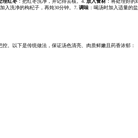
处理红枣
：把红枣洗净，并记得去核。4.
放入食材
：将处理好的
加入洗净的枸杞子，再炖30分钟。7.
调味
：喝汤时加入适量的盐
把控。以下是传统做法，保证汤色清亮、肉质鲜嫩且药香浓郁：