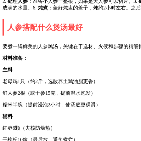
2.
处理人参
：准备小人参一整根，如果是大人参可以切片。3.
成满的水量。6.
炖煮
：盖好炖盅的盖子，炖约2小时左右。之后
人参搭配什么煲汤最好
要煮一锅鲜美的人参鸡汤，关键在于选材、火候和步骤的精细
材料准备：
主料
老母鸡1只（约2斤，选散养土鸡油脂更香）
鲜人参2根（或干参15克，提前温水泡发）
糯米半碗（提前浸泡2小时，使汤底更稠滑）
辅料
红枣6颗（去核防燥热）
干枸杞10粒（最后放，避免煮烂）