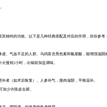
）。
挥其独特的功效。以下是几种经典搭配及对应的作用，供你参考
体虚、气血不足的人群。乌鸡富含黑色素和氨基酸，能增强滋阴
小火慢炖2小时，出锅前加盐调味。
进补者（如术后恢复）。人参补气，瘦肉滋阴，平衡温补。
，可加少许陈皮去腥。
冰凉、肾阳虚。但体质燥热者慎用。