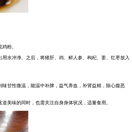
克鸡粉。
出用水冲净。之后，将猪肝、鸡、鲜人参、枸杞、姜、红枣放入
则味甘性微温，能温中补脾，益气养血，补肾益精，除心腹恶
这道美味的同时，也需关注自身身体状况，适量食用。