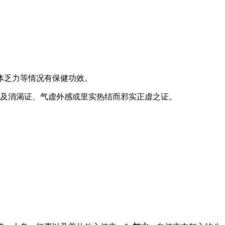
体乏力等情况有保健功效。
渴及消渴证、气虚外感或里实热结而邪实正虚之证。