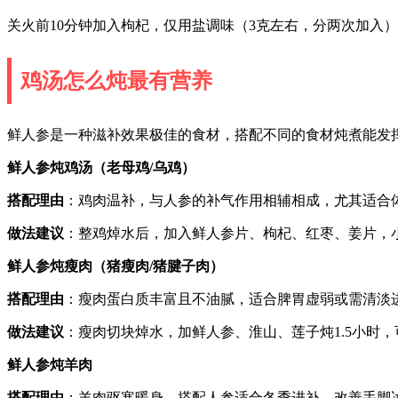
关火前10分钟加入枸杞，仅用盐调味（3克左右，分两次加入
鸡汤怎么炖最有营养
鲜人参是一种滋补效果极佳的食材，搭配不同的食材炖煮能发
鲜人参炖鸡汤（老母鸡/乌鸡）
搭配理由
：鸡肉温补，与人参的补气作用相辅相成，尤其适合
做法建议
：整鸡焯水后，加入鲜人参片、枸杞、红枣、姜片，
鲜人参炖瘦肉（猪瘦肉/猪腱子肉）
搭配理由
：瘦肉蛋白质丰富且不油腻，适合脾胃虚弱或需清淡
做法建议
：瘦肉切块焯水，加鲜人参、淮山、莲子炖1.5小时
鲜人参炖羊肉
搭配理由
：羊肉驱寒暖身，搭配人参适合冬季进补，改善手脚