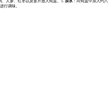
鸡、人参、红枣以及姜片放入炖盅。5.
加水
：向炖盅中加入约八
进行调味。