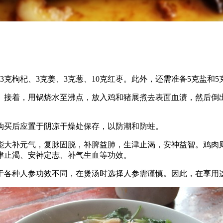
3克枸杞、3克姜、3克葱、10克红枣。此外，还需准备5克盐和5
。接着，用锅烧水至沸点，放入鸡和猪展煮去表面血渍，然后倒
购买后应置于阴凉干燥处保存，以防潮和防蛀。
能大补元气，复脉固脱，补脾益肺，生津止渴，安神益智。鸡肉
津止渴、安神定志、补气生血等功效。
于各种人参功效不同，在煲汤时选择人参需谨慎。因此，在享用