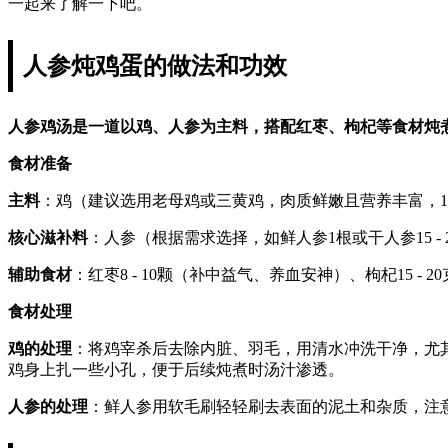
一起来了解一下吧。
人参炖鸡蛋的做法和功效
人参鸡汤是一道以鸡、人参为主料，搭配红枣、枸杞等食材炖
食材准备
主料
：鸡（建议选用老母鸡或三黄鸡，肉质鲜嫩且营养丰富，1只约10
核心滋补料
：人参（根据需求选择，如鲜人参1根或干人参15 
辅助食材
：红枣8 - 10颗（补中益气、养血安神）、枸杞15 -
食材处理
鸡的处理
：将鸡宰杀后去除内脏、羽毛，用清水冲洗干净，尤
鸡身上扎一些小孔，便于后续炖煮时汤汁渗透。
人参的处理
：鲜人参用软毛刷轻轻刷去表面的泥土和杂质，注