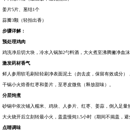
姜片5片、葱结1个
蒜瓣3颗（轻拍出香）
步骤详解：
预处理鸡肉
鸡洗净后切大块，冷水入锅加2勺料酒，大火煮至沸腾撇净血沫
激发药材香气
鲜人参用软毛刷轻轻刷净表面泥土（勿去皮，保留有效成分）
干锅小火焙香红枣和姜片，至枣皮微焦（释放甜味）。
分层炖煮
砂锅中依次铺入糯米、鸡块、人参片、红枣、姜蒜，倒入足量
大火烧开后立刻转最小火，盖盖慢炖1.5小时（期间不揭盖，
点睛调味