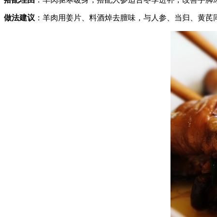
做法建议
：羊肉用姜片、料酒焯去膻味，与人参、当归、黄芪