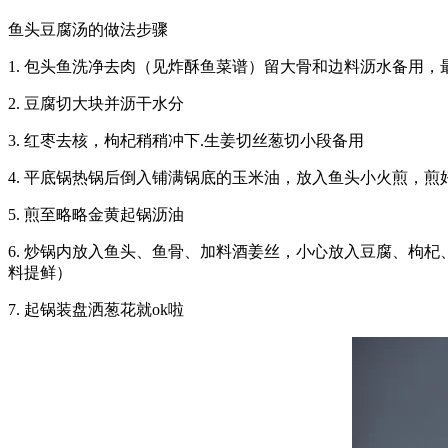
鱼头豆腐汤的做法步骤
1. 包头鱼洗净去肉（见炸酥鱼菜谱）留大骨和边料沥水备用
2. 豆腐切大块并沥干水分
3. 红枣去核，枸杞稍稍冲下.生姜切丝葱切小段备用
4. 平底锅热锅后倒入铺满锅底的玉米油，放入鱼头小火煎，
5. 煎至略略金黄起锅沥油
6. 炒锅内放入鱼头、鱼骨、加料酒姜丝，小心放入豆腐、枸
料提鲜）
7. 起锅装盘洒葱花就ok啦