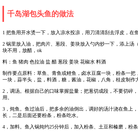
千岛湖包头鱼的做法
1 把鱼用开水烫一下，放入凉水投凉，用刀清清刮去浮皮，在
2 锅里放入油，把肉片、葱段、姜块放入勺内炒一下，添上汤
块不用，放醋，ok
料：鱼 猪肉 色拉油 盐 醋 葱段 姜块 花椒水 料酒
制作要点原料：草鱼、青鱼或鲤鱼，卤水豆腐一块，粉条一把
一块，蒜半头，盐，料酒，糖，酱油，花椒，八角，桂皮制作
2，调汤。根据自己的口味掌握盐量；把葱切成段，不要切碎
用。
3，炖鱼。鱼过油后，把多余的油倒出，调好的汤汁浇在鱼上，
长，二是后面还要粉条，粉条吃水。
4，加料。鱼入锅炖约25分钟后，加入粉条、土豆和榛磨，粉