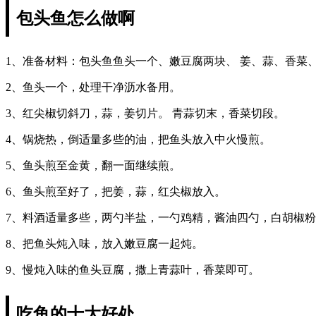
包头鱼怎么做啊
1、准备材料：包头鱼鱼头一个、嫩豆腐两块、 姜、蒜、香菜
2、鱼头一个，处理干净沥水备用。
3、红尖椒切斜刀，蒜，姜切片。 青蒜切末，香菜切段。
4、锅烧热，倒适量多些的油，把鱼头放入中火慢煎。
5、鱼头煎至金黄，翻一面继续煎。
6、鱼头煎至好了，把姜，蒜，红尖椒放入。
7、料酒适量多些，两勺半盐，一勺鸡精，酱油四勺，白胡椒
8、把鱼头炖入味，放入嫩豆腐一起炖。
9、慢炖入味的鱼头豆腐，撒上青蒜叶，香菜即可。
吃鱼的十大好处