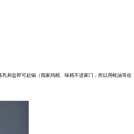
、练乳和盐即可起锅（我家鸡精、味精不进家门，所以用蚝油等佐