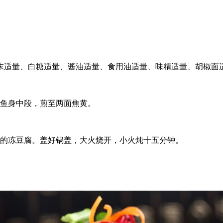
香菜末适量、白糖适量、酱油适量、食用油适量、味精适量、胡椒面
段鱼身中段，煎至两面焦黄。
分的冻豆腐。盖好锅盖，大火烧开，小火炖十五分钟。