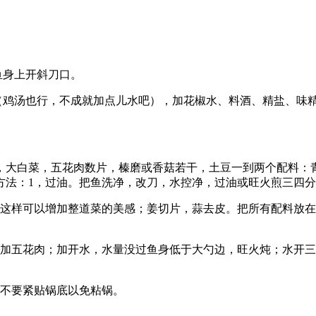
鱼身上开斜刀口。
（鸡汤也行，不成就加点儿水吧），加花椒水、料酒、精盐、味精，
，大白菜，五花肉数片，榛磨或香菇若干，土豆一到两个配料：
方法：1，过油。把鱼洗净，改刀，水控净，过油或旺火煎三四
，这样可以增加整道菜的美感；姜切片，蒜去皮。把所有配料放
加五花肉；加开水，水量没过鱼身低于大勺边，旺火炖；水开三
条不要紧贴锅底以免粘锅。