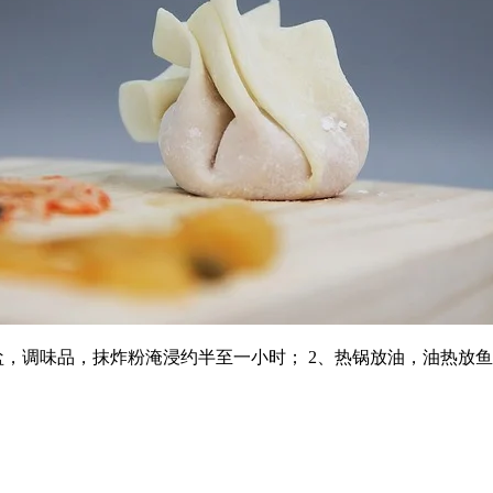
盐，调味品，抹炸粉淹浸约半至一小时； 2、热锅放油，油热放鱼