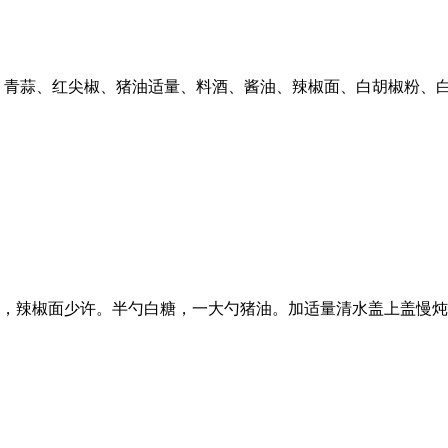
、青蒜、红尖椒、猪油适量、料酒、酱油、辣椒面、白胡椒粉、
粉，辣椒面少许。半勺白糖，一大勺猪油。加适量清水盖上盖慢