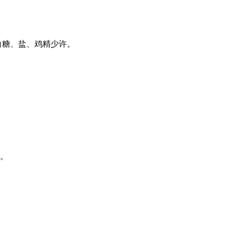
白糖、盐、鸡精少许。
炖。