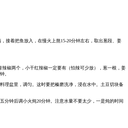
接着把鱼放入，在慢火上熬15-20分钟左右，取出葱段、姜
青辣椒两个，小干红辣椒一定要有（怕辣可少放），葱一根，姜
分钟。
在料理盆里，调匀。这时要把榛磨洗净，浸在水中。土豆切块备
五分钟后调小火炖20分钟。注意水量不要太少，一是炖的时间