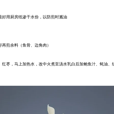
，最好用厨房纸渗干水份，以防煎时溅油
煎好再煎余料（鱼骨、边角肉）
杞、红枣，马上加热水，改中火煮至汤水乳白后加鲍鱼汁、蚝油