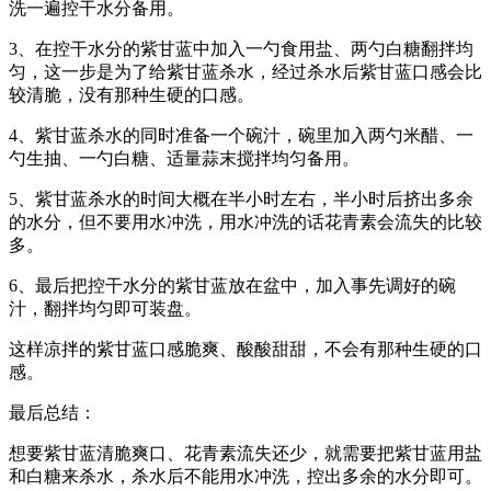
洗一遍控干水分备用。
3、在控干水分的紫甘蓝中加入一勺食用盐、两勺白糖翻拌均
匀，这一步是为了给紫甘蓝杀水，经过杀水后紫甘蓝口感会比
较清脆，没有那种生硬的口感。
4、紫甘蓝杀水的同时准备一个碗汁，碗里加入两勺米醋、一
勺生抽、一勺白糖、适量蒜末搅拌均匀备用。
5、紫甘蓝杀水的时间大概在半小时左右，半小时后挤出多余
的水分，但不要用水冲洗，用水冲洗的话花青素会流失的比较
多。
6、最后把控干水分的紫甘蓝放在盆中，加入事先调好的碗
汁，翻拌均匀即可装盘。
这样凉拌的紫甘蓝口感脆爽、酸酸甜甜，不会有那种生硬的口
感。
最后总结：
想要紫甘蓝清脆爽口、花青素流失还少，就需要把紫甘蓝用盐
和白糖来杀水，杀水后不能用水冲洗，控出多余的水分即可。