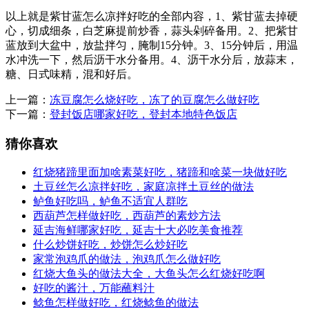
以上就是紫甘蓝怎么凉拌好吃的全部内容，1、紫甘蓝去掉硬
心，切成细条，白芝麻提前炒香，蒜头剁碎备用。2、把紫甘
蓝放到大盆中，放盐拌匀，腌制15分钟。3、15分钟后，用温
水冲洗一下，然后沥干水分备用。4、沥干水分后，放蒜末，
糖、日式味精，混和好后。
上一篇：
冻豆腐怎么烧好吃，冻了的豆腐怎么做好吃
下一篇：
登封饭店哪家好吃，登封本地特色饭店
猜你喜欢
红烧猪蹄里面加啥素菜好吃，猪蹄和啥菜一块做好吃
土豆丝怎么凉拌好吃，家庭凉拌土豆丝的做法
鲈鱼好吃吗，鲈鱼不适宜人群吃
西葫芦怎样做好吃，西葫芦的素炒方法
延吉海鲜哪家好吃，延吉十大必吃美食推荐
什么炒饼好吃，炒饼怎么炒好吃
家常泡鸡爪的做法，泡鸡爪怎么做好吃
红烧大鱼头的做法大全，大鱼头怎么红烧好吃啊
好吃的酱汁，万能蘸料汁
鲶鱼怎样做好吃，红烧鲶鱼的做法