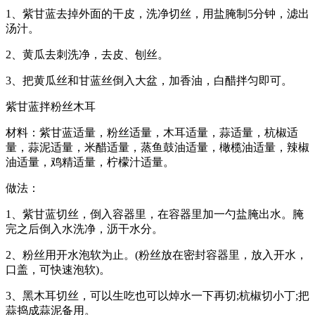
1、紫甘蓝去掉外面的干皮，洗净切丝，用盐腌制5分钟，滤出
汤汁。
2、黄瓜去刺洗净，去皮、刨丝。
3、把黄瓜丝和甘蓝丝倒入大盆，加香油，白醋拌匀即可。
紫甘蓝拌粉丝木耳
材料：紫甘蓝适量，粉丝适量，木耳适量，蒜适量，杭椒适
量，蒜泥适量，米醋适量，蒸鱼鼓油适量，橄榄油适量，辣椒
油适量，鸡精适量，柠檬汁适量。
做法：
1、紫甘蓝切丝，倒入容器里，在容器里加一勺盐腌出水。腌
完之后倒入水洗净，沥干水分。
2、粉丝用开水泡软为止。(粉丝放在密封容器里，放入开水，
口盖，可快速泡软)。
3、黑木耳切丝，可以生吃也可以焯水一下再切;杭椒切小丁;把
蒜捣成蒜泥备用。