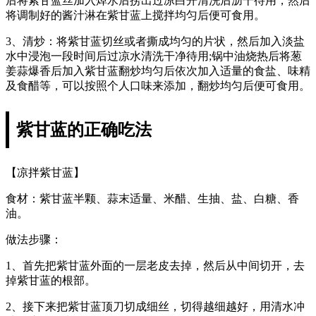
后将紫甘蓝丝加入焯水后捞出过凉白开清洗后沥干待用，然后
将调制好的酱汁淋在紫甘蓝上搅拌均匀后便可食用。
3、清炒：将紫甘蓝切丝或者撕成均匀的片状，然后加入淡盐
水中浸泡一段时间后过凉水清洗干净待用;锅中油烧热后将葱
姜蒜爆香后加入紫甘蓝翻炒均匀后依次加入适量的食盐、味精
及食醋等，可以按照个人口味来添加，翻炒均匀后便可食用。
紫甘蓝的正确吃法
【凉拌紫甘蓝】
食材：紫甘蓝半颗、蒜末适量、米醋、生抽、盐、白糖、香
油。
做法步骤：
1、首先把紫甘蓝外面的一层老皮去掉，然后从中间切开，去
掉紫甘蓝的根部。
2、接下来把紫甘蓝顶刀切成细丝，切得越细越好，用清水冲