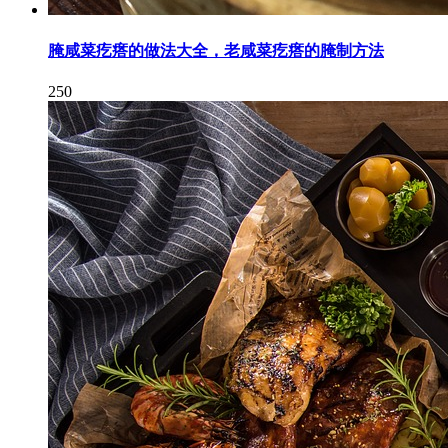
腌咸菜疙瘩的做法大全，老咸菜疙瘩的腌制方法
250