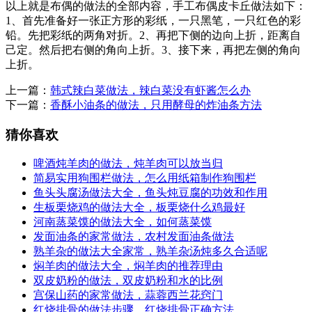
以上就是布偶的做法的全部内容，手工布偶皮卡丘做法如下：
1、首先准备好一张正方形的彩纸，一只黑笔，一只红色的彩
铅。先把彩纸的两角对折。2、再把下侧的边向上折，距离自
己定。然后把右侧的角向上折。3、接下来，再把左侧的角向
上折。
上一篇：
韩式辣白菜做法，辣白菜没有虾酱怎么办
下一篇：
香酥小油条的做法，只用酵母的炸油条方法
猜你喜欢
啤酒炖羊肉的做法，炖羊肉可以放当归
简易实用狗围栏做法，怎么用纸箱制作狗围栏
鱼头头腐汤做法大全，鱼头炖豆腐的功效和作用
生板栗烧鸡的做法大全，板栗烧什么鸡最好
河南蒸菜馍的做法大全，如何蒸菜馍
发面油条的家常做法，农村发面油条做法
熟羊杂的做法大全家常，熟羊杂汤炖多久合适呢
焖羊肉的做法大全，焖羊肉的推荐理由
双皮奶粉的做法，双皮奶粉和水的比例
宫保山药的家常做法，蒜蓉西兰花窍门
红烧排骨的做法步骤，红烧排骨正确方法