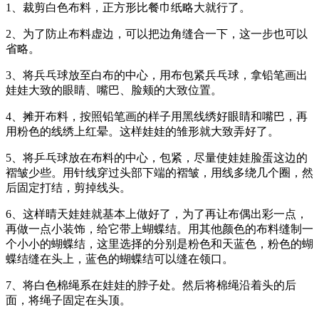
1、裁剪白色布料，正方形比餐巾纸略大就行了。
2、为了防止布料虚边，可以把边角缝合一下，这一步也可以
省略。
3、将兵乓球放至白布的中心，用布包紧兵乓球，拿铅笔画出
娃娃大致的眼睛、嘴巴、脸颊的大致位置。
4、摊开布料，按照铅笔画的样子用黑线绣好眼睛和嘴巴，再
用粉色的线绣上红晕。这样娃娃的雏形就大致弄好了。
5、将乒乓球放在布料的中心，包紧，尽量使娃娃脸蛋这边的
褶皱少些。用针线穿过头部下端的褶皱，用线多绕几个圈，然
后固定打结，剪掉线头。
6、这样晴天娃娃就基本上做好了，为了再让布偶出彩一点，
再做一点小装饰，给它带上蝴蝶结。用其他颜色的布料缝制一
个小小的蝴蝶结，这里选择的分别是粉色和天蓝色，粉色的蝴
蝶结缝在头上，蓝色的蝴蝶结可以缝在领口。
7、将白色棉绳系在娃娃的脖子处。然后将棉绳沿着头的后
面，将绳子固定在头顶。