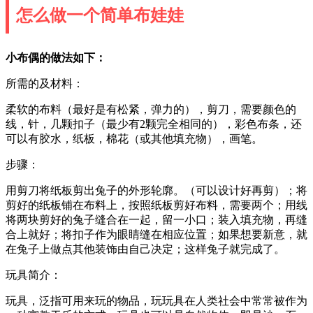
怎么做一个简单布娃娃
小布偶的做法如下：
所需的及材料：
柔软的布料（最好是有松紧，弹力的），剪刀，需要颜色的
线，针，几颗扣子（最少有2颗完全相同的），彩色布条，还
可以有胶水，纸板，棉花（或其他填充物），画笔。
步骤：
用剪刀将纸板剪出兔子的外形轮廓。（可以设计好再剪）；将
剪好的纸板铺在布料上，按照纸板剪好布料，需要两个；用线
将两块剪好的兔子缝合在一起，留一小口；装入填充物，再缝
合上就好；将扣子作为眼睛缝在相应位置；如果想要新意，就
在兔子上做点其他装饰由自己决定；这样兔子就完成了。
玩具简介：
玩具，泛指可用来玩的物品，玩玩具在人类社会中常常被作为