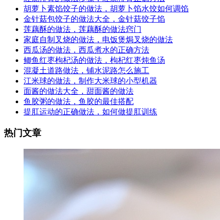
胡萝卜素馅饺子的做法，胡萝卜馅水饺如何调馅
金针菇包饺子的做法大全，金针菇饺子馅
莲藕酥的做法，莲藕酥的做法窍门
家庭自制叉烧的做法，电饭煲焗叉烧的做法
西瓜汤的做法，西瓜煮水的正确方法
鲫鱼红枣枸杞汤的做法，枸杞红枣炖鱼汤
混凝土道路做法，铺水泥路怎么施工
江米球的做法，制作大米球的小型机器
面酱的做法大全，甜面酱的做法
鱼胶粥的做法，鱼胶的最佳搭配
提肛运动的正确做法，如何做提肛训练
热门文章