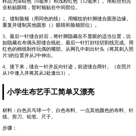
样品为深棕色（6毫米）和浅粉红色（12毫米）。用粘合剂完
全粘贴眼睛，暂时颊贴在中间部位。
2、缝制脸颊（用同色的线）。用螺纹的针脚缝合圆形边缘。
重复并缝制其他圆形（）眼睛和脸颊部位）。
3、最后一针缝合好后，将针脚隐藏在不显眼的适当位置，比
如隐藏在布偶头部缝合线处。最后一针打好结切割线完成。用
红色的棉线制作玩偶的嘴部。从网孔中刺出针头（将其刺入照
片3的位置并从2中伸出。
4、接下来，缝合一针并反向针迹，前进缝合两针。（在照片
从1中逢入并将其从2处逢出3）。
小学生布艺手工简单又漂亮
材料：白色兵乓球一个、白色布料、一点其他颜色的布料、针
线、剪刀、铅笔、尺子。
步骤：