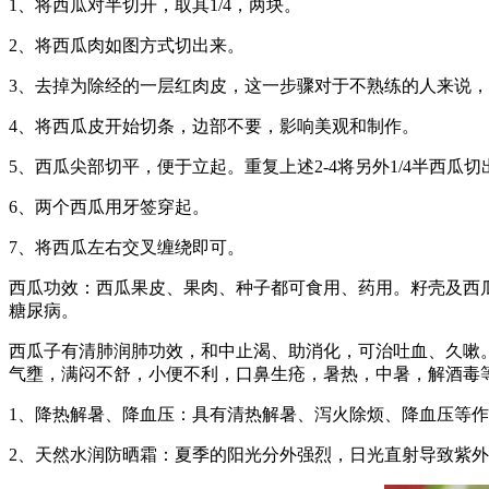
1、将西瓜对半切开，取其1/4，两块。
2、将西瓜肉如图方式切出来。
3、去掉为除经的一层红肉皮，这一步骤对于不熟练的人来说
4、将西瓜皮开始切条，边部不要，影响美观和制作。
5、西瓜尖部切平，便于立起。重复上述2-4将另外1/4半西瓜切
6、两个西瓜用牙签穿起。
7、将西瓜左右交叉缠绕即可。
西瓜功效：西瓜果皮、果肉、种子都可食用、药用。籽壳及西
糖尿病。
西瓜子有清肺润肺功效，和中止渴、助消化，可治吐血、久嗽
气壅，满闷不舒，小便不利，口鼻生疮，暑热，中暑，解酒毒
1、降热解暑、降血压：具有清热解暑、泻火除烦、降血压等
2、天然水润防晒霜：夏季的阳光分外强烈，日光直射导致紫