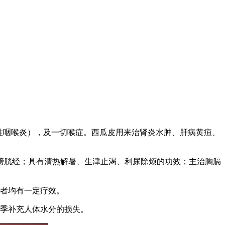
性咽喉炎），及一切喉症。西瓜皮用来治肾炎水肿、肝病黄疸、
膀胱经；具有清热解暑、生津止渴、利尿除烦的功效；主治胸膈
患者均有一定疗效。
夏季补充人体水分的损失。