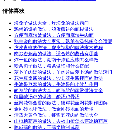
猜你喜欢
海兔子做法大全，炸海兔的做法窍门
鸡蛋馅饼的做法，鸡蛋煎饼的面糊做法
方便面麻辣烫做法，方便面麻辣牛肉面
熟羊杂的做法大全家常，熟羊杂汤炖多久合适呢
虎皮青椒的做法，虎皮辣椒的做法家常教程
肉炒杏鲍菇的做法，适合炒的蘑菇有哪些
炸干鱼的做法，湖南干炸鱼应该怎么样做
粉条包子做法，粉条做馅和什么搭配
萝卜羊肉汤的做法，羊肉片白萝卜汤的做法窍门
花生豆瓣酱的做法，沙县花生酱拌面的做法
牛油果燕窝的做法，牛油果的功效与作用
卤鸭胗的做法大全，卤鸭胗的家常做法大全
凯里酸汤鸡的做法，酸汤鸡骨汤
丝网花郁金香的做法，彼岸花丝网花制作图解
金刚砂地坪做法，做金刚砂地面的步骤
清蒸大黄鱼做法，虾酱五花肉的做法大全
山楂糖葫芦的做法，去核山楂怎么穿冰糖葫芦
腌咸蒜的做法，干蒜瓣腌制咸蒜