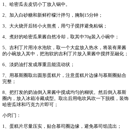
1、哈密瓜去皮切小丁放入锅中。
2、加入白砂糖和新鲜柠檬汁拌匀，腌制15分钟；
3、大火烧开后转小火熬煮，用勺子搅拌避免粘锅；
4、煮好的哈密瓜果酱自然冷却，取其中70g装入小碗中；
5、吉利丁片用冷水泡软，取一个大盆放入热水，将装有果酱
的小碗放入其中，把泡软的吉利丁片放入果酱中搅拌至融化；
6、淡奶油打发成厚重且能流动状；
7、用慕斯圈取出圆形蛋糕片，注意蛋糕片边缘与慕斯圈贴合
完整；
8、把打发的奶油倒入果酱中搅成均匀的糊状。然后倒入慕斯
圈内，放入冰箱冷藏成型。取出后用电吹风吹一下脱模，装饰
哈密瓜球和巧克力片即可；
小窍门：
1、蛋糕片尽量压实，贴合慕司圈边缘，避免慕司馅流出；