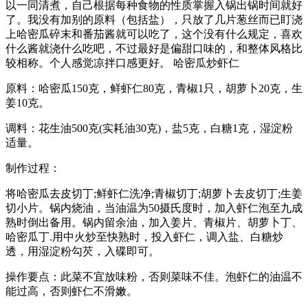
以一同清煮，自己根据每种食物的性质掌握入锅出锅时间就好
了。我没有加别的原料（包括盐），只放了几片葱丝而已盯浇
上哈密瓜碎末和番茄酱就可以吃了，这个没有什么规定，喜欢
什么酱就浇什么吃吧，不过最好是偏甜口味的，和整体风格比
较相称。个人感觉凉拌口感更好。 哈密瓜炒虾仁
原料：哈密瓜150克，鲜虾仁80克，青椒1只，胡萝卜20克，生
姜10克。
调料：花生油500克(实耗油30克)，盐5克，白糖1克，湿淀粉
适量。
制作过程：
将哈密瓜去皮切丁;鲜虾仁洗净;青椒切丁;胡萝卜去皮切丁;生姜
切小片。锅内烧油，当油温为50摄氏度时，加入虾仁泡至九成
熟时倒出备用。锅内留余油，加入姜片、青椒片、胡萝卜丁、
哈密瓜丁.用中火炒至快熟时，投入虾仁，调入盐、白糖炒
透，用湿淀粉勾芡，入碟即可。
操作要点：此菜不宜放味粉，否则菜味不佳。泡虾仁的油温不
能过高，否则虾仁不滑嫩。