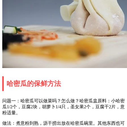
哈密瓜的保鲜方法
问题一：哈密瓜可以做菜吗？怎么做？哈密瓜盅原料：小哈密
瓜1/2个，豆腐2块，胡萝卜1/4只，圣女果2个，豆腐干2片，意
粉适量。
做法：煮意粉到熟，沥干捞出放在哈密瓜碗里。其他东西也可