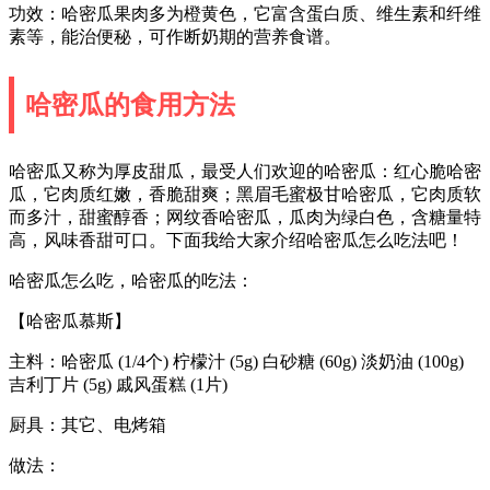
功效：哈密瓜果肉多为橙黄色，它富含蛋白质、维生素和纤维
素等，能治便秘，可作断奶期的营养食谱。
哈密瓜的食用方法
哈密瓜又称为厚皮甜瓜，最受人们欢迎的哈密瓜：红心脆哈密
瓜，它肉质红嫩，香脆甜爽；黑眉毛蜜极甘哈密瓜，它肉质软
而多汁，甜蜜醇香；网纹香哈密瓜，瓜肉为绿白色，含糖量特
高，风味香甜可口。下面我给大家介绍哈密瓜怎么吃法吧！
哈密瓜怎么吃，哈密瓜的吃法：
【哈密瓜慕斯】
主料：哈密瓜 (1/4个) 柠檬汁 (5g) 白砂糖 (60g) 淡奶油 (100g)
吉利丁片 (5g) 戚风蛋糕 (1片)
厨具：其它、电烤箱
做法：