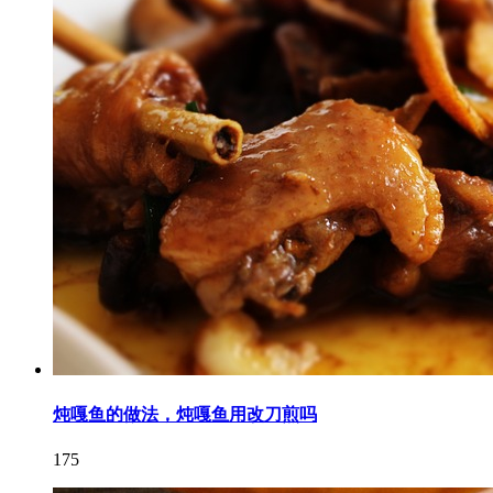
炖嘎鱼的做法，炖嘎鱼用改刀煎吗
175