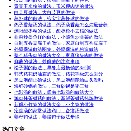
摆汤面的做法，摆汤面是哪里的特色
青豆玉米粒的做法，玉米瘦肉粥的做法
白芸豆做法，大白芸豆的做法
蒸虾球的做法，给宝宝蒸虾球的做法
鸽子香菇汤的做法，鸽子汤香菇怎么炖最营养
浏阳酸枣粒的做法，酸枣粒不去核的做法
韭菜炒墨鱼仔的做法，小墨鱼炒韭菜的做法
自制五香豆腐干的做法，家庭自制五香豆腐干
外墙保温做法图集，外墙保温的构造做法
整个猪头肉的做法大全，家庭猪头肉的做法
鲜蘑的做法，炒鲜蘑的注意事项
松子粥的做法，早餐店最畅销的8种粥
韩式裱花奶油霜的做法，裱花等级怎么划分
黑豆泡醋正确做法，黑豆泡醋能治白头发吗
海鲜砂锅的做法，三鲜砂锅是哪三鲜
七彩汤的做法，闽南七彩汤的做法大全
鸡肉炖茶树菇的做法，新鲜茶树菇炖鸡做法
新鲜小竹笋的做法大全，小尖笋的做法
疙瘩汤的家常做法窍门，旮瘩汤做法
姜母鸭做法，姜爆鸭子做法步骤
热门文章