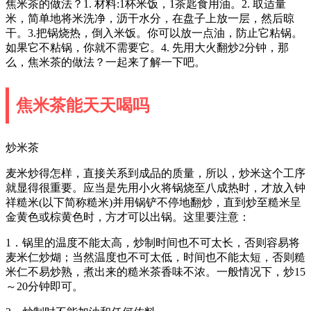
焦米茶的做法？1. 材料:1杯米饭，1茶匙食用油。2. 取适量
米，简单地将米洗净，沥干水分，在盘子上放一层，然后晾
干。3.把锅烧热，倒入米饭。你可以放一点油，防止它粘锅。
如果它不粘锅，你就不需要它。4. 先用大火翻炒2分钟，那
么，焦米茶的做法？一起来了解一下吧。
焦米茶能天天喝吗
炒米茶
麦米炒得怎样，直接关系到成品的质量，所以，炒米这个工序
就显得很重要。应当是先用小火将锅烧至八成热时，才放入钟
祥糙米(以下简称糙米)并用锅铲不停地翻炒，直到炒至糙米呈
金黄色或棕黄色时，方才可以出锅。这里要注意：
1．锅里的温度不能太高，炒制时间也不可太长，否则容易将
麦米仁炒煳；当然温度也不可太低，时间也不能太短，否则糙
米仁不易炒熟，煮出来的糙米茶香味不浓。一般情况下，炒15
～20分钟即可。