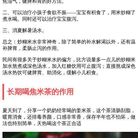
焦湿气，健脾和胃的好方法。
二、可以治疗小孩子食欲不振——宝宝有积食了，用米炒糊了
煮水喝。同时还可以治疗宝宝腹泻。
三、消夏解暑汤水。
总之：炒糊米水非常神奇，除了简单的补水解渴以外，还有温
补脾胃，柔肠止泻的作用。
民间有很多关于炒糊米水的偏方，比方说量多一点儿的炒糊米
加水熬煮成深色汤水，加入红糖饮用可止腹泻；直接熬成深色
汤水热饮可健脾胃、助消化，缓解小儿积食。
长期喝焦米茶的作用
夏天到了，分享一个奶奶经常喝的姜米茶，这个茶清肠刮脂，
暖胃消食，还排毒养颜，口感非常香，保存半年也不怕坏，做
法也特别简单，天热喝这个茶正合适