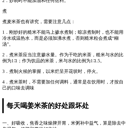
2．炒制时不能加油和任何佐料。
煮
煮麦米茶也有讲究，需要注意几点：
1．刚炒好的糙米不能马上掺水煮制；晾凉煮制时，也不能用
冷水或温热水，而是必须加沸水煮，否则糙米粒会煮成“糊
汤”。
2．煮米茶应当注意掺水量。作为干吃的米茶，糙米与水的比
例为1∶1；作为饮品的米茶，米与水的比例为1∶1.5。
3．煮制火候的掌握，以米烂呈开花状时，停火。
4．煮米茶时，不需要加任何调料，通常是在饮用时，才按自
己的口味去调味
每天喝姜米茶的好处跟坏处
一、好吸收，焦香之味燥脾开胃，米粥补中益气，算是除去中