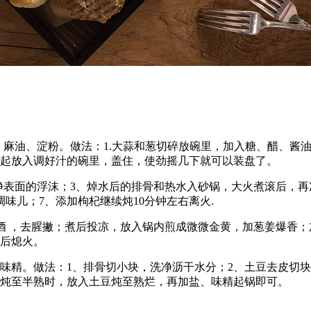
麻油、淀粉。做法：1.大蒜和葱切碎放碗里，加入糖、醋、酱油
捞起放入调好汁的碗里，盖住，使劲摇几下就可以装盘了。
洗净表面的浮沫；3、焯水后的排骨和热水入砂锅，大火煮滚后，
味儿；7、添加枸杞继续炖10分钟左右离火.
料酒 ，去腥撇；煮后投凉，放入锅内煎成微微金黄，加葱姜爆香；
软后熄火。
味精。做法：1、排骨切小块，洗净沥干水分；2、土豆去皮切块
火炖至半熟时，放入土豆炖至熟烂，再加盐、味精起锅即可。