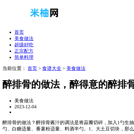
首页
美食做法
超级好吃
正宗配方
简单料理
当前位置：
首页
>
食谱大全
>
美食做法
醉排骨的做法，醉得意的醉排
美食做法
2023-12-04
醉排骨的做法？醉排骨酱汁的调法是将蒜瓣切碎，加入1勺生抽、
勺、白糖适量、番薯粉适量、料酒半勺。1、大土豆切块，那