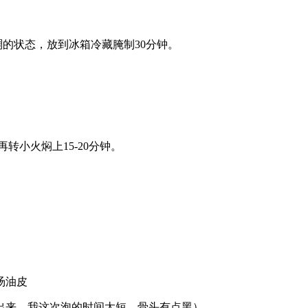
稠的状态，放到冰箱冷藏腌制30分钟。
转小火焖上15-20分钟。
汤油皮
出来，我这次泡的时间太短，骨头有点黑）