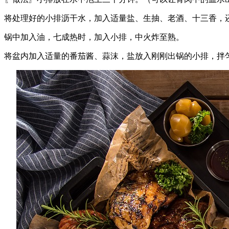
将处理好的小排沥干水，加入适量盐、生抽、老酒、十三香，
锅中加入油，七成热时，加入小排，中火炸至熟。
将盆内加入适量的番茄酱、蒜沫，盐放入刚刚出锅的小排，拌