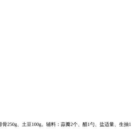
50g、土豆100g。辅料：蒜瓣2个、醋1勺、盐适量、生抽1