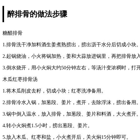
醉排骨的做法步骤
糖醋排骨
1.排骨洗干净加料酒生姜煮熟捞出，捞出沥干水分后切成小块
2.起锅烧油，小火将锅加热，姜和大蒜放进锅里，再把排骨放
3.倒水烧开，用小火焖大约50分钟左右，等汤汁变浓稠时，
木瓜红枣排骨汤
1.将木瓜削皮去籽，切成小块；红枣洗净备用。
2.排骨冷水入锅，加葱段、姜片，煮开，去除浮沫，捞出备用
3.锅中倒入温水，放入排骨，加葱段、姜片和料酒，大火煮开
4.转小火焖煮1.5小时，捞出葱段、姜片。
5.放入木瓜、红枣和盐，小火煮开后，关火焖15分钟即可。