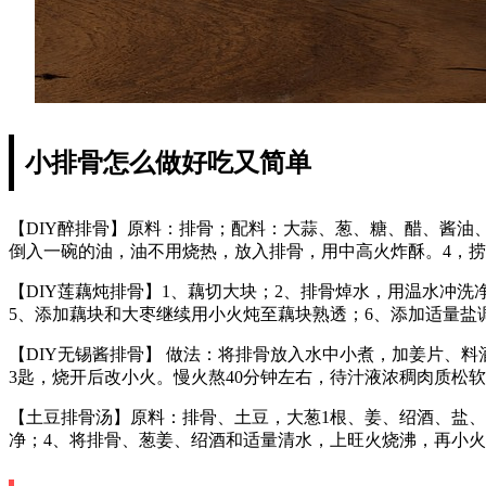
小排骨怎么做好吃又简单
【DIY醉排骨】原料：排骨；配料：大蒜、葱、糖、醋、酱油、
倒入一碗的油，油不用烧热，放入排骨，用中高火炸酥。4，
【DIY莲藕炖排骨】1、藕切大块；2、排骨焯水，用温水冲
5、添加藕块和大枣继续用小火炖至藕块熟透；6、添加适量盐调
【DIY无锡酱排骨】 做法：将排骨放入水中小煮，加姜片、
3匙，烧开后改小火。慢火熬40分钟左右，待汁液浓稠肉质松
【土豆排骨汤】原料：排骨、土豆，大葱1根、姜、绍酒、盐、
净；4、将排骨、葱姜、绍酒和适量清水，上旺火烧沸，再小