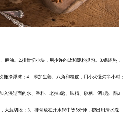
、麻油。2.排骨切小块，用少许的盐和淀粉抓匀。3.锅烧热，
再次撇净浮沫；4、添加生姜、八角和桂皮，用小火慢炖半小时；
加入浸过面的水、香料、老抽3匙、味精、砂糖、酒1匙、醋2—
，大葱切段；3、排骨放在开水锅中烫5分钟，捞出用清水洗