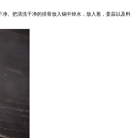
干净。把清洗干净的排骨放入锅中焯水，放入葱，姜蒜以及料