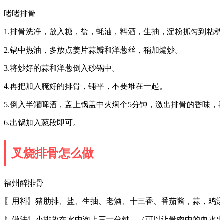
啫啫排骨
1.排骨洗净，放入糖，盐，蚝油，料酒，生抽，淀粉抓匀到粘
2.锅中热油，多放点姜片蒜瓣和洋葱丝，稍加煸炒。
3.将炒好的蒜和洋葱倒入砂锅中。
4.再把加入腌好的排骨，铺平，不要堆在一起。
5.倒入半罐啤酒，盖上锅盖中火焖个5分钟，激出排骨的香味，再
6.出锅加入葱段即可。
叉烧排骨怎么做
福州醉排骨
〖用料〗猪肋排、盐、生抽、老酒、十三香、番茄酱，蒜，鸡
〖做法〗小排放在水中泡上三十分钟。（可以让骨肉中的血水