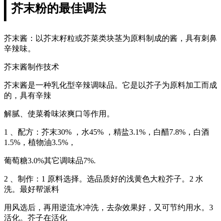
芥末粉的最佳调法
芥末酱：以芥末籽粒或芥菜类块茎为原料制成的酱，具有刺鼻
辛辣味。
芥末酱制作技术
芥末酱是一种乳化型辛辣调味品。它是以芥子为原料加工而成
的，具有辛辣
解腻、使菜肴味浓爽口等作用。
1 、配方：芥末30% ，水45% ，精盐3.1%，白醋7.8%，白酒
1.5%，植物油3.5%，
葡萄糖3.0%其它调味品7%.
2 、制作：1 原料选择。选品质好的浅黄色大粒芥子。2 水
洗。最好帮派料
用风选后，再用逆流水冲洗，去杂效果好，又可节约用水。3
活化。芥子在活化