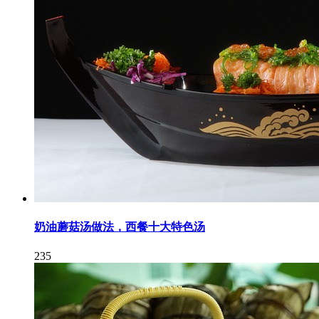
奶油蘑菇汤做法，西餐十大特色汤
235