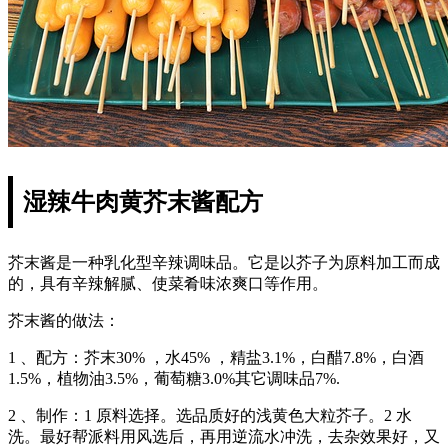
湿辣牛肉黄芥末酱配方
芥末酱是一种乳化型辛辣调味品。它是以芥子为原料加工而成
的，具有辛辣解腻、使菜肴味浓爽口等作用。
芥末酱的做法：
1 、配方：芥末30% ，水45% ，精盐3.1%，白醋7.8%，白酒
1.5%，植物油3.5%，葡萄糖3.0%其它调味品7%.
2 、制作：1 原料选择。选品质好的浅黄色大粒芥子。2 水
洗。最好帮派料用风选后，再用逆流水冲洗，去杂效果好，又