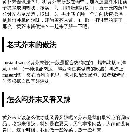
黄芥末酱做法？1、将黄芥末粉放在碗中，加入适量冷水用筷
子搅拌成稠糊状，按实。2、用绵纸封好碗口，置于笼内蒸15
分钟左右至发透，取出。3、再用筷子顺一个方向快速搅拌，
使其出冲鼻的辣味，即为黄芥末酱。4、取一消过毒的瓶子，
那么，黄芥末酱做法？一起来了解一下吧。
老式芥末的做法
mustard sauce(黄芥末酱)一般是配合热狗吃的，烤热狗肠＋洋
葱＋chili（一种混合肉泥，墨西哥豆类做成的辣酱）再涂上
mustard酱，夹在热狗面包里。也可以配汉堡包。或者烧烤的
时候根据自己喜好涂抹。
怎么闷芥末又香又辣
黄芥末应该怎么做才能又香又辣呢？芥末是我们最常吃的调味
品，吃起来很辣，特别是在夏天，天气非常闷热，大家都没有
胃口。这个时候，我们做一些凉菜，放一些芥末。