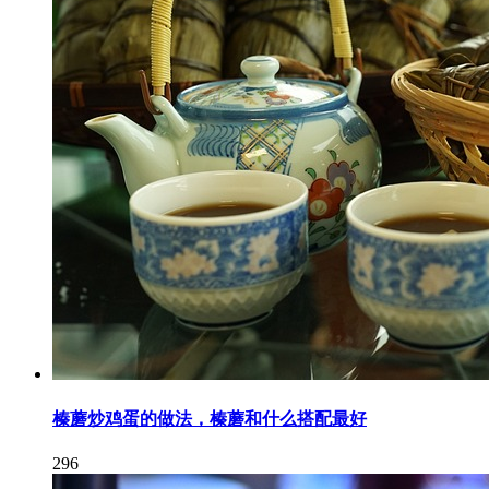
榛蘑炒鸡蛋的做法，榛蘑和什么搭配最好
296