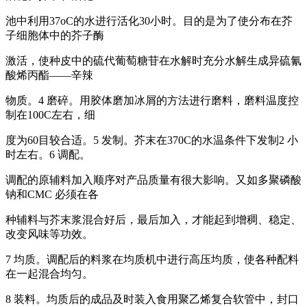
池中利用37oC的水进行活化30小时。目的是为了使分布在芥
子细胞体中的芥子酶
激活，使种皮中的硫代葡萄糖苷在水解时充分水解生成异硫氰
酸烯丙酯——辛辣
物质。4 磨碎。用胶体磨加冰屑的方法进行磨料，磨料温度控
制在100C左右，细
度为60目较合适。5 发制。芥末在370C的水温条件下发制2 小
时左右。6 调配。
调配的原辅料加入顺序对产品质量有很大影响。又如多聚磷酸
钠和CMC 必须在各
种辅料与芥末浆混合好后，最后加入，才能起到增稠、稳定、
改变风味等功效。
7 均质。调配后的料浆在均质机中进行高压均质，使各种配料
在一起混合均匀。
8 装料。均质后的成品及时装入食用聚乙烯复合软管中，封口