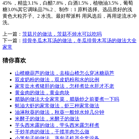
45% ，精盐3.1%，白醋7.8%，白酒1.5%，植物油3.5%，葡萄
糖3.0%其它调味品7%.2 、制作：1 原料选择。选品质好的浅
黄色大粒芥子。2 水洗。最好帮派料 用风选后，再用逆流水冲
洗。
上一篇：
茨菇片的做法，茨菇不焯水可以吃吗
下一篇：
排骨冬瓜木耳汤的做法，冬瓜排骨木耳汤的做法大全
家常
猜你喜欢
山楂糖葫芦的做法，去核山楂怎么穿冰糖葫芦
双皮奶粉的做法，双皮奶粉和水的比例
家常盐水煮猪肝的做法，怎样煮盐水肝才不老
黄金肉的做法，黄金肉块
腊肠的做法大全家常菜，腊肠炒之前要煮一下吗
蚝油大虾的家常做法，虾三种家常做法
油淋秋葵的做法，秋葵一般焯水焯几分钟
米酵子的做法，米酵子的做法
芋头西米露的做法，荢头西米露怎样煮
干炒羊肉的做法，干揽羊肉怎么做
小笼包子的做法，蒸包子机器全套设备