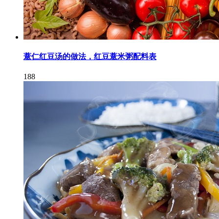
薏仁红豆汤的做法，红豆薏米粥配料表
188