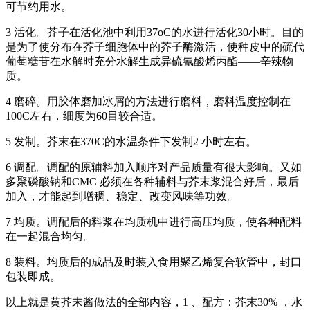
可节约用水。
3 活化。芥子在活化池中利用37oC的水进行活化30小时。目的
是为了使分布在芥子细胞体中的芥子酶激活，使种皮中的硫代
葡萄糖苷在水解时充分水解生成异硫氰酸烯丙酯——辛辣物
质。
4 磨碎。用胶体磨加冰屑的方法进行磨料，磨料温度控制在
100C左右，细度为60目较合适。
5 发制。芥末在370C的水温条件下发制2 小时左右。
6 调配。调配的原辅料加入顺序对产品质量有很大影响。又如
多聚磷酸钠和CMC 必须在各种辅料与芥末浆混合好后，最后
加入，才能起到增稠、稳定、改变风味等功效。
7 均质。调配后的料浆在均质机中进行高压均质，使各种配料
在一起混合均匀。
8 装料。均质后的成品及时装入食用聚乙烯复合软管中，封口
包装即成。
以上就是黄芥末酱做法的全部内容，1 、配方：芥末30% ，水