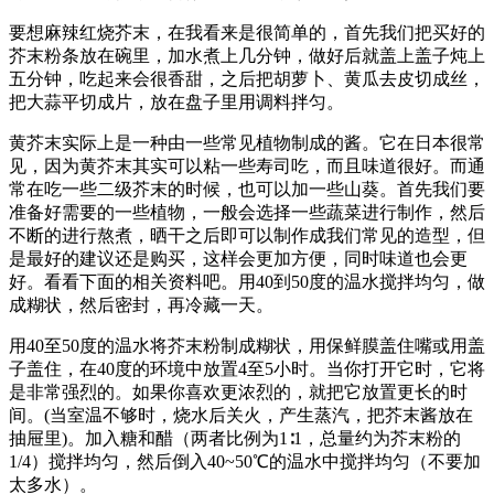
要想麻辣红烧芥末，在我看来是很简单的，首先我们把买好的
芥末粉条放在碗里，加水煮上几分钟，做好后就盖上盖子炖上
五分钟，吃起来会很香甜，之后把胡萝卜、黄瓜去皮切成丝，
把大蒜平切成片，放在盘子里用调料拌匀。
黄芥末实际上是一种由一些常见植物制成的酱。它在日本很常
见，因为黄芥末其实可以粘一些寿司吃，而且味道很好。而通
常在吃一些二级芥末的时候，也可以加一些山葵。首先我们要
准备好需要的一些植物，一般会选择一些蔬菜进行制作，然后
不断的进行熬煮，晒干之后即可以制作成我们常见的造型，但
是最好的建议还是购买，这样会更加方便，同时味道也会更
好。看看下面的相关资料吧。用40到50度的温水搅拌均匀，做
成糊状，然后密封，再冷藏一天。
用40至50度的温水将芥末粉制成糊状，用保鲜膜盖住嘴或用盖
子盖住，在40度的环境中放置4至5小时。当你打开它时，它将
是非常强烈的。如果你喜欢更浓烈的，就把它放置更长的时
间。(当室温不够时，烧水后关火，产生蒸汽，把芥末酱放在
抽屉里)。加入糖和醋（两者比例为1∶1，总量约为芥末粉的
1/4）搅拌均匀，然后倒入40~50℃的温水中搅拌均匀（不要加
太多水）。