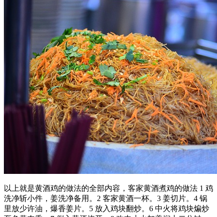
以上就是黄酒鸡的做法的全部内容，客家黄酒煮鸡的做法 1 鸡
洗净斩小件，姜洗净备用。2 客家黄酒一杯。3 姜切片。4 锅
里放少许油，爆香姜片。5 放入鸡块翻炒。6 中火将鸡块煸炒