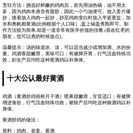
烹饪方法：挑选好鲜嫩的鸡肉后，首先用油热锅，油不用太
多，因为鸡肉本身含有脂肪，因此一小勺油便可。放入姜片爆
抄，接着放入鸡肉一起抄，抄至鸡肉变白时放入半瓷更盐，加
水和奥帆都黄酒(比例根据个人口味）,盖上锅盖煮熟即可。制
作方法较为简单,却是一道非常有医学价值的佳肴.(喜欢红枣的
朋友，也可以煮的时候放点)。
温馨提示：汤的味道浓、淡，可以适当减少或增加酒、水的份
量。鸡酒香甜嫩滑，美味可口；有健脾开胃，行气活血特殊功
效，妇女产后均吃这种黄酒鸡以补身体。
十大公认最好黄酒
鸡酒（黄酒炒鸡俗称月子酒）喷鼻甜嫩滑，甘旨适口；有健脾
增进食欲，行气活血特殊功效，裙钗产后均吃这种娘酒鸡以补
身体。
黄酒炒鸡的做法：
质料：鸡肉、老姜、黄酒