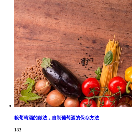
粮葡萄酒的做法，自制葡萄酒的保存方法
183