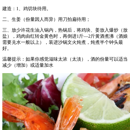
建造：1、鸡切块待用。
二、生姜（份量因人而异）用刀拍扁待用；
三、放少许花生油入锅内，热锅后，将鸡块、姜放入爆炒（放
盐），鸡肉由红转金黄色时，再倒进1斤—2斤黄酒煮沸（酒娘
需要兑水一般以上），装进沙锅文火炖煮，炖煮半个钟头最
好。
温馨提示：如果你感觉滋味太浓（太淡），酒的份量可以适当
减少（增加）或适量加水