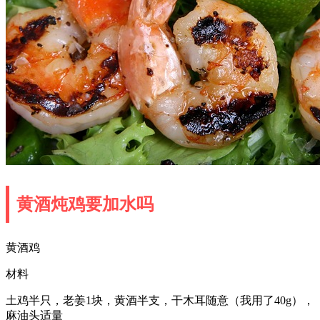
黄酒炖鸡要加水吗
黄酒鸡
材料
土鸡半只，老姜1块，黄酒半支，干木耳随意（我用了40g），
麻油头适量