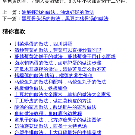
至色黄肉香。7 倒入黄酒烧开。8 改中小火加盖焖十二分钟。
上一篇：
油焖虾球的做法，油爆虾球的做法
下一篇：
黑豆骨头汤的做法，黑豆炖猪骨汤的做法
猜你喜欢
川菜烘蛋的做法，四川烘蛋
清炒荠菜的做法，荠菜可以直接炒着吃吗
蔓越莓黄油饼干的做法，蔓越莓饼干用什么面粉
卤水鹌鹑蛋的做法，卤鹌鹑蛋的做法步骤
苦瓜木耳凉拌的做法，清炒苦瓜怎么做不苦
烤榴莲的做法 烤箱，榴莲的养生价值
马鲛鱼丸的做法和配料，马鲛鱼丸子的做法
铁板鲫鱼做法，铁板鲫鱼
土豆粒的做法大全家常，羊排的做法大全家常
手工粉皮的做法，做红薯粉皮的方法
酸汤的家常做法，酸汤肥牛的家常做法
鱼缸做法教程，鱼缸底包边教程
蜜果子的做法，北方炸糖果子的做法图解
奶油蘑菇汤做法，西餐十大特色汤
台塑牛排做法，十大口碑最好的牛排品牌