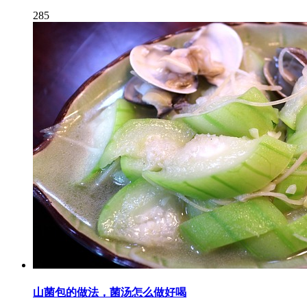
285
山菌包的做法，菌汤怎么做好喝