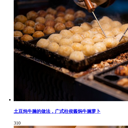
土豆炖牛腩的做法，广式柱侯酱焖牛腩萝卜
310