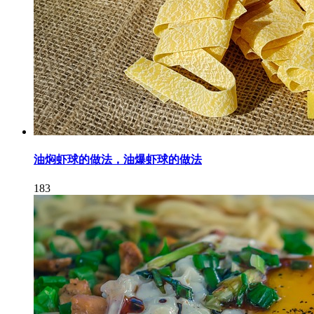
油焖虾球的做法，油爆虾球的做法
183