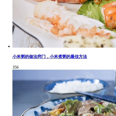
小米粥的做法窍门，小米煮粥的最佳方法
356