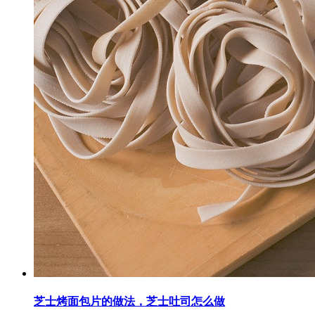
芝士烤面包片的做法，芝士吐司怎么做