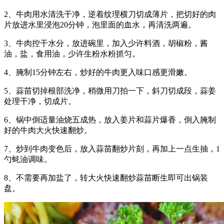
2、牛肉用水清洗干净，逆着纹理横刀切成薄片，把切好的肉
片放进水里浸泡20分钟，泡里面的血水，再清洗两遍。
3、牛肉控干水分，放进碗里，加入少许料酒，胡椒粉，酱
油，盐，食用油，少许生粉水粉抓匀。
4、腌制15分钟左右，炒好的牛肉更入味口感更滑嫩。
5、蒜苗切掉根部洗净，稍微用刀拍一下，斜刀切成段，蒜姜
处理干净，切成片。
6、锅中倒适量油烧五成热，放入姜片和蒜片爆香，倒入腌制
好的牛肉大火快速翻炒。
7、炒到牛肉变色后，放入蒜苗翻炒片刻，再加上一点生抽，1
勺蚝油调味。
8、不需要再加盐了，转大火快速翻炒蒜苗断生即可出锅装
盘。