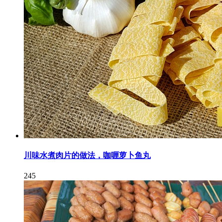
川味水煮肉片的做法，咖喱萝卜鱼丸
245