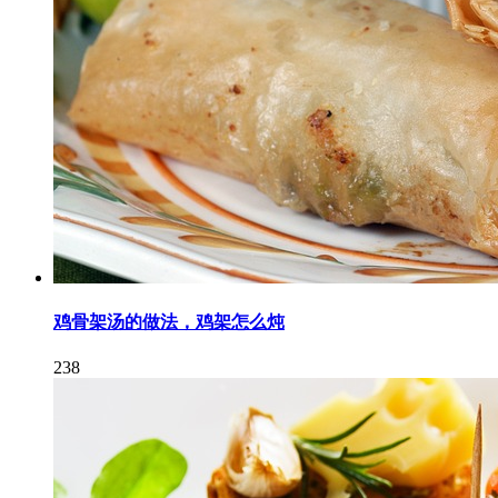
鸡骨架汤的做法，鸡架怎么炖
238