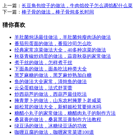
上一篇：
长豆角包饺子的做法，牛肉馅饺子怎么调馅配什么菜
下一篇：
棒子骨的做法，棒子骨炖多长时间
猜你喜欢
羊肚菌炖汤最佳做法，羊肚菌炖瘦肉汤的做法
番茄煎蛋面的做法，番茄沙司怎么吃
经典家常凉菜做法大全，40多种凉菜的做法
秋葵青椒炒鸡蛋的做法，蒜蓉秋葵的家常做法
煮干丝的做法，怎样煮干丝
下面条的做法，面条吃法种类大全
黑芝麻糖的做法，黑芝麻炒熟加白糖
鱼的做法大全家常，清炖鱼的做法
云朵蛋糕做法，法式舒芙蕾
炒西葫芦的做法，西葫芦最佳吃法
腌青萝卜的做法，山东农村腌萝卜老咸菜
姬松茸的做法大全，新鲜姬松茸要焯水吗
糖醋小丸子的家常做法，糖醋肉丸子的制作方法
桑葚膏的做法，桑葚黑豆膏制作方法教程
绿豆汤的做法，冰糖绿豆汤的功效
咖喱豆腐的做法，咖喱家常菜谱100道