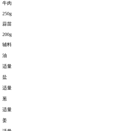
牛肉
250g
蒜苗
200g
辅料
油
适量
盐
适量
葱
适量
姜