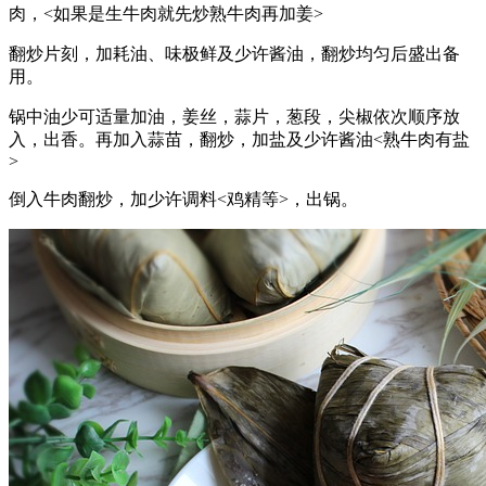
肉，<如果是生牛肉就先炒熟牛肉再加姜>
翻炒片刻，加耗油、味极鲜及少许酱油，翻炒均匀后盛出备
用。
锅中油少可适量加油，姜丝，蒜片，葱段，尖椒依次顺序放
入，出香。再加入蒜苗，翻炒，加盐及少许酱油<熟牛肉有盐
>
倒入牛肉翻炒，加少许调料<鸡精等>，出锅。