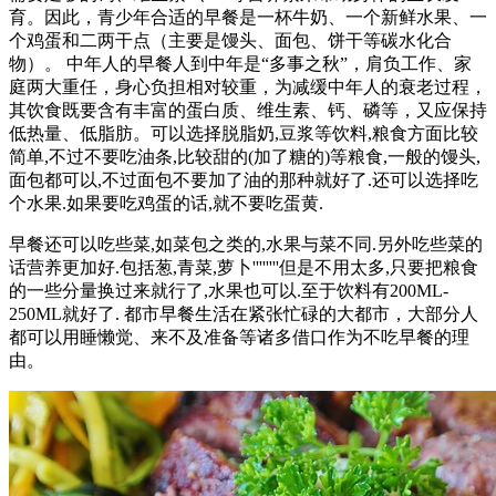
育。因此，青少年合适的早餐是一杯牛奶、一个新鲜水果、一
个鸡蛋和二两干点（主要是馒头、面包、饼干等碳水化合
物）。 中年人的早餐人到中年是“多事之秋”，肩负工作、家
庭两大重任，身心负担相对较重，为减缓中年人的衰老过程，
其饮食既要含有丰富的蛋白质、维生素、钙、磷等，又应保持
低热量、低脂肪。可以选择脱脂奶,豆浆等饮料,粮食方面比较
简单,不过不要吃油条,比较甜的(加了糖的)等粮食,一般的馒头,
面包都可以,不过面包不要加了油的那种就好了.还可以选择吃
个水果.如果要吃鸡蛋的话,就不要吃蛋黄.
早餐还可以吃些菜,如菜包之类的,水果与菜不同.另外吃些菜的
话营养更加好.包括葱,青菜,萝卜''''''''但是不用太多,只要把粮食
的一些分量换过来就行了,水果也可以.至于饮料有200ML-
250ML就好了. 都市早餐生活在紧张忙碌的大都市，大部分人
都可以用睡懒觉、来不及准备等诸多借口作为不吃早餐的理
由。