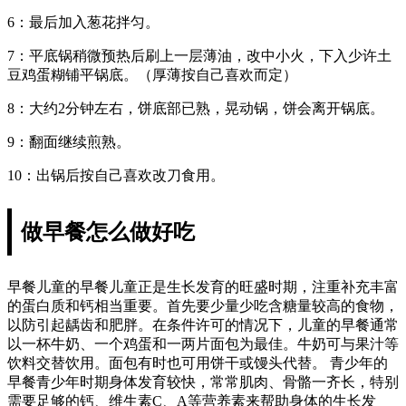
6：最后加入葱花拌匀。
7：平底锅稍微预热后刷上一层薄油，改中小火，下入少许土
豆鸡蛋糊铺平锅底。（厚薄按自己喜欢而定）
8：大约2分钟左右，饼底部已熟，晃动锅，饼会离开锅底。
9：翻面继续煎熟。
10：出锅后按自己喜欢改刀食用。
做早餐怎么做好吃
早餐儿童的早餐儿童正是生长发育的旺盛时期，注重补充丰富
的蛋白质和钙相当重要。首先要少量少吃含糖量较高的食物，
以防引起龋齿和肥胖。在条件许可的情况下，儿童的早餐通常
以一杯牛奶、一个鸡蛋和一两片面包为最佳。牛奶可与果汁等
饮料交替饮用。面包有时也可用饼干或馒头代替。 青少年的
早餐青少年时期身体发育较快，常常肌肉、骨骼一齐长，特别
需要足够的钙、维生素C、A等营养素来帮助身体的生长发