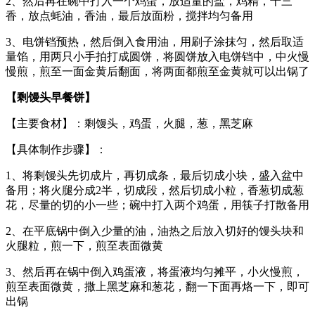
2、然后再在碗中打入一个鸡蛋，放适量的盐，鸡精，十三
香，放点蚝油，香油，最后放面粉，搅拌均匀备用
3、电饼铛预热，然后倒入食用油，用刷子涂抹匀，然后取适
量馅，用两只小手拍打成圆饼，将圆饼放入电饼铛中，中火慢
慢煎，煎至一面金黄后翻面，将两面都煎至金黄就可以出锅了
【剩馒头早餐饼】
【主要食材】：剩馒头，鸡蛋，火腿，葱，黑芝麻
【具体制作步骤】：
1、将剩馒头先切成片，再切成条，最后切成小块，盛入盆中
备用；将火腿分成2半，切成段，然后切成小粒，香葱切成葱
花，尽量的切的小一些；碗中打入两个鸡蛋，用筷子打散备用
2、在平底锅中倒入少量的油，油热之后放入切好的馒头块和
火腿粒，煎一下，煎至表面微黄
3、然后再在锅中倒入鸡蛋液，将蛋液均匀摊平，小火慢煎，
煎至表面微黄，撒上黑芝麻和葱花，翻一下面再烙一下，即可
出锅