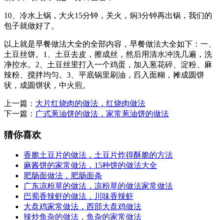
10、冷水上锅，大火15分钟，关火，焖3分钟再出锅，我们的
包子就做好了。
以上就是早餐做法大全的全部内容，早餐做法大全如下：一、
土豆丝饼。1、土豆去皮，擦成丝，然后用清水冲洗几遍，洗
净控水。2、土豆丝里打入一个鸡蛋，加入葱花碎、淀粉、麻
辣粉、搅拌均匀。3、平底锅里刷油，舀入面糊，摊成圆饼
状，成圆饼状，中火煎。
上一篇：
大片红烧肉的做法，红烧肉做法
下一篇：
广式葱油饼的做法，家常葱油饼的做法
猜你喜欢
香脆土豆片的做法，土豆片炸得酥脆的方法
麻酱饼的家常做法，15种饼的做法大全
肥肠面做法，肥肠面条
广东凉粉草的做法，凉粉草的做法家常做法
巴蜀香辣虾的做法，川味香辣虾
大盘鸡家常做法，西部大盘鸡做法
辣炒鱼杂的做法，鱼杂的家常做法