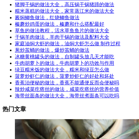
猪脚干锅的做法大全，高压锅干锅猪蹄的做法
糯米蒸糕的做法大全，家常蒸江米的做法大全
酱焖鲫鱼做法，红烧鲫鱼做法
榛蘑炒鸡蛋的做法，榛蘑和什么搭配最好
草鱼的做法教程，活水草鱼鱼片的做法大全
干锅羊肉做法，羊肉干锅的做法及配料大全
家庭油焖大虾的做法，油焖大虾怎么做 制作过程
葱炒茧蛹的做法，爆炒茧蛹的做法
冰糖黄桃罐头的做法，自制罐头放几天才能吃
牛肉胡萝卜的做法，牛肉胡萝卜的功效与作用
绿豆糯米饭的做法大全，糯米和绿豆怎么做
菠萝炒虾仁的做法，菠萝炒虾仁的好处和坏处
香蕉治便秘的做法，香蕉不能通便反而会便秘吗
辣炒咸菜疙瘩丝的做法，咸菜疙瘩丝的营养价值
海带丝面条的做法大全，海带丝煮面条可以吃吗
热门文章