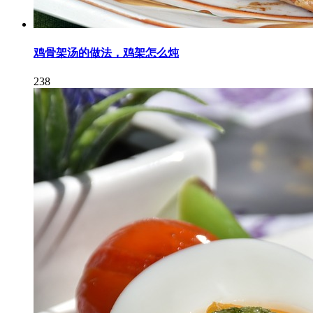
鸡骨架汤的做法，鸡架怎么炖
238