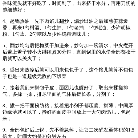
香味流失就不好吃了，时间到了，出来挤干水分，再用刀切的
越细越好；
4、起锅热油，先下肉馅儿翻炒，煸炒出油之后加葱姜蒜爆
香，再来1勺料酒、1勺生抽、1勺老抽、1勺蚝油、少许胡椒
粉、1勺盐、2勺糖以及少许鸡精调味儿；
5、翻炒均匀后把梅菜干加进来，炒匀加一碗清水，中火煮开
后盖上盖子转小火继续煮30分钟，直到锅里的水份全部都收干
后就可以关火了；
6、盛出来放凉后就可以用来包包子了，这个馅儿就算不包包
子也是一道超级无敌的下饭菜；
7、接着我们来擀包子皮，面团儿也醒好了，取出来揉搓排
气，多揉一揉，排尽里面的气体后搓长条，分剂子；
8、撒一把干面粉防粘，接着把小剂子都压扁、擀薄，中间厚
边缘薄就可以了，擀好的面皮中间放上一大勺肉馅儿，包起
来；
9、全部包好后上锅，先不着急蒸，让它二次醒发至体积的1.5
倍大，时间大约是30分钟左右；