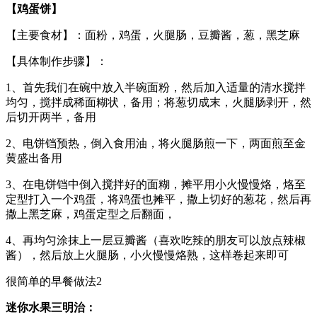
【鸡蛋饼】
【主要食材】：面粉，鸡蛋，火腿肠，豆瓣酱，葱，黑芝麻
【具体制作步骤】：
1、首先我们在碗中放入半碗面粉，然后加入适量的清水搅拌
均匀，搅拌成稀面糊状，备用；将葱切成末，火腿肠剥开，然
后切开两半，备用
2、电饼铛预热，倒入食用油，将火腿肠煎一下，两面煎至金
黄盛出备用
3、在电饼铛中倒入搅拌好的面糊，摊平用小火慢慢烙，烙至
定型打入一个鸡蛋，将鸡蛋也摊平，撒上切好的葱花，然后再
撒上黑芝麻，鸡蛋定型之后翻面，
4、再均匀涂抹上一层豆瓣酱（喜欢吃辣的朋友可以放点辣椒
酱），然后放上火腿肠，小火慢慢烙熟，这样卷起来即可
很简单的早餐做法2
迷你水果三明治：