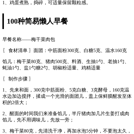
1、鸡蛋煮熟，捣碎，可适量保留颗粒感。
100种简易懒人早餐
早餐名称——梅干菜肉包
〖 食材清单 〗面团：中筋面粉300克、白糖5克、温水160克
馅儿：梅干菜80克、猪肉500克、料酒、生抽1勺、老抽1勺、
蚝油1勺、盐1勺糖2勺、胡椒粉适量、鸡精适量
〖 制作步骤 〗
1、先来和面，300克中筋面粉、5克白糖、3克酵母，160克温
水边加边搅拌，揉成一个光滑的面团儿，盖上保鲜膜醒发至体
积的2倍大；
2、醒面的时间我们来准备馅儿，半斤猪肉加几片生姜打成肉
馅儿，先不用调味儿，先放一旁；
3、梅干菜80克，先清洗干净，再加水泡5分钟，不要泡太久，