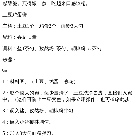
感酥脆。煎得嫩一点，吃起来口感软糯。
土豆鸡蛋饼
主料：土豆1个、鸡蛋2个、面粉3大勺
配料：香葱适量
调料：盐1茶勺、孜然粉1茶勺、胡椒粉1/2茶勺
步骤：
￼
1：材料图。（土豆、鸡蛋、葱花）
2：取个较大的碗，装少量清水，土豆洗净去皮，直接刨入碗
中。（这样可防止土豆变色，如果立即操作，也可省略此步）
3：调入盐、孜然粉、胡椒粉拌匀。
4：磕入鸡蛋搅拌均匀。
5：加入3大勺面粉拌匀。