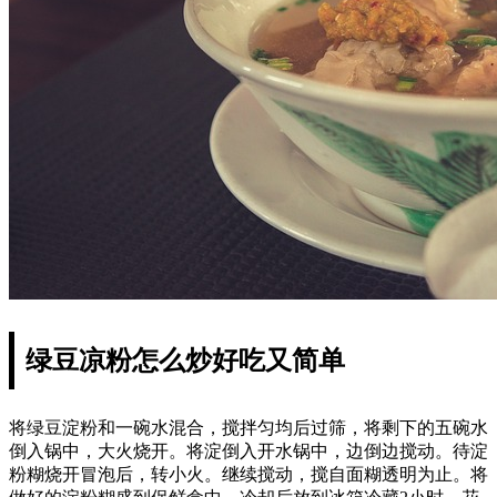
绿豆凉粉怎么炒好吃又简单
将绿豆淀粉和一碗水混合，搅拌匀均后过筛，将剩下的五碗水
倒入锅中，大火烧开。将淀倒入开水锅中，边倒边搅动。待淀
粉糊烧开冒泡后，转小火。继续搅动，搅自面糊透明为止。将