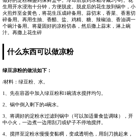
做好的淀粉糊盛到保鲜盒中。冷却后放到冰箱冷藏2小时。花
生用开水浸泡十分钟，方便脱皮。脱皮后的花生放到锅中，小
火煎炸至金黄色，将花生压成碎备用。蒜切末，香菜、香葱切
碎备用。再用生抽、香醋、盐、鸡精、糖、辣椒油、香油调一
个碗汁备用。将凝固好的凉粉切条，然后撒上蒜末，淋上碗
汁。再撒上花生碎
什么东西可以做凉粉
绿豆凉粉的做法如下：
/材料：绿豆粉、水。
1、先在容器中加入绿豆粉和1碗清水搅拌均匀。
2、锅中倒入剩下的4碗水。
3、将调好的淀粉水过滤到锅中（可以加适量食盐调味），开
中小火，一边煮一边用刮刀或铲子不停地搅拌。
4、搅拌至淀粉水慢慢变黏稠，变成透明色，用刮刀挑起来，