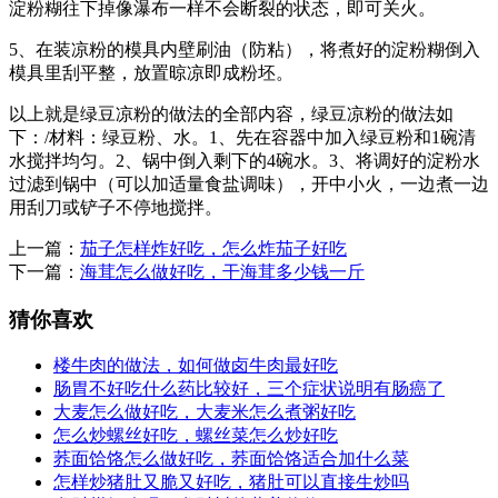
淀粉糊往下掉像瀑布一样不会断裂的状态，即可关火。
5、在装凉粉的模具内壁刷油（防粘），将煮好的淀粉糊倒入
模具里刮平整，放置晾凉即成粉坯。
以上就是绿豆凉粉的做法的全部内容，绿豆凉粉的做法如
下：/材料：绿豆粉、水。1、先在容器中加入绿豆粉和1碗清
水搅拌均匀。2、锅中倒入剩下的4碗水。3、将调好的淀粉水
过滤到锅中（可以加适量食盐调味），开中小火，一边煮一边
用刮刀或铲子不停地搅拌。
上一篇：
茄子怎样炸好吃，怎么炸茄子好吃
下一篇：
海茸怎么做好吃，干海茸多少钱一斤
猜你喜欢
楼牛肉的做法，如何做卤牛肉最好吃
肠胃不好吃什么药比较好，三个症状说明有肠癌了
大麦怎么做好吃，大麦米怎么煮粥好吃
怎么炒螺丝好吃，螺丝菜怎么炒好吃
荞面饸饹怎么做好吃，荞面饸饹适合加什么菜
怎样炒猪肚又脆又好吃，猪肚可以直接生炒吗