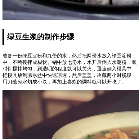
绿豆生浆的制作步骤
准备一份绿豆淀粉和九份的水，然后把两份水放入绿豆淀粉
中，不断搅拌成糊状。锅中放七份水，水开后倒入水淀粉，顺
时针搅拌均匀，到透明的程度就可以关火，迅速倒入模具中，
把模具放到凉水盆中快速凉透，然后盖盖，冷藏两小时脱膜，
用刀蘸凉水切成小块，再加上喜欢的调料就可以开吃了。