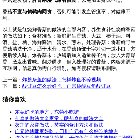
香菇是发物，
脾胃寒湿气滞者慎食
，以免加重身体不适。
香菇
不宜与鹌鹑肉同食
，否则可能引发血管痉挛，对健康不
利。
以上就是红烧鲜香菇的做法的全部内容，养生食补红烧鲜香菇
的做法如下：食材准备：新鲜野生香菇、大蒜、榛子油、料
酒、盐、糖、海鲜酱油、清水、葱末。处理香菇：将新鲜野生
香菇清洗干净，沥干水分，在香菇顶部十字对切一道小口，方
便后续入味。爆香蒜末：热锅后加入适量榛子油，放入大蒜爆
香，激发出香味。翻炒调味：倒入处理好的香菇，内容来源于
互联网，信息真伪需自行辨别。如有侵权请联系删除。
上一篇：
炸整条鱼的做法，怎样炸鱼不碎视频
下一篇：
酸豇豆怎么炒好吃，正宗炒酸豆角酸豇豆
猜你喜欢
东莞好吃的地方，东莞小吃街
茄盒的做法大全家常，酿茄盒的做法大全
芡莲的家常做法，芡实的食用方法和做法
广元烧烤哪家好吃，四川广元有什么好吃的地方
炸鱼怎么炸好吃又简单，干炸鱼怎么炸才能把鱼刺炸酥