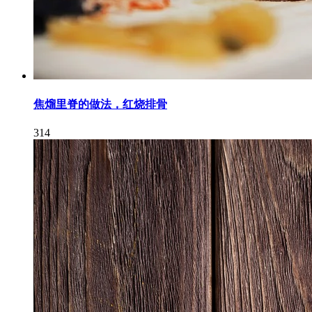
焦熘里脊的做法，红烧排骨
314