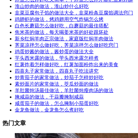
淮山炒肉的做法，淮山炒什么好吃
韭菜豆腐包子馅的做法大全，韭菜粉条豆腐馅调法窍门
鸡翅虾的做法，烤鸡翅用空气炸锅怎么烤
白色长蘑菇怎么做好吃，白蘑菇的最佳搭配
焦米茶的做法，每天喝姜米茶的好处跟坏处
新乡红焖羊肉正宗做法，家庭版红焖羊肉做法
荠菜凉拌怎么做好吃，荠菜凉拌怎么做好吃窍门
鸡蛋炒酱的做法，酱炒蛋的做法大全
芋头西米露的做法，荢头西米露怎样煮
红薯炸着怎样做好吃，红薯加面粉炸出来的美食
四喜丸子家常做法，四喜丸子吃法讲究
炒青茄子的家常做法，炒茄子怎样炒好吃
素炒面片的家常做法，茭瓜炒面的做法
羊肚菌炖汤最佳做法，羊肚菌炖瘦肉汤的做法
腌咸蒜的做法，干蒜瓣腌制咸蒜
咸蛋茄子的做法，怎么腌制小茄蛋好吃
金龙鱼做法，金龙鱼怎么煮好吃
热门文章