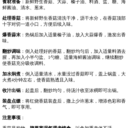
食材准备
：新鲜野生香菇、大蒜、榛子油、料酒、盐、糖、海
鲜酱油、清水、葱末。
处理香菇
：将新鲜野生香菇清洗干净，沥干水分，在香菇顶部
十字对切一道小口，方便后续入味。
爆香蒜末
：热锅后加入适量榛子油，放入大蒜爆香，激发出香
味。
翻炒调味
：倒入处理好的香菇，翻炒均匀后，加入适量料酒去
腥，再加入小半勺盐、1勺糖、适量海鲜酱油调味，继续翻炒
使香菇充分吸收调料。
加水焖煮
：倒入适量清水，水量没过香菇即可，盖上锅盖，大
火煮4分钟左右，使香菇熟透且入味。
收汁出锅
：起盖后，翻炒均匀，待汤汁收至浓稠即可出锅。
装盘点缀
：将红烧香菇装盘后，撒上少许葱末，增添色彩和香
气，即可享用。
注意事项
：