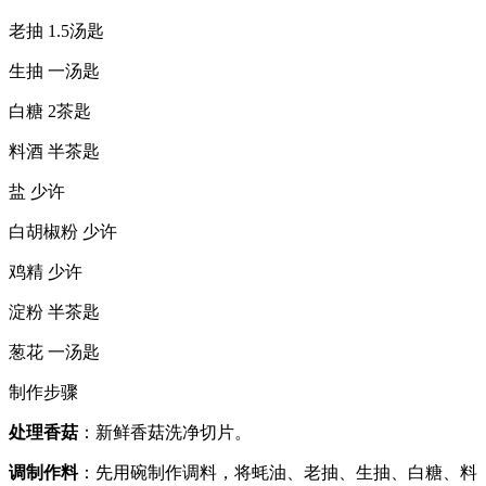
老抽 1.5汤匙
生抽 一汤匙
白糖 2茶匙
料酒 半茶匙
盐 少许
白胡椒粉 少许
鸡精 少许
淀粉 半茶匙
葱花 一汤匙
制作步骤
处理香菇
：新鲜香菇洗净切片。
调制作料
：先用碗制作调料，将蚝油、老抽、生抽、白糖、料