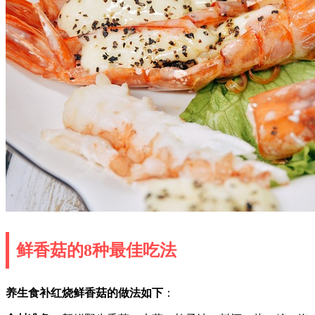
鲜香菇的8种最佳吃法
养生食补红烧鲜香菇的做法如下
：