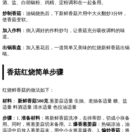
酒、盐、白胡椒粉、鸡精、淀粉调和在一起备用。
炒制香菇
：油锅烧热后，下新鲜香菇片用中大火翻炒3分钟，
使香菇变软。
加入作料
：倒入调好的作料炒匀，让香菇充分吸收调料的味
道。
出锅装盘
：加入葱花后，一道简单又美味的红烧新鲜香菇出锅
咯。
香菇红烧简单步骤
红烧鲜香菇的做法如下：
材料
：
新鲜香菇500克
葱姜蒜适量 生抽、老抽各适量 糖、盐
适量 料酒适量 清水适量 色拉油适量
步骤
：1.
准备材料
：将新鲜香菇洗净，去掉蒂部，切成小块备
用。同时，将葱姜蒜切末备用。2.
爆香葱姜蒜
：热锅凉油，油
温适中后放入葱姜蒜末，用中小火将其爆香。3.
煸炒香菇
：将