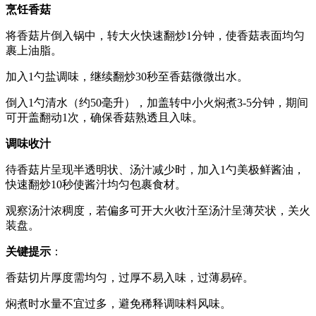
烹饪香菇
将香菇片倒入锅中，转大火快速翻炒1分钟，使香菇表面均匀
裹上油脂。
加入1勺盐调味，继续翻炒30秒至香菇微微出水。
倒入1勺清水（约50毫升），加盖转中小火焖煮3-5分钟，期间
可开盖翻动1次，确保香菇熟透且入味。
调味收汁
待香菇片呈现半透明状、汤汁减少时，加入1勺美极鲜酱油，
快速翻炒10秒使酱汁均匀包裹食材。
观察汤汁浓稠度，若偏多可开大火收汁至汤汁呈薄芡状，关火
装盘。
关键提示
：
香菇切片厚度需均匀，过厚不易入味，过薄易碎。
焖煮时水量不宜过多，避免稀释调味料风味。