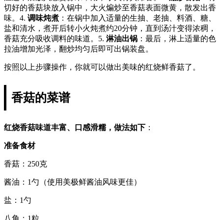
切好的香菇块放入锅中，大火煸炒至香菇表面微黄，散发出香
味。4.
调味炖煮
：在锅中加入适量的生抽、老抽、料酒、糖、
盐和清水，煮开后转小火炖煮约20分钟，直到汤汁变得浓稠，
香菇充分吸收调料的味道。5.
淋油出锅
：最后，淋上适量的色
拉油增加光泽，翻炒均匀后即可出锅装盘。
按照以上步骤操作，你就可以做出美味的红烧鲜香菇了。
香菇的菜谱
红烧香菇味道丰富、口感滑糯，做法如下
：
准备食材
香菇：250克
酱油：1勺（使用美极鲜酱油风味更佳）
盐：1勺
八角：1粒