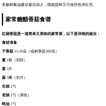
美极鲜酱油建议最后加入，既能提鲜又可保持色泽红亮。
家常糖醋香菇食谱
红烧香菇是一道简单又美味的家常菜，以下是详细的做法：
食材准备
干香菇
15-20朵（或鲜香菇300克）
葱
1根（切段）
姜
3片
蒜
3瓣（切片）
生抽
2勺
老抽
1勺（调色）
蚝油
1勺