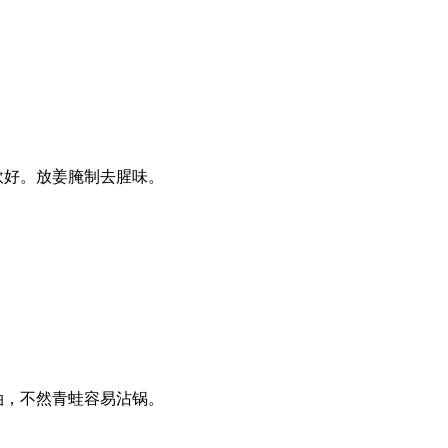
砍好。放姜腌制去腥味。
油，不然青蛙容易沾锅。