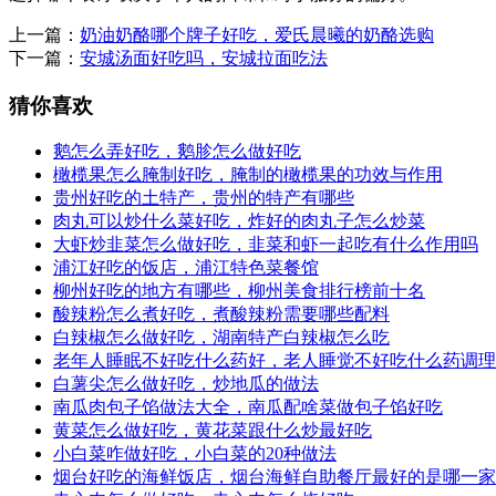
上一篇：
奶油奶酪哪个牌子好吃，爱氏晨曦的奶酪选购
下一篇：
安城汤面好吃吗，安城拉面吃法
猜你喜欢
鹅怎么弄好吃，鹅胗怎么做好吃
橄榄果怎么腌制好吃，腌制的橄榄果的功效与作用
贵州好吃的土特产，贵州的特产有哪些
肉丸可以炒什么菜好吃，炸好的肉丸子怎么炒菜
大虾炒韭菜怎么做好吃，韭菜和虾一起吃有什么作用吗
浦江好吃的饭店，浦江特色菜餐馆
柳州好吃的地方有哪些，柳州美食排行榜前十名
酸辣粉怎么煮好吃，煮酸辣粉需要哪些配料
白辣椒怎么做好吃，湖南特产白辣椒怎么吃
老年人睡眠不好吃什么药好，老人睡觉不好吃什么药调理
白薯尖怎么做好吃，炒地瓜的做法
南瓜肉包子馅做法大全，南瓜配啥菜做包子馅好吃
黄菜怎么做好吃，黄花菜跟什么炒最好吃
小白菜咋做好吃，小白菜的20种做法
烟台好吃的海鲜饭店，烟台海鲜自助餐厅最好的是哪一家