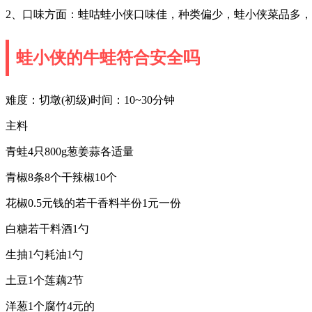
2、口味方面：蛙咕蛙小侠口味佳，种类偏少，蛙小侠菜品多
蛙小侠的牛蛙符合安全吗
难度：切墩(初级)时间：10~30分钟
主料
青蛙4只800g葱姜蒜各适量
青椒8条8个干辣椒10个
花椒0.5元钱的若干香料半份1元一份
白糖若干料酒1勺
生抽1勺耗油1勺
土豆1个莲藕2节
洋葱1个腐竹4元的