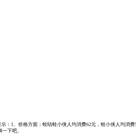
示：1、价格方面：蛙咕蛙小侠人均消费62元，蛙小侠人均消费
解一下吧。