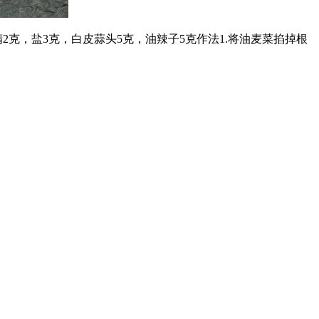
2克，盐3克，白皮蒜头5克，油辣子5克作法1.将油麦菜掐掉根