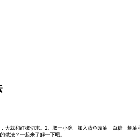
法
，大蒜和红椒切末。2、取一小碗，加入蒸鱼豉油，白糖，蚝油
球的做法？一起来了解一下吧。