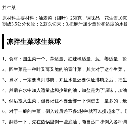
拌生菜
原材料主要材料：油麦菜（团叶）250克，调味品：花生酱10
割成3.5公分长段；2.蒜头切末；3.把麻汁加少量盐和适度
凉拌生菜球生菜球
1、食材：圆生菜一个、蒜适量、红辣椒适量、葱、姜适量、
2、圆生菜是一种叶又薄又脆的的青叶菜，其实对于这个生菜
3、煮水，一定要煮到沸腾，并且水量还要保证沸腾之后，把
4、然后在水中加入适量盐和少量的油，加盐是为了调味，加
5、然后投入生菜，但要记住不要全部一下倒进去，量多的，
6、对于一般的生菜，倒入过后差不多5秒种就可以捞起来了。
7、翻炒一下，先在热锅里倒一些底油，随自己口味倒入各种