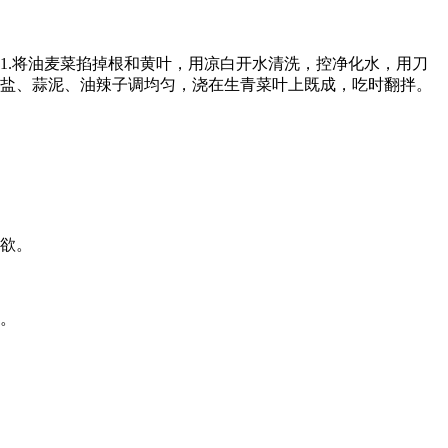
法1.将油麦菜掐掉根和黄叶，用凉白开水清洗，控净化水，用刀
、食盐、蒜泥、油辣子调均匀，浇在生青菜叶上既成，吃时翻拌。
食欲。
鲜。