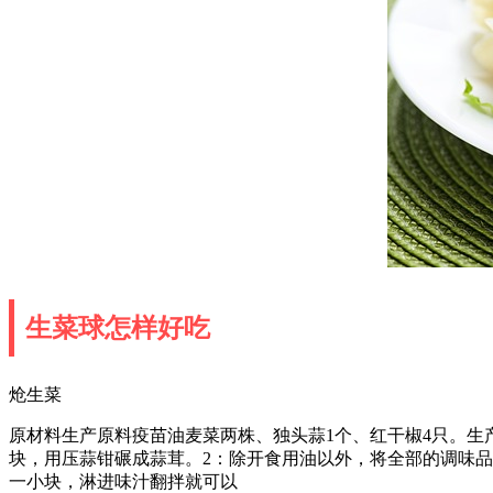
生菜球怎样好吃
炝生菜
原材料生产原料疫苗油麦菜两株、独头蒜1个、红干椒4只。生
块，用压蒜钳碾成蒜茸。2：除开食用油以外，将全部的调味品
一小块，淋进味汁翻拌就可以