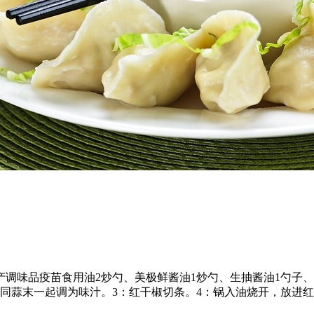
产调味品疫苗食用油2炒勺、美极鲜酱油1炒勺、生抽酱油1勺子、
同蒜末一起调为味汁。3：红干椒切条。4：锅入油烧开，放进红