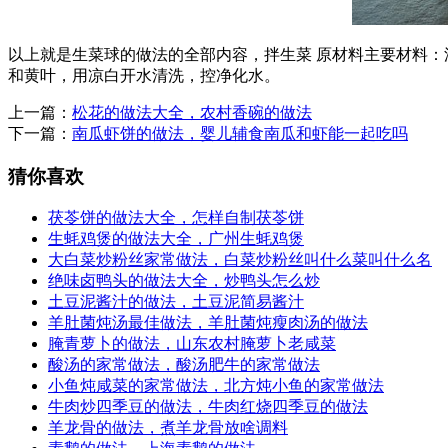
以上就是生菜球的做法的全部内容，拌生菜 原材料主要材料：油麦
和黄叶，用凉白开水清洗，控净化水。
上一篇：
松花的做法大全，农村香碗的做法
下一篇：
南瓜虾饼的做法，婴儿辅食南瓜和虾能一起吃吗
猜你喜欢
茯苓饼的做法大全，怎样自制茯苓饼
生蚝鸡煲的做法大全，广州生蚝鸡煲
大白菜炒粉丝家常做法，白菜炒粉丝叫什么菜叫什么名
绝味卤鸭头的做法大全，炒鸭头怎么炒
土豆泥酱汁的做法，土豆泥简易酱汁
羊肚菌炖汤最佳做法，羊肚菌炖瘦肉汤的做法
腌青萝卜的做法，山东农村腌萝卜老咸菜
酸汤的家常做法，酸汤肥牛的家常做法
小鱼炖咸菜的家常做法，北方炖小鱼的家常做法
牛肉炒四季豆的做法，牛肉红烧四季豆的做法
羊龙骨的做法，煮羊龙骨放啥调料