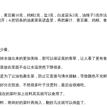
克，黄豆酱10克，鸡精2克，盐3克，白皮蒜头5克，油辣子5克作
的水搅开；4.把切条的油麦菜装进盘里，再把麻汁、黄豆酱、鸡精
盐少量。
，焯水做出来的更加美味，那可以保证菜的青翠，让人看了更有
生菜放在里面不会让水温突然下降很多。
油是为了让油包裹生菜，防止它直接与沸水接触，导致颜色不光
最好分次投放。不然很多叶子没烫到，最后会很难吃。
现在的菜叶加上佐料其实就可以食用了。
调料，将焯好的菜叶再倒入，翻炒几次就可以倒盘了。