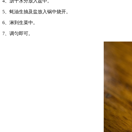
4、沥干水分放入盘中。
5、蚝油生抽及盐放入锅中烧开。
6、淋到生菜中。
7、调匀即可。