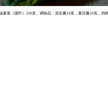
菜（团叶）250克，调味品：花生酱10克，黄豆酱10克，鸡精