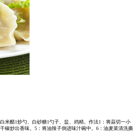
白米醋1炒勺、白砂糖1勺子、盐、鸡精。作法1：将蒜切一小
干椒炒出香味。5：将油辣子倒进味汁碗中。6：油麦菜清洗撕