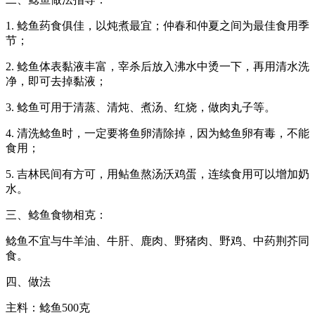
1. 鲶鱼药食俱佳，以炖煮最宜；仲春和仲夏之间为最佳食用季
节；
2. 鲶鱼体表黏液丰富，宰杀后放入沸水中烫一下，再用清水洗
净，即可去掉黏液；
3. 鲶鱼可用于清蒸、清炖、煮汤、红烧，做肉丸子等。
4. 清洗鲶鱼时，一定要将鱼卵清除掉，因为鲶鱼卵有毒，不能
食用；
5. 吉林民间有方可，用鲇鱼熬汤沃鸡蛋，连续食用可以增加奶
水。
三、鲶鱼食物相克：
鲶鱼不宜与牛羊油、牛肝、鹿肉、野猪肉、野鸡、中药荆芥同
食。
四、做法
主料：鲶鱼500克