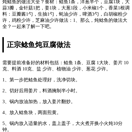
炖鲶鱼的做法大全？食材：鲶鱼1条，洋葱半个，豆腐1块，大
蒜3瓣，金针菇1把，姜1块，大葱1段，小米椒1个，香菜1根调
料：豆瓣酱1勺，生抽1勺，蚝油少许，啤酒3勺，白胡椒粉少
许，鸡粉少许，芝麻油少许做法：1、那么，炖鲶鱼的做法大
全？一起来了解一下吧。
正宗鲶鱼炖豆腐做法
需要提前准备好的材料包括：鲶鱼 1条、豆腐 1大块、姜片 10
克、料酒 10克、盐 少许、植物油 少许、葱花 少许。
1、第一步把鲶鱼处理好，洗净切块。
2、切好后用姜片，料酒腌制半小时。
3、锅内放油加热，放入姜片翻炒。
4、放入鲶鱼块，两面煎黄。
5、锅内放入适量的水，盖上盖子，大火煮开换小火炖10分
钟。