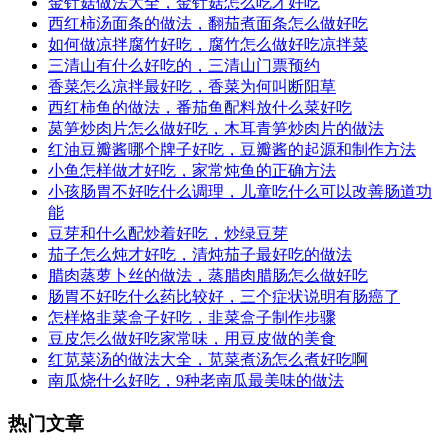
金针菇做法大全，金针菇怎么吃才好吃
西红柿汤面条的做法，翻茄煮面条怎么做好吃
如何做凉拌腐竹好吃，腐竹怎么做好吃凉拌菜
三清山有什么好吃的，三清山门票预约
香菜怎么凉拌最好吃，香菜为何叫断阳草
西红柿鱼的做法，番茄鱼配料放什么菜好吃
莴笋炒肉片怎么做好吃，木耳青笋炒肉片的做法
红油豆瓣酱哪个牌子好吃，豆瓣酱的起源和制作方法
小鱼怎样做才好吃，家常炖鱼的正确方法
小孩肠胃不好吃什么调理，儿童吃什么可以改善肠道功
能
豆芽和什么配炒着好吃，炒绿豆芽
茄子怎么炖才好吃，清炖茄子最好吃的做法
腊肉蒸萝卜丝的做法，蒸腊肉腊肠怎么做好吃
肠胃不好吃什么药比较好，三个症状说明有肠癌了
怎样烙韭菜盒子好吃，韭菜盒子制作步骤
豆皮怎么做好吃家常味，用豆皮做的美食
红苋菜汤的做法大全，苋菜煮汤怎么煮好吃啊
南瓜烧什么好吃，9种老南瓜最美味的做法
热门文章