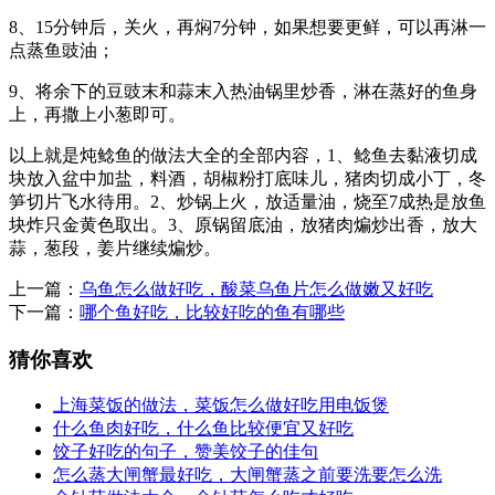
8、15分钟后，关火，再焖7分钟，如果想要更鲜，可以再淋一
点蒸鱼豉油；
9、将余下的豆豉末和蒜末入热油锅里炒香，淋在蒸好的鱼身
上，再撒上小葱即可。
以上就是炖鲶鱼的做法大全的全部内容，1、鲶鱼去黏液切成
块放入盆中加盐，料酒，胡椒粉打底味儿，猪肉切成小丁，冬
笋切片飞水待用。2、炒锅上火，放适量油，烧至7成热是放鱼
块炸只金黄色取出。3、原锅留底油，放猪肉煸炒出香，放大
蒜，葱段，姜片继续煸炒。
上一篇：
乌鱼怎么做好吃，酸菜乌鱼片怎么做嫩又好吃
下一篇：
哪个鱼好吃，比较好吃的鱼有哪些
猜你喜欢
上海菜饭的做法，菜饭怎么做好吃用电饭煲
什么鱼肉好吃，什么鱼比较便宜又好吃
饺子好吃的句子，赞美饺子的佳句
怎么蒸大闸蟹最好吃，大闸蟹蒸之前要洗要怎么洗