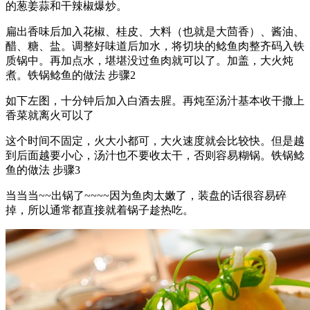
的葱姜蒜和干辣椒爆炒。
扁出香味后加入花椒、桂皮、大料（也就是大茴香）、酱油、
醋、糖、盐。调整好味道后加水，将切块的鲶鱼肉整齐码入铁
质锅中。再加点水，堪堪没过鱼肉就可以了。加盖，大火炖
煮。铁锅鲶鱼的做法 步骤2
如下左图，十分钟后加入白酒去腥。再炖至汤汁基本收干撒上
香菜就离火可以了
这个时间不固定，火大小都可，大火速度就会比较快。但是越
到后面越要小心，汤汁也不要收太干，否则容易糊锅。铁锅鲶
鱼的做法 步骤3
当当当~~出锅了~~~~因为鱼肉太嫩了，装盘的话很容易碎
掉，所以通常都直接就着锅子趁热吃。