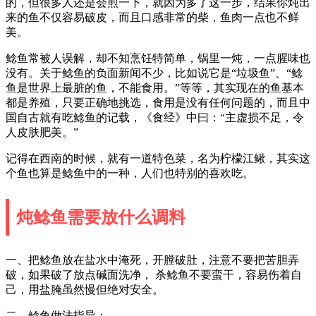
的，但很多人还是会煎一下，就因为多了这一步，结果你炖出
来的鱼不仅容易破皮，而且口感非常的柴，鱼肉一点也不鲜
美。
鲶鱼常被人误解，却不知烹饪特简单，锅里一炖，一点腥味也
没有。关于鲶鱼的负面新闻不少，比如说它是“垃圾鱼”、“鲶
鱼是世界上最脏的鱼，不能食用。”等等，其实现在的鱼基本
都是养殖，只要正确地挑选，食用是没有任何问题的，而且中
国自古就有吃鲶鱼的记载，《食经》中曰：“主虚损不足，令
人皮肤肥美。”
记得在西南的时候，就有一道特色菜，名为柠檬江鳅，其实这
个鱼也算是鲶鱼中的一种，人们也特别的喜欢吃。
炖鲶鱼需要放什么调料
一、把鲶鱼放在盐水中淹死，开膛破肚，注意不要把苦胆弄
破，如果破了放点碱面洗净， 杀鲶鱼不要蛮干，容易伤着自
己，用盐腌虽然慢但绝对安全。
二、鲶鱼做法指导：