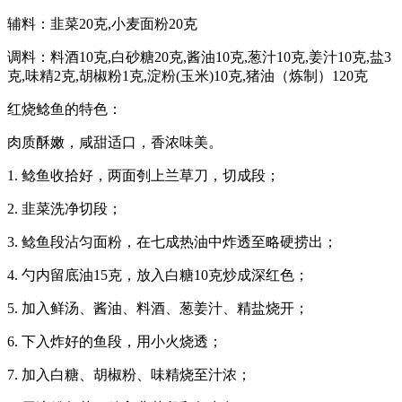
辅料：韭菜20克,小麦面粉20克
调料：料酒10克,白砂糖20克,酱油10克,葱汁10克,姜汁10克,盐3
克,味精2克,胡椒粉1克,淀粉(玉米)10克,猪油（炼制）120克
红烧鲶鱼的特色：
肉质酥嫩，咸甜适口，香浓味美。
1. 鲶鱼收拾好，两面刳上兰草刀，切成段；
2. 韭菜洗净切段；
3. 鲶鱼段沾匀面粉，在七成热油中炸透至略硬捞出；
4. 勺内留底油15克，放入白糖10克炒成深红色；
5. 加入鲜汤、酱油、料酒、葱姜汁、精盐烧开；
6. 下入炸好的鱼段，用小火烧透；
7. 加入白糖、胡椒粉、味精烧至汁浓；