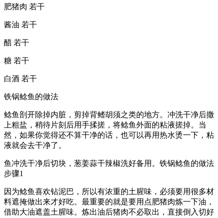
肥猪肉 若干
酱油 若干
醋 若干
糖 若干
白酒 若干
铁锅鲶鱼的做法
鲶鱼剖开除掉内脏，剪掉背鳍胡须之类的地方。冲洗干净后撒
上粗盐，稍待片刻后用手揉搓，将鲶鱼外面的粘液搓掉。当
然，如果你觉得还不算干净的话，也可以再用热水烫一下，粘
液就会去干净了。
鱼冲洗干净后切块，葱姜蒜干辣椒洗好备用。铁锅鲶鱼的做法
步骤1
因为鲶鱼喜欢钻泥巴，所以有浓重的土腥味，必须要用很多材
料遮掩做出来才好吃。最重要的就是要用点肥猪肉炼一下油，
借助大油遮盖土腥味。炼出油后猪肉不必取出，直接倒入切好