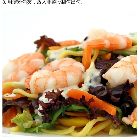
8. 用淀粉勾芡，放入韭菜段翻匀出勺。