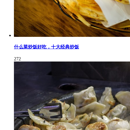
什么菜炒饭好吃，十大经典炒饭
272