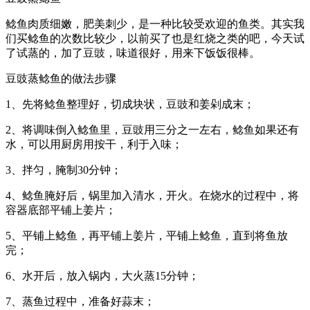
鲶鱼肉质细嫩，肥美刺少，是一种比较受欢迎的鱼类。其实我
们买鲶鱼的次数比较少，以前买了也是红烧之类的吧，今天试
了试蒸的，加了豆豉，味道很好，用来下饭饭很棒。
豆豉蒸鲶鱼的做法步骤
1、先将鲶鱼整理好，切成块状，豆豉和姜剁成末；
2、将调味倒入鲶鱼里，豆豉用三分之一左右，鲶鱼如果还有
水，可以用厨房用按干，利于入味；
3、拌匀，腌制30分钟；
4、鲶鱼腌好后，锅里加入清水，开火。在烧水的过程中，将
容器底部平铺上姜片；
5、平铺上鲶鱼，再平铺上姜片，平铺上鲶鱼，直到将鱼放
完；
6、水开后，放入锅内，大火蒸15分钟；
7、蒸鱼过程中，准备好蒜末；