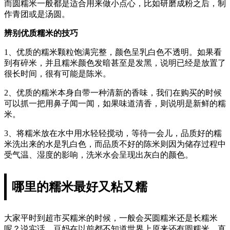
而圆糯米一般都是适合用来做小点心，比如研磨成粉之后，制
作青团或是汤圆。
辨别优质糯米的技巧
1、优质的糯米颗粒饱满完整，颜色呈乳白色不透明。如果看
到有碎米，并且糯米颜色发暗甚至是发黑，说明已经是放置了
很长时间，很有可能是陈米。
2、优质的糯米本身自带一种清新的香味，我们在购买的时候
可以抓一把用鼻子闻一闻，如果味道清香，则说明是新鲜的糯
米。
3、将糯米放在水中用水轻轻搅动，等待一会儿，品质好的糯
米洗出来的水是乳白色，而品质不好的陈米则因为储存过程中
受气温、湿度的影响，洗米水会呈现出灰白的颜色。
哪里的糯米最好又粘又糯
大家平时到超市买糯米的时候，一般会买圆糯米还是长糯米
呢？说实话，豆妈在以前都不知道世界上原来还有圆糯米，直