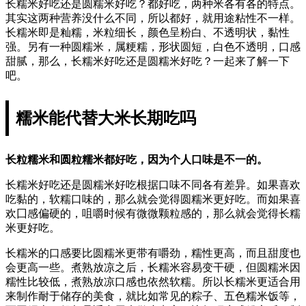
长糯米好吃还是圆糯米好吃？都好吃，两种米各有各的特点。
其实这两种营养没什么不同，所以都好，就用途粘性不一样。
长糯米即是籼糯，米粒细长，颜色呈粉白、不透明状，黏性
强。另有一种圆糯米，属粳糯，形状圆短，白色不透明，口感
甜腻，那么，长糯米好吃还是圆糯米好吃？一起来了解一下
吧。
糯米能代替大米长期吃吗
长粒糯米和圆粒糯米都好吃，因为个人口味是不一的。
长糯米好吃还是圆糯米好吃根据口味不同各有差异。如果喜欢
吃黏的，软糯口味的，那么就会觉得圆糯米更好吃。而如果喜
欢囗感偏硬的，咀嚼时候有微微颗粒感的，那么就会觉得长糯
米更好吃。
长糯米的口感要比圆糯米更带有嚼劲，糯性更高，而且甜度也
会更高一些。煮熟放凉之后，长糯米容易变干硬，但圆糯米因
糯性比较低，煮熟放凉口感也依然软糯。所以长糯米更适合用
来制作耐于储存的美食，就比如常见的粽子、五色糯米饭等，