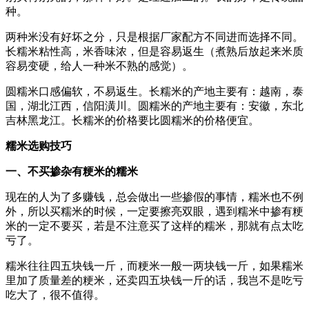
种。
两种米没有好坏之分，只是根据厂家配方不同进而选择不同。
长糯米粘性高，米香味浓，但是容易返生（煮熟后放起来米质
容易变硬，给人一种米不熟的感觉）。
圆糯米口感偏软，不易返生。长糯米的产地主要有：越南，泰
国，湖北江西，信阳潢川。圆糯米的产地主要有：安徽，东北
吉林黑龙江。长糯米的价格要比圆糯米的价格便宜。
糯米选购技巧
一、不买掺杂有粳米的糯米
现在的人为了多赚钱，总会做出一些掺假的事情，糯米也不例
外，所以买糯米的时候，一定要擦亮双眼，遇到糯米中掺有粳
米的一定不要买，若是不注意买了这样的糯米，那就有点太吃
亏了。
糯米往往四五块钱一斤，而粳米一般一两块钱一斤，如果糯米
里加了质量差的粳米，还卖四五块钱一斤的话，我岂不是吃亏
吃大了，很不值得。