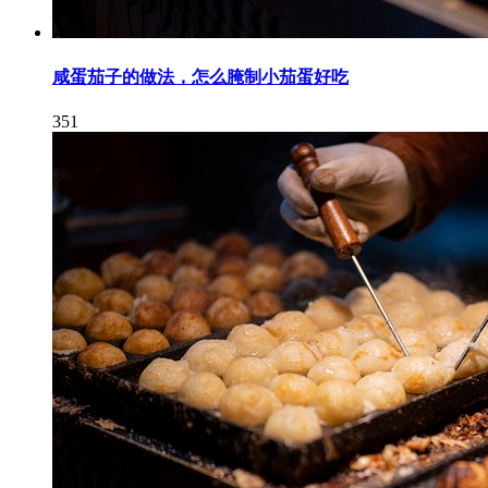
咸蛋茄子的做法，怎么腌制小茄蛋好吃
351