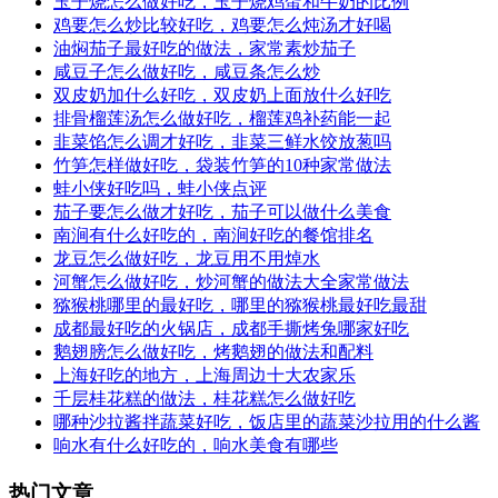
玉子烧怎么做好吃，玉子烧鸡蛋和牛奶的比例
鸡要怎么炒比较好吃，鸡要怎么炖汤才好喝
油焖茄子最好吃的做法，家常素炒茄子
咸豆子怎么做好吃，咸豆条怎么炒
双皮奶加什么好吃，双皮奶上面放什么好吃
排骨榴莲汤怎么做好吃，榴莲鸡补药能一起
韭菜馅怎么调才好吃，韭菜三鲜水饺放葱吗
竹笋怎样做好吃，袋装竹笋的10种家常做法
蛙小侠好吃吗，蛙小侠点评
茄子要怎么做才好吃，茄子可以做什么美食
南涧有什么好吃的，南涧好吃的餐馆排名
龙豆怎么做好吃，龙豆用不用焯水
河蟹怎么做好吃，炒河蟹的做法大全家常做法
猕猴桃哪里的最好吃，哪里的猕猴桃最好吃最甜
成都最好吃的火锅店，成都手撕烤兔哪家好吃
鹅翅膀怎么做好吃，烤鹅翅的做法和配料
上海好吃的地方，上海周边十大农家乐
千层桂花糕的做法，桂花糕怎么做好吃
哪种沙拉酱拌蔬菜好吃，饭店里的蔬菜沙拉用的什么酱
响水有什么好吃的，响水美食有哪些
热门文章