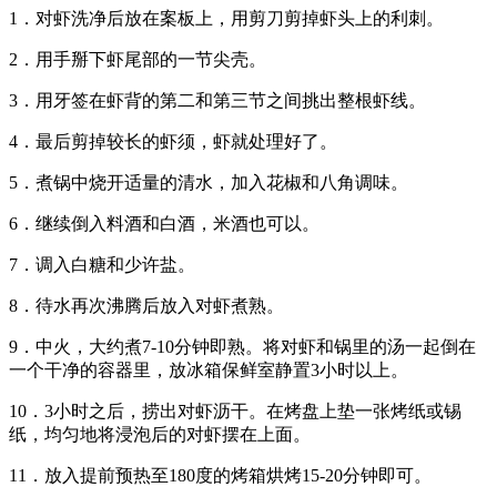
1．对虾洗净后放在案板上，用剪刀剪掉虾头上的利刺。
2．用手掰下虾尾部的一节尖壳。
3．用牙签在虾背的第二和第三节之间挑出整根虾线。
4．最后剪掉较长的虾须，虾就处理好了。
5．煮锅中烧开适量的清水，加入花椒和八角调味。
6．继续倒入料酒和白酒，米酒也可以。
7．调入白糖和少许盐。
8．待水再次沸腾后放入对虾煮熟。
9．中火，大约煮7-10分钟即熟。将对虾和锅里的汤一起倒在
一个干净的容器里，放冰箱保鲜室静置3小时以上。
10．3小时之后，捞出对虾沥干。在烤盘上垫一张烤纸或锡
纸，均匀地将浸泡后的对虾摆在上面。
11．放入提前预热至180度的烤箱烘烤15-20分钟即可。