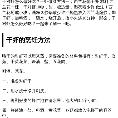
干对虾怎么做好吃？干虾做菜方法一：西兰花烧干虾 材料 西
兰花一棵，干对虾100g，盐，糖适量，湿芡粉少许 做法 1.西
兰花掰成小块，洗净 2.炒锅放少许油烧热放入西兰花煸炒，加
干虾，加料酒，一碗水，烧开后，改小火烧10分钟，那么，干
对虾怎么做好吃？一起来了解一下吧。
干虾的烹饪方法
晒干的对虾可以用来蒸，需要准备的材料包括有：对虾干、香
茹、干黄花菜、酱油、盐、五花肉、
料酒、葱花。
一、准备对虾干。
二、用水洗干净并剥皮。
三、将剥好皮的虾仁泡在清水里，泡大约3-4个小时。
四、将酱油、盐、料酒、黄花菜、冬菇都放入泡虾干的容器
中。