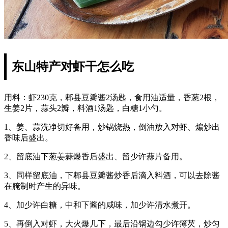
东山特产对虾干怎么吃
用料：虾230克，郫县豆瓣酱2汤匙，食用油适量，香葱2根，
生姜2片，蒜头2瓣，料酒1汤匙，白糖1小勺。
1、姜、蒜洗净切好备用，炒锅烧热，倒油放入对虾、煸炒出
香味后盛出。
2、留底油下葱姜蒜爆香后盛出、留少许蒜片备用。
3、同样留底油，下郫县豆瓣酱炒香后滴入料酒，可以去除酱
在腌制时产生的异味。
4、加少许白糖，中和下酱的咸味，加少许清水煮开。
5、再倒入对虾，大火爆几下，最后沿锅边勾少许簿芡，炒匀