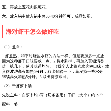
五、再放上五花肉跟葱花。
六、放入锅中放入锅中蒸30-40分钟即可，成品如图。
海对虾干怎么做好吃
（1）煮食：
1.虾煮熟，和平时烧盐水虾的方法一样。但是要加多一点盐，
因为这种虾干口味要咸一点。2.将水到掉，再加入莫顿清香
盐，掂几下，使其味道均匀。（我个人比较喜欢这种口味）放
入微波炉高火加热5分钟，取出翻转一下，蒸发掉一些水分，
继续高火加热5分钟。3.取出待凉即可。
（2）干虾萝卜汤
先说主料：白萝卜约3两（切条备用）干虾（大个）约15个
配料：姜