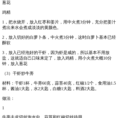
葱花
鸡精
1，把水烧开，放入红枣和姜片，用中火煮3分钟，充分把姜汁
煮出来水会煮成淡淡的黄颜色。
2，放入切好的白萝卜条，中火煮3分钟，这时白萝卜基本已经
酥软
3，放入已经泡好的干虾，因为虾是咸的，所以基本不用放
盐，这就适自己口味来定了，放入鸡精，用小火煮大概10分
钟，放入葱花
（3）干虾炒牛蒡
材料：干虾1杯，牛蒡60克，蒜苔40克，红椒1/2个，食用油1.5
杯，酱油1大匙，水2大匙，白糖1大匙，料酒2大匙。
做法：
1
牛蒡去皮切丝泡水中，蒜苔和红椒切丝待用。