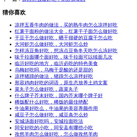
猜你喜欢
凉拌五香牛肉的做法，买的熟牛肉怎么凉拌好吃
红薯干面粉的做法大全，红薯干子面怎么做好吃
干豆干怎么做好吃，晒干很硬的豆腐干怎么吃
大河虾怎么做好吃，大河虾怎么炒
怎样冻豆角好吃，想冻点豆角冬天吃怎么冻好吃
味千拉面哪个面好吃，味千拉面可以续面几次
临沂好吃的地方，临沂必吃的特色美食
乌梅好吃吗，乌梅干是酸的还是甜的
凉拌猪蹄的做法，猪蹄怎么凉拌好吃
形容鸡肉好吃的词语，原生态放养土鸡文案
菜丸子怎么做好吃，蔬菜丸子
什么牌子芥末好吃，国内芥末哪个牌子好
稀饭配什么好吃，稀饭的最佳绝配
牛油果好吃么，牛油果的美容养颜作用
咸豆子怎么做好吃，咸豆条怎么炒
安城汤面好吃吗，安城拉面吃法
同安好吃的小吃，同安县有哪些小吃
孜然羊肉怎么做好吃，怎么做孜然羊肉