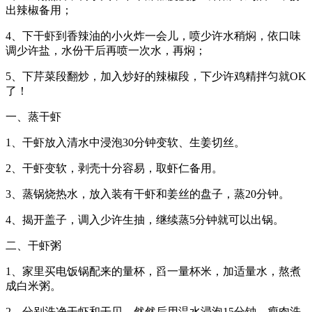
出辣椒备用；
4、下干虾到香辣油的小火炸一会儿，喷少许水稍焖，依口味
调少许盐，水份干后再喷一次水，再焖；
5、下芹菜段翻炒，加入炒好的辣椒段，下少许鸡精拌匀就OK
了！
一、蒸干虾
1、干虾放入清水中浸泡30分钟变软、生姜切丝。
2、干虾变软，剥壳十分容易，取虾仁备用。
3、蒸锅烧热水，放入装有干虾和姜丝的盘子，蒸20分钟。
4、揭开盖子，调入少许生抽，继续蒸5分钟就可以出锅。
二、干虾粥
1、家里买电饭锅配来的量杯，舀一量杯米，加适量水，熬煮
成白米粥。
2、分别洗净干虾和干贝，然然后用温水浸泡15分钟，瘦肉洗