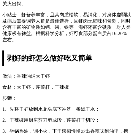
关火出锅。
小贴士：虾营养丰富，且其肉质松软，易消化，对身体虚弱以
及病后需要调养人群是最佳选择，且虾肉无腥味和骨刺，同时
含有丰富的矿物质如钙、磷、铁等，海虾还富含碘质，对人类
健康极有裨益。根据科学分析，虾可食部分蛋白质占16-20％
左右。
剥好的虾怎么做好吃又简单
做法：香辣油焖大干虾
食材：大干虾，芹菜杆，干辣椒
步骤：
1、先将干虾放到水龙头底下冲洗一番滤干水；
2、干辣椒用厨房剪刀剪成段，芹菜杆子切段；
3、坐锅热油，调小火，下干辣椒慢慢炒出香辣味到油里，捞