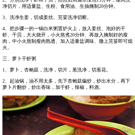
净切片，用适量盐、生粉、食用油、生抽腌制20分钟。
3、洗净生姜，切成姜丝。芫荽洗净切断。
4、把步骤一的一锅白米粥置炉火上，放入姜丝、泡好的干
虾、干贝，大火烧开，小火熬煮20分钟、再放入腌制好的瘦
肉，中小火熬制瘦肉熟透、加入适量盐调味、撒上芫荽即可熄
火。
三、萝卜干虾粥
1、萝卜，杏鲍菇，洗净，切片，葱洗净，切葱花。
2、起油锅，油不用太多，先下杏鲍菇煸炒，炒出水分，再下
萝卜片翻炒，炒出香味，加干虾，辣椒，料酒。