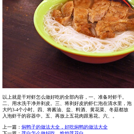
以上就是干对虾怎么做好吃的全部内容，一、准备对虾干。
二、用水洗干净并剥皮。三、将剥好皮的虾仁泡在清水里，泡
大约3-4个小时。四、将酱油、盐、料酒、黄花菜、冬菇都放
入泡虾干的容器中。五、再放上五花肉跟葱花。六、。
上一篇：
焖鸭子的做法大全，好吃焖鸭的做法大全
下一篇：
莲白怎么做好吃，炝炒莲花白