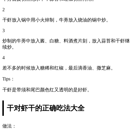
2
干虾放入锅中用小火焯制，牛蒡放入烧油的锅中炒。
3
炒制的牛蒡中放入酱、白糖、料酒煮片刻，放入蒜苔和干虾继
续炒。
4
差不多的时候放入糖稀和红椒，最后滴香油、撒芝麻。
Tips：
干虾是带须和尾巴颜色红又透明的是好虾。
干对虾干的正确吃法大全
做法：