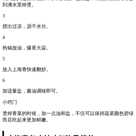
到沸水里焯烫。
3
捞出过凉，沥干水分。
4
热锅放油，爆香大蒜。
5
放入上海青快速翻炒。
6
加适量盐，酱油调味即可。
小窍门
烫焯青菜的时候，加一点油和盐，不仅可以保持蔬菜颜色碧绿
而且吃起来更加鲜嫩。