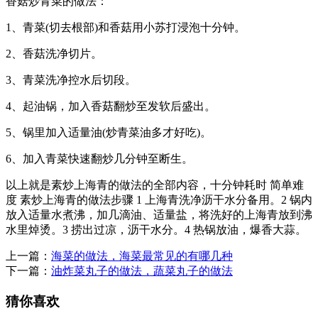
香菇炒青菜的做法：
1、青菜(切去根部)和香菇用小苏打浸泡十分钟。
2、香菇洗净切片。
3、青菜洗净控水后切段。
4、起油锅，加入香菇翻炒至发软后盛出。
5、锅里加入适量油(炒青菜油多才好吃)。
6、加入青菜快速翻炒几分钟至断生。
以上就是素炒上海青的做法的全部内容，十分钟耗时 简单难
度 素炒上海青的做法步骤 1 上海青洗净沥干水分备用。2 锅内
放入适量水煮沸，加几滴油、适量盐，将洗好的上海青放到沸
水里焯烫。3 捞出过凉，沥干水分。4 热锅放油，爆香大蒜。
上一篇：
海菜的做法，海菜最常见的有哪几种
下一篇：
油炸菜丸子的做法，蔬菜丸子的做法
猜你喜欢