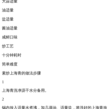
大蒜适量
油适量
盐适量
酱油适量
咸鲜口味
炒工艺
十分钟耗时
简单难度
素炒上海青的做法步骤
1
上海青洗净沥干水分备用。
2
锅内放入适量水煮沸，加几滴油、适量盐，将洗好的上海青放