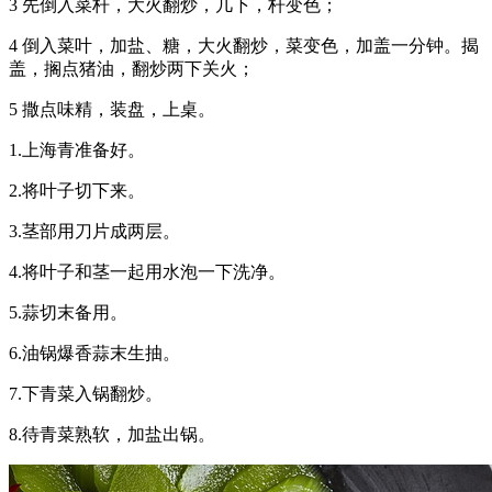
3 先倒入菜杆，大火翻炒，几下，杆变色；
4 倒入菜叶，加盐、糖，大火翻炒，菜变色，加盖一分钟。揭
盖，搁点猪油，翻炒两下关火；
5 撒点味精，装盘，上桌。
1.上海青准备好。
2.将叶子切下来。
3.茎部用刀片成两层。
4.将叶子和茎一起用水泡一下洗净。
5.蒜切末备用。
6.油锅爆香蒜末生抽。
7.下青菜入锅翻炒。
8.待青菜熟软，加盐出锅。