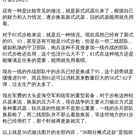
还有一种是比较常见的做法，就是新式武器出来了，根据自己
的财力和人力情况，逐步换装新式武器，旧的武器能用就先用
着。
对于81式步枪来说，就是后一种情况。现在虽然已经有了新式
的95、03，甚至还有可能是19式步枪，但是在一些二线部队，
诸如机场的守卫部队，炮兵这种不直接参加一线作战的部队，
81式步枪还在用，这个也没什么大不了，81式在这种地方还是
能够满足任务的需要，能用就先用着呗。
现在一线的作战部队中的步兵已经是换成了95，这个趋势就是
缓慢进行中。而且用81还可以消耗原来数量巨大的56式7.62子
弹，过去生产的太多了。
现在军费的大头是海空军和陆军的重型装备，对于步枪这种轻
兵器来说，换装的压力不大，现在战争的主要火力输出方式是
各种重武器，轻兵器的性能并不是那么重要，一线的步兵部队
换新枪了，而二线部队并不那么着急换装，等这些地方的81步
枪已经用烂了，那个时候再更新就完了。
以上就是36式做法图片的全部内容，“36期分摊式还款”是指前