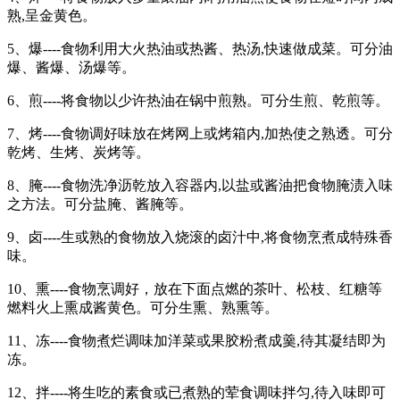
熟,呈金黄色。
5、爆----食物利用大火热油或热酱、热汤,快速做成菜。可分油
爆、酱爆、汤爆等。
6、煎----将食物以少许热油在锅中煎熟。可分生煎、乾煎等。
7、烤----食物调好味放在烤网上或烤箱内,加热使之熟透。可分
乾烤、生烤、炭烤等。
8、腌----食物洗净沥乾放入容器内,以盐或酱油把食物腌渍入味
之方法。可分盐腌、酱腌等。
9、卤----生或熟的食物放入烧滚的卤汁中,将食物烹煮成特殊香
味。
10、熏----食物烹调好，放在下面点燃的茶叶、松枝、红糖等
燃料火上熏成酱黄色。可分生熏、熟熏等。
11、冻----食物煮烂调味加洋菜或果胶粉煮成羹,待其凝结即为
冻。
12、拌----将生吃的素食或已煮熟的荤食调味拌匀,待入味即可