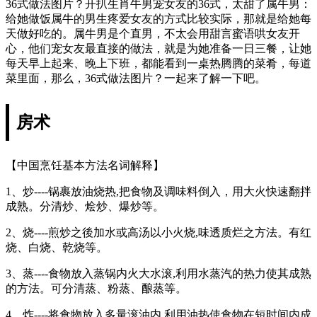
36式做法图片？开扒生肖牛男宠女友的36式，太甜了属牛男：
给她做饭属牛的男生疼爱女友的方式比较实际，那就是给她每
天做好吃的。属牛男是个直男，不太会用甜言蜜语哄女友开
心，他们宠女友最直接的做法，就是为她准备一日三餐，让她
每天早上起来、晚上下班，都能看到一桌热腾腾的菜肴，每道
菜里面，那么，36式做法图片？一起来了解一下吧。
房术
【中国烹饪基本方法名词解释】
1、炒----锅裹放油烧热,把食物及调味料倒入，用大火快速翻拌
成熟。分清炒、烩炒、爆炒等。
2、烧----煎炒之後加水或高汤以小火烧,味透质烂之方法。有红
烧、白烧、乾烧等。
3、蒸----食物放入蒸锅内火大水滚,利用水蒸汽的热力使其成熟
的方法。可分清蒸、粉蒸、酿蒸等。
4、炸----将食物放入多量滚油内,利用油热使食物在短时间内成