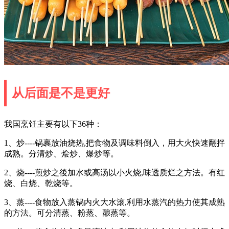
从后面是不是更好
我国烹饪主要有以下36种：
1、炒----锅裹放油烧热,把食物及调味料倒入，用大火快速翻拌
成熟。分清炒、烩炒、爆炒等。
2、烧----煎炒之後加水或高汤以小火烧,味透质烂之方法。有红
烧、白烧、乾烧等。
3、蒸----食物放入蒸锅内火大水滚,利用水蒸汽的热力使其成熟
的方法。可分清蒸、粉蒸、酿蒸等。