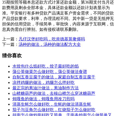
35期按照等额本息还款方式计算还款金额，第36期支付当月还
款费用及剩余全部本金，具体还款金额以还款计划表显示为
准。平安银行有多种贷款产品满足客户资金需求，不同的贷款
产品贷款要求，利率，办理流程不同。其中新一贷是无抵押无
担保的信用贷款，手续简单，审批快，内容来源于互联网，信
息真伪需自行辨别。如有侵权请联系删除。
上一篇：
凡仔汉堡好吃吗，吃肯德基算奢侈吗
下一篇：
汤种的做法，汤种的做法配方大全
猜你喜欢
水饺包什么馅好吃，饺子最好吃的馅
蒲公英做菜怎么做好吃，蒲公英做法食谱
自制五香豆腐干的做法，家庭自制五香豆腐干
凉拌鸡腿的做法，鸡腿怎么拌好吃
最正宗的葱油汁做法，葱油制作方法
山楂糖葫芦的做法，去核山楂怎么穿冰糖葫芦
炖嘎鱼的做法，炖嘎鱼用改刀煎吗
清蒸生蚝怎么做好吃，生蚝的做法清蒸生蚝
茄子与豆角怎么做好吃，红烧茄子怎么做好吃
挂面怎么做炒面好吃又简单，干面条炒面怎么做简单又