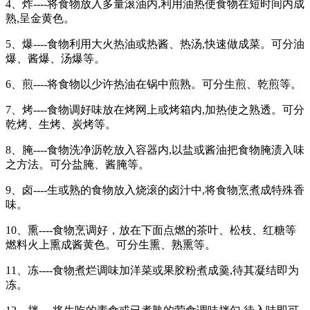
4、炸----将食物放入多量滚油内,利用油热使食物在短时间内成
熟,呈金黄色。
5、爆----食物利用大火热油或热酱、热汤,快速做成菜。可分油
爆、酱爆、汤爆等。
6、煎----将食物以少许热油在锅中煎熟。可分生煎、乾煎等。
7、烤----食物调好味放在烤网上或烤箱内,加热使之熟透。可分
乾烤、生烤、炭烤等。
8、腌----食物洗净沥乾放入容器内,以盐或酱油把食物腌渍入味
之方法。可分盐腌、酱腌等。
9、卤----生或熟的食物放入烧滚的卤汁中,将食物烹煮成特殊香
味。
10、熏----食物烹调好，放在下面点燃的茶叶、松枝、红糖等
燃料火上熏成酱黄色。可分生熏、熟熏等。
11、冻----食物煮烂调味加洋菜或果胶粉煮成羹,待其凝结即为
冻。