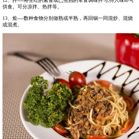
12、拌----将生吃的素食或已煮熟的荤食调味拌匀,待入味即可
供食。可分凉拌、热拌等。
13、烩----数种食物分别做熟或半熟，再回锅一同混炒、混烧
或混煮。