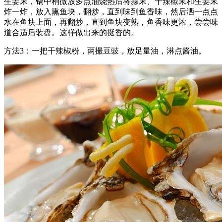
生姜末，锅中稍微放多点油烧热后将蒜末、干辣椒末和生姜末
炸一炸，放入熏鱼块，翻炒，直到味到鱼香味，然后洒一点点
水在鱼块上面，再翻炒，直到鱼块变熟，鱼香味更浓，尝尝味
道合适后装盘。这样做出来的挺香的。
方法3：一把干辣椒粉，两撮豆豉，放足量油，淋点酱油。