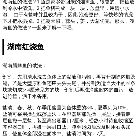
湖南鱼的做法？1.鱼是家乡带回来的烟熏鱼，很香的。把鱼放
到冷水中清洗。2.把鱼切割成一块一块，放盘里，用清小水
泡。 由于有盐味并且较为干，因此 泡会更好。等快炒的情况
下才把水扔掉。3.把朝天椒，蒜头，姜，大葱切完。那么，湖
南鱼的做法？一起来了解一下吧。
湖南红烧鱼
湖南腊鲫鱼的做法：
剖割。先用清水洗去鱼体上的黏液和污物，再背开剔除内脏及
鳃。若是大型原料鱼还应去头去尾，并分割为适当大小的长条
块或切成3~4厘米见方的块。剖割后再洗净腹腔内的血污，放
进竹筐，沥干水备用。
盐渍。春、秋、冬季用盐量为鱼体重的8%，夏季则为10%。
盐渍可采用撒盐或擦盐法，在容器底部先撒一层盐，接着装一
层鱼撒一层盐，装至高出容器口2厘米，经数小时待鱼收缩至
齐容器口时，再撒一层封口盐。腌至起卤后应及时用石头加
压，使鱼体全部浸在卤水中。盐渍时间为5~7天。