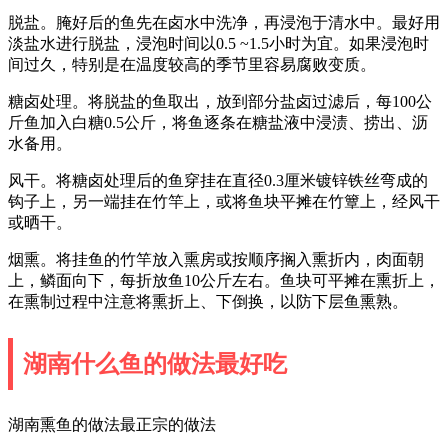
脱盐。腌好后的鱼先在卤水中洗净，再浸泡于清水中。最好用
淡盐水进行脱盐，浸泡时间以0.5 ~1.5小时为宜。如果浸泡时
间过久，特别是在温度较高的季节里容易腐败变质。
糖卤处理。将脱盐的鱼取出，放到部分盐卤过滤后，每100公
斤鱼加入白糖0.5公斤，将鱼逐条在糖盐液中浸渍、捞出、沥
水备用。
风干。将糖卤处理后的鱼穿挂在直径0.3厘米镀锌铁丝弯成的
钩子上，另一端挂在竹竿上，或将鱼块平摊在竹簟上，经风干
或晒干。
烟熏。将挂鱼的竹竿放入熏房或按顺序搁入熏折内，肉面朝
上，鳞面向下，每折放鱼10公斤左右。鱼块可平摊在熏折上，
在熏制过程中注意将熏折上、下倒换，以防下层鱼熏熟。
湖南什么鱼的做法最好吃
湖南熏鱼的做法最正宗的做法