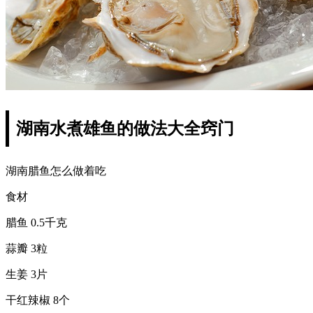
湖南水煮雄鱼的做法大全窍门
湖南腊鱼怎么做着吃
食材
腊鱼 0.5千克
蒜瓣 3粒
生姜 3片
干红辣椒 8个