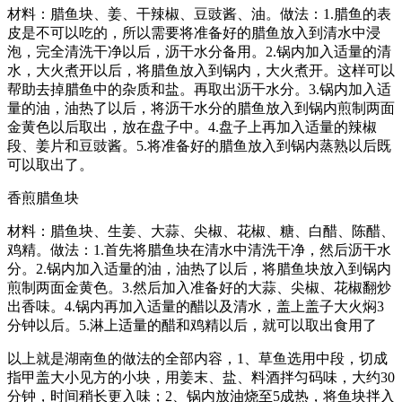
材料：腊鱼块、姜、干辣椒、豆豉酱、油。做法：1.腊鱼的表
皮是不可以吃的，所以需要将准备好的腊鱼放入到清水中浸
泡，完全清洗干净以后，沥干水分备用。2.锅内加入适量的清
水，大火煮开以后，将腊鱼放入到锅内，大火煮开。这样可以
帮助去掉腊鱼中的杂质和盐。再取出沥干水分。3.锅内加入适
量的油，油热了以后，将沥干水分的腊鱼放入到锅内煎制两面
金黄色以后取出，放在盘子中。4.盘子上再加入适量的辣椒
段、姜片和豆豉酱。5.将准备好的腊鱼放入到锅内蒸熟以后既
可以取出了。
香煎腊鱼块
材料：腊鱼块、生姜、大蒜、尖椒、花椒、糖、白醋、陈醋、
鸡精。做法：1.首先将腊鱼块在清水中清洗干净，然后沥干水
分。2.锅内加入适量的油，油热了以后，将腊鱼块放入到锅内
煎制两面金黄色。3.然后加入准备好的大蒜、尖椒、花椒翻炒
出香味。4.锅内再加入适量的醋以及清水，盖上盖子大火焖3
分钟以后。5.淋上适量的醋和鸡精以后，就可以取出食用了
以上就是湖南鱼的做法的全部内容，1、草鱼选用中段，切成
指甲盖大小见方的小块，用姜末、盐、料酒拌匀码味，大约30
分钟，时间稍长更入味；2、锅内放油烧至5成热，将鱼块拌入