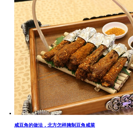
咸豆角的做法，北方怎样腌制豆角咸菜