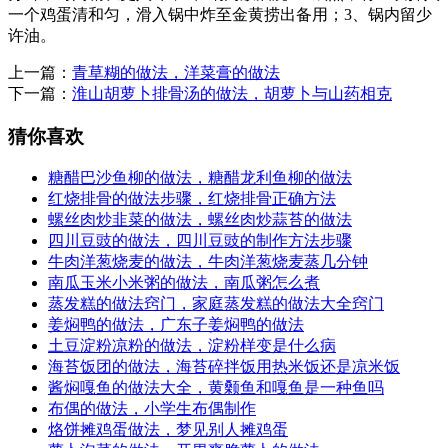
一个鸡蛋清和匀，滑入锅中炸至金黄捞出备用；3、锅内留少
许油。
上一篇：
青草糊的做法，洋菜膏的做法
下一篇：
淮山胡萝卜排骨汤的做法，胡萝卜与山药相克
猜你喜欢
糖醋巴沙鱼柳的做法，糖醋龙利鱼柳的做法
红烧排骨的做法步骤，红烧排骨正确方法
螺丝肉炒韭菜的做法，螺丝肉炒蒜苔的做法
四川豆豉的做法，四川豆豉的制作方法步骤
牛肉洋葱烧麦的做法，牛肉洋葱烧麦蒸几分钟
南瓜玉米小米粥的做法，南瓜粥怎么煮
蒸发糕的做法窍门，家庭蒸发糕的做法大全窍门
姜焖鸭的做法，广东子姜焖鸭的做法
土豆淀粉凉粉的做法，淀粉样变是什么病
海苔饭团的做法，海苔碎拌饭用热米饭还是凉米饭
酱焖嘎鱼的做法大全，黄颡鱼和嘎鱼是一种鱼吗
布偶的做法，小学生布偶制作
烙饼摊鸡蛋做法，梦见别人摊鸡蛋