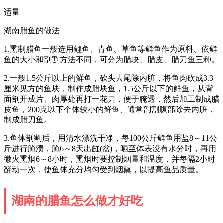
适量
湖南腊鱼的做法
1.熏制腊鱼一般选用鲤鱼、青鱼、草鱼等鲜鱼作为原料、依鲜
鱼的大小和剖割方法不同，可分为腊块、腊皮、腊刀鱼三种。
2.一般1.5公斤以上的鲜鱼，砍头去尾除内脏，将鱼肉砍成3.3
厘米见方的鱼块，制作成腊块鱼，1.5公斤以下的鲜鱼，从背
面剖开成片、肉厚处再打一花刀，便于腌透，然后加工制成腊
皮鱼，200克以下个体较小的鲜鱼、通常剖割腹部除去内脏，
制成腊刀鱼。
3.鱼体剖割后，用清水漂洗干净，每100公斤鲜鱼用盐8～11公
斤进行腌渍，腌6～8天出缸(盆)，晒至体表没有水分时，再用
微火熏烟6～8小时，熏烟时要控制烟量和温度，并每隔2小时
翻动一次，使鱼体充分均匀受到烟熏，以提高鱼品质量。
湖南的腊鱼怎么做才好吃