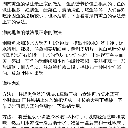
湖南熏鱼的做法最正宗的做法，鱼的营养价值是很高的，鱼的
做法很多，红烧鱼，酸菜鱼，清汤炖鱼，烤鱼等等，人们喜欢
吃原因鱼的脂肪较少，也不油腻，下面看看湖南熏鱼的做法最
正宗的做法。
湖南熏鱼的做法最正宗的做法1
烟熏鱼块加冷水入锅煮开1分钟后，捞出用冷水冲洗干净，沥
水待用。辣椒、洋葱和姜切细丝，蒜剥皮切片，葱白葱叶分别
切3厘米左右长段，干水的鱼块拍少许生粉，下油锅煎至两面
黄，盛出。煎鱼的锅继续加少许油爆炒辣椒、姜丝和蒜片，加
盐煸软，倒入鱼块、洋葱丝和葱白段，拌炒几十秒淋少许酱
油、放葱叶即可出锅。
详细内容
方法1：将烟熏鱼洗净切块加豆豉干椒与食油再放奌水蒸蒸一
小时拿出,再将铁锅上火放油把切成一寸长的大祘下锅炒一下
放奌盐再倒入蒸的鱼翻炒一下出锅食用.
方法2：将熏鱼切小块放冷水泡1-2小时，可以减轻烟熏味和咸
味，然后用水冲洗干净后沥干水，准备一些蒜末和干辣椒末，