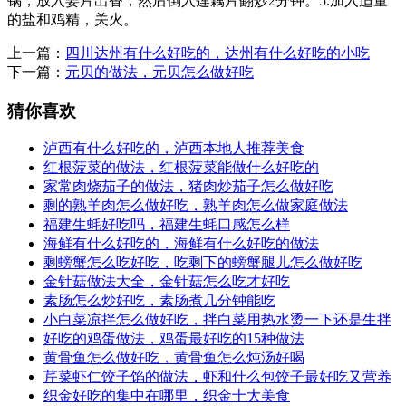
锅，放入姜片出香，然后倒入莲藕片翻炒2分钟。5.加入适量
的盐和鸡精，关火。
上一篇：
四川达州有什么好吃的，达州有什么好吃的小吃
下一篇：
元贝的做法，元贝怎么做好吃
猜你喜欢
泸西有什么好吃的，泸西本地人推荐美食
红根菠菜的做法，红根菠菜能做什么好吃的
家常肉烧茄子的做法，猪肉炒茄子怎么做好吃
剩的熟羊肉怎么做好吃，熟羊肉怎么做家庭做法
福建生蚝好吃吗，福建生蚝口感怎么样
海鲜有什么好吃的，海鲜有什么好吃的做法
剩螃蟹怎么吃好吃，吃剩下的螃蟹腿儿怎么做好吃
金针菇做法大全，金针菇怎么吃才好吃
素肠怎么炒好吃，素肠煮几分钟能吃
小白菜凉拌怎么做好吃，拌白菜用热水烫一下还是生拌
好吃的鸡蛋做法，鸡蛋最好吃的15种做法
黄骨鱼怎么做好吃，黄骨鱼怎么炖汤好喝
芹菜虾仁饺子馅的做法，虾和什么包饺子最好吃又营养
织金好吃的集中在哪里，织金十大美食