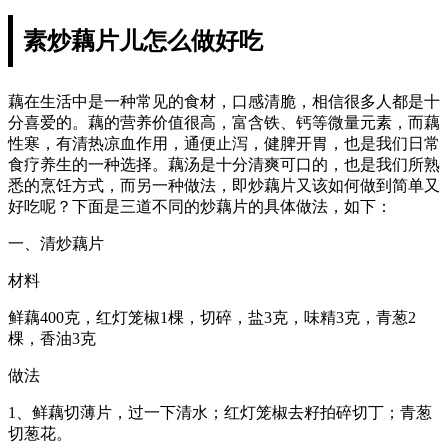
素炒藕片儿怎么做好吃
藕在生活中是一种常见的食材，口感清脆，相信很多人都是十
分喜爱的。藕的营养价值很高，富含铁、钙等微量元素，而藕
性寒，有清热凉血作用，通便止泻，健脾开胃，也是我们日常
食疗养生的一种选择。藕汤是十分清爽可口的，也是我们所熟
悉的烹饪方式，而另一种做法，即炒藕片又该如何做到简单又
好吃呢？下面是三道不同的炒藕片的具体做法，如下：
一、清炒藕片
材料
鲜藕400克，红灯笼椒1棵，切碎，盐3克，味精3克，青葱2
棵，香油3克
做法
1、鲜藕切薄片，过一下清水；红灯笼椒去籽拍碎切丁；青葱
切葱花。