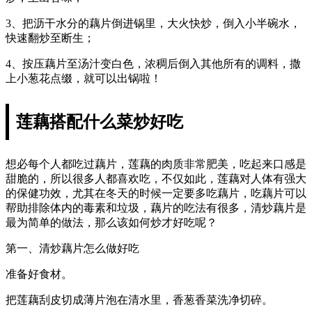
3、把沥干水分的藕片倒进锅里，大火快炒，倒入小半碗水，
快速翻炒至断生；
4、按压藕片至汤汁变白色，浓稠后倒入其他所有的调料，撒
上小葱花点缀，就可以出锅啦！
莲藕搭配什么菜炒好吃
想必每个人都吃过藕片，莲藕的肉质非常肥美，吃起来口感是
甜脆的，所以很多人都喜欢吃，不仅如此，莲藕对人体有强大
的保健功效，尤其在冬天的时候一定要多吃藕片，吃藕片可以
帮助排除体内的毒素和垃圾，藕片的吃法有很多，清炒藕片是
最为简单的做法，那么该如何炒才好吃呢？
第一、清炒藕片怎么做好吃
准备好食材。
把莲藕刮皮切成薄片泡在清水里，香葱香菜洗净切碎。