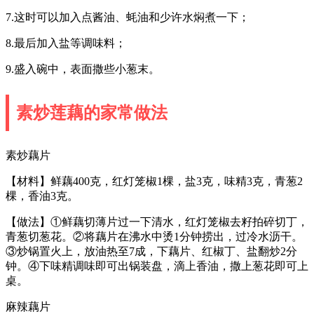
7.这时可以加入点酱油、蚝油和少许水焖煮一下；
8.最后加入盐等调味料；
9.盛入碗中，表面撒些小葱末。
素炒莲藕的家常做法
素炒藕片
【材料】鲜藕400克，红灯笼椒1棵，盐3克，味精3克，青葱2
棵，香油3克。
【做法】①鲜藕切薄片过一下清水，红灯笼椒去籽拍碎切丁，
青葱切葱花。②将藕片在沸水中烫1分钟捞出，过冷水沥干。
③炒锅置火上，放油热至7成，下藕片、红椒丁、盐翻炒2分
钟。④下味精调味即可出锅装盘，滴上香油，撒上葱花即可上
桌。
麻辣藕片