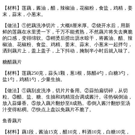
【材料】莲藕，酱油，醋，辣椒油，花椒粉，食盐，鸡精，姜
末，蒜末，小葱末。
【做法】①把藕洗净切片，大概8厘米厚。②烧开水后，用新
鲜的莲藕在水里烫一下，千万不能煮熟，不然藕片将失去爽脆
的口感，变得绵软。③稍烫后捞出沥水晾干，将酱油、醋、辣
椒油、花椒粉、食盐、鸡精、姜末、蒜末、小葱末一起拌匀，
洒到藕片上，盖上盖子，上下抖动，腌制半小时后就入味了。
糖醋藕片
【材料】莲藕250克，蒜头1颗，葱1根，陈醋4勺，白糖3勺，
盐1勺，鸡精1勺，少量生抽。
【做法】①藕刮皮洗净，切片片备用。②蒜拍扁切碎，从切
粒。③醋、盐、糖、生抽和鸡精混合调成酱汁。④热锅倒油，
放入蒜爆香。⑤放入藕片翻炒至8成熟。⑥倒入酱汁翻炒至汤
汁变得粘稠。⑦快点上盘以免藕片不脆了。
鱼香藕片
【材料】藕1段，酱油15克，醋10克，料酒10克，白糖10克，