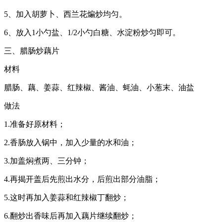
5、加入胡萝卜、西兰花煸炒均匀。
6、放入1小勺盐、1/2小勺白糖、水淀粉炒匀即可。
三、腊肠炒藕片
材料
腊肠、藕、姜蒜、红辣椒、酱油、蚝油、小葱末、油盐
做法
1.准备好原材料；
2.香肠放入锅中，加入少量的水和油；
3.加盖焖煮两、三分钟；
4.再揭开盖后先煎出水分，后煎出部分油脂；
5.这时再加入姜蒜和红辣椒丁翻炒；
6.翻炒出香味后再加入藕片继续翻炒；