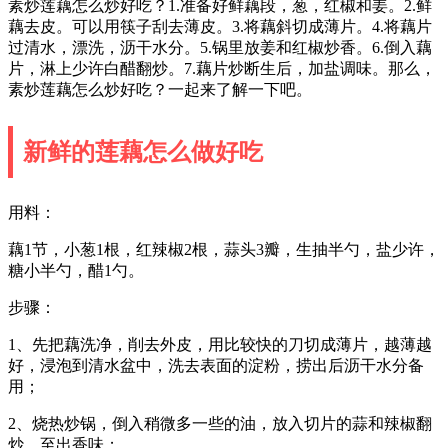
素炒莲藕怎么炒好吃？1.准备好鲜藕段，葱，红椒和姜。2.鲜
藕去皮。可以用筷子刮去薄皮。3.将藕斜切成薄片。4.将藕片
过清水，漂洗，沥干水分。5.锅里放姜和红椒炒香。6.倒入藕
片，淋上少许白醋翻炒。7.藕片炒断生后，加盐调味。那么，
素炒莲藕怎么炒好吃？一起来了解一下吧。
新鲜的莲藕怎么做好吃
用料：
藕1节，小葱1根，红辣椒2根，蒜头3瓣，生抽半勺，盐少许，
糖小半勺，醋1勺。
步骤：
1、先把藕洗净，削去外皮，用比较快的刀切成薄片，越薄越
好，浸泡到清水盆中，洗去表面的淀粉，捞出后沥干水分备
用；
2、烧热炒锅，倒入稍微多一些的油，放入切片的蒜和辣椒翻
炒，至出香味；