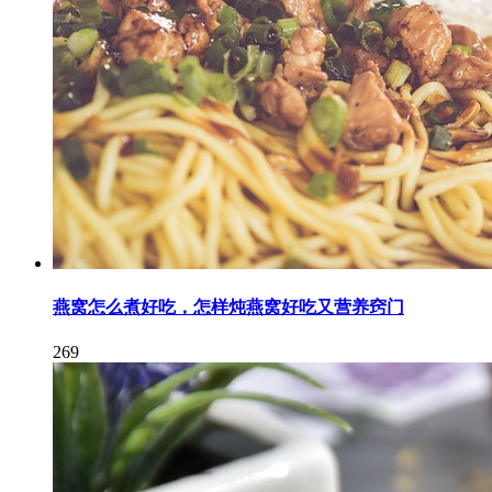
燕窝怎么煮好吃，怎样炖燕窝好吃又营养窍门
269