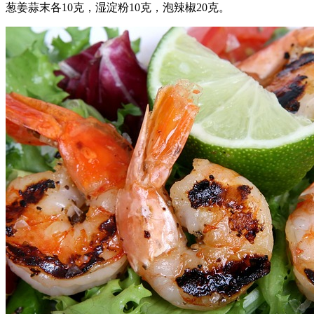
葱姜蒜末各10克，湿淀粉10克，泡辣椒20克。