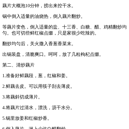
藕片大概泡10分钟，捞出来控干水。
锅中倒入适量的油烧热，倒入藕片翻炒。
等藕片变色，倒入适量的盐、十三香、白糖、醋、鸡精翻炒均
匀。也可切些鲜红椒点缀，只是家很少吃辣的。
翻炒均匀后，关火撒入香葱香菜末。
出锅装盘，清脆爽口。呵呵，放了几粒枸杞点缀。
第二、清炒藕片
1.准备好鲜藕段，葱，红椒和姜。
2.鲜藕去皮。可以用筷子刮去薄皮。
3.将藕斜切成薄片。
4.将藕片过清水，漂洗，沥干水分。
5.锅里放姜和红椒炒香。
6.倒入藕片，淋上少许白醋翻炒。