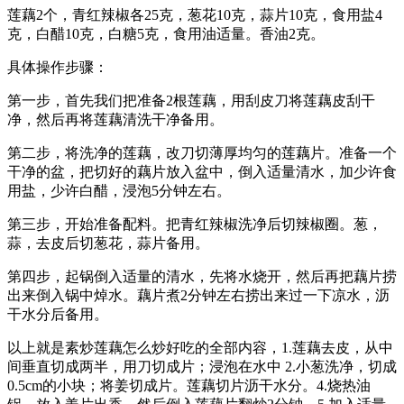
莲藕2个，青红辣椒各25克，葱花10克，蒜片10克，食用盐4
克，白醋10克，白糖5克，食用油适量。香油2克。
具体操作步骤：
第一步，首先我们把准备2根莲藕，用刮皮刀将莲藕皮刮干
净，然后再将莲藕清洗干净备用。
第二步，将洗净的莲藕，改刀切薄厚均匀的莲藕片。准备一个
干净的盆，把切好的藕片放入盆中，倒入适量清水，加少许食
用盐，少许白醋，浸泡5分钟左右。
第三步，开始准备配料。把青红辣椒洗净后切辣椒圈。葱，
蒜，去皮后切葱花，蒜片备用。
第四步，起锅倒入适量的清水，先将水烧开，然后再把藕片捞
出来倒入锅中焯水。藕片煮2分钟左右捞出来过一下凉水，沥
干水分后备用。
以上就是素炒莲藕怎么炒好吃的全部内容，1.莲藕去皮，从中
间垂直切成两半，用刀切成片；浸泡在水中 2.小葱洗净，切成
0.5cm的小块；将姜切成片。莲藕切片沥干水分。4.烧热油