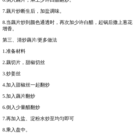
7.藕片炒断生后，加盐调味。
8.当藕片炒到颜色通透时，再次加少许白醋，起锅后撒上葱花
增香。
第三、清炒藕片/更多做法
1.准备材料
2.藕切片，甜椒切丝
3.炒姜丝
4.加入甜椒丝一起翻炒
5.加入藕片翻炒
6.倒入少量醋翻炒
7.再加入盐、淀粉水炒至均匀即可
8.乘入盘中。