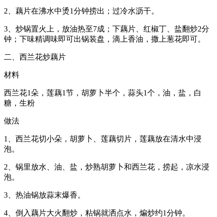
2、藕片在沸水中烫1分钟捞出；过冷水沥干。
3、炒锅置火上，放油热至7成；下藕片、红椒丁、盐翻炒2分
钟；下味精调味即可出锅装盘，滴上香油，撒上葱花即可。
二、西兰花炒藕片
材料
西兰花1朵，莲藕1节，胡萝卜半个，蒜头1个，油，盐，白
糖，生粉
做法
1、西兰花切小朵，胡萝卜、莲藕切片，莲藕放在清水中浸
泡。
2、锅里放水、油、盐，炒熟胡萝卜和西兰花，捞起，凉水浸
泡。
3、热油锅放蒜末爆香。
4、倒入藕片大火翻炒，粘锅就洒点水，煸炒约1分钟。