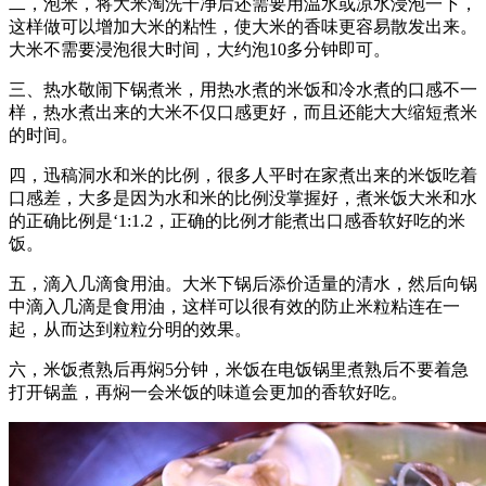
二，泡米，将大米淘洗干净后还需要用温水或凉水浸泡一下，
这样做可以增加大米的粘性，使大米的香味更容易散发出来。
大米不需要浸泡很大时间，大约泡10多分钟即可。
三、热水敬闹下锅煮米，用热水煮的米饭和冷水煮的口感不一
样，热水煮出来的大米不仅口感更好，而且还能大大缩短煮米
的时间。
四，迅稿洞水和米的比例，很多人平时在家煮出来的米饭吃着
口感差，大多是因为水和米的比例没掌握好，煮米饭大米和水
的正确比例是‘1:1.2，正确的比例才能煮出口感香软好吃的米
饭。
五，滴入几滴食用油。大米下锅后添价适量的清水，然后向锅
中滴入几滴是食用油，这样可以很有效的防止米粒粘连在一
起，从而达到粒粒分明的效果。
六，米饭煮熟后再焖5分钟，米饭在电饭锅里煮熟后不要着急
打开锅盖，再焖一会米饭的味道会更加的香软好吃。