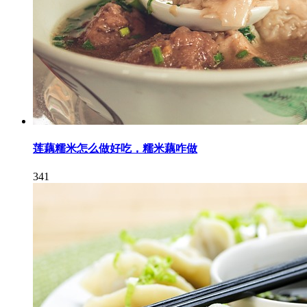
莲藕糯米怎么做好吃，糯米藕咋做
341