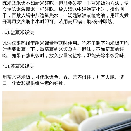
陈米蒸米饭不如新米好吃，但只要改变一下蒸米饭的方法，便
会使陈米象新米一样好吃。放入清水中浸泡两小时，捞出沥
干，再放入锅中加适量热水，一汤匙猪油或植物油，用旺火煮
开再用文火焖半小时即可。若用高压锅，焖8分钟即熟。
3.加盐蒸米饭法
此法仅限码碰于剩米饭量重蒸时使用。吃不了剩下的米饭再吃
时需要重蒸一下，重新蒸的米饭总有一股味，不如新蒸的好
吃。如果在蒸剩饭时，放入少量食盐水，即能去除米饭异味。
4.加茶蒸米饭法
用茶水蒸米饭，可使米饭色、香、营养俱佳，并有去腻、洁
口、化食和提供维生素的好处。