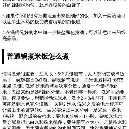
好的饭翻搅均匀，就是香喷喷的白饭了。
3.如果你不能很有把握地煮出熟度刚好的饭，加入一两滴酒可
以让半生不熟的饭变成香喷喷的白饭喔！
4.在洗瞎兄好的米中加一小搓盐和色拉油，可以让煮出来的饭
亮晶晶。
普通锅煮米饭怎么煮
懂得煮米很重要，注意以下5个关键细节，人人都能变成煮饭
高手，碗碗都香Q好嚼、越吃越有滋味。把米饭煮得好吃有5
重点 关键1 洗米 洗米前就要决定分量，通常一个量杯米的
米，煮出来约是2碗饭的分量。不管洗哪一种米，洗米手劲要
轻、速度要快，稍稍搅动洗米水，洗个2～3趟即可，不用也不
可能洗到水色完全澄澈。 关键2 泡水 洗米之后的泡水程序可
让煮出来的饭更软Q，白米要浸15～30分钟，糙米或「糙米
+杂粮」混合成的杂粮米，要泡40分钟～1小时。杂粮米泡水
后会膨胀得比白米和糙米都多，要注意容器大小。若是糙米和
白米混煮，因为两者所需的泡水时间不同，建议将两种米分开