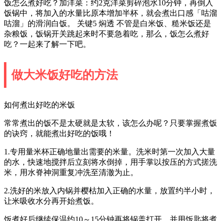
饭怎么煮好吃？加洋菜：约2克洋菜剪碎泡水10分钟，再倒入
饭锅中，将加入的水量比原本增加半杯，就会煮出口感「咕溜
咕溜」的滑润白饭。 关键5 焖透 不管是白米饭、糙米饭还是
杂粮饭，饭锅开关跳起来时不要急着吃，那么，饭怎么煮好
吃？一起来了解一下吧。
做大米饭好吃的方法
如何煮出好吃的米饭
常常煮出的饭不是太硬就是太软，该怎么办呢？只要掌握煮饭
的诀窍，就能煮出好吃的饭哦！
1.专用量米杯正确地量出需要的米量。洗米时第一次加入大量
的水，快速地搅拌后立刻将水倒掉，用手掌以按压的方式搓洗
米，用水脊神洞重复冲洗至清澈为止。
2.洗好的米放入内锅并樱枯加入正确的水量，放置约半小时，
让米吸收水分再开始煮饭。
饭煮好后继续保温约10～15分钟再将锅盖打开，并用饭匙将煮