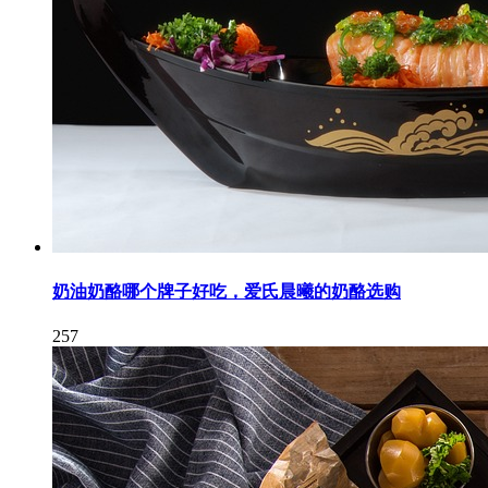
奶油奶酪哪个牌子好吃，爱氏晨曦的奶酪选购
257