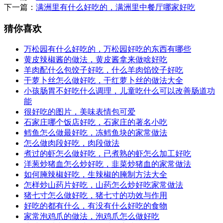
下一篇：
满洲里有什么好吃的，满洲里中餐厅哪家好吃
猜你喜欢
万松园有什么好吃的，万松园好吃的东西有哪些
黄皮辣椒酱的做法，黄皮酱拿来做啥好吃
羊肉配什么包饺子好吃，什么羊肉馅饺子好吃
干萝卜丝怎么做好吃，干红萝卜丝的做法大全
小孩肠胃不好吃什么调理，儿童吃什么可以改善肠道功
能
很好吃的图片，美味表情包可爱
石家庄哪个饭店好吃，石家庄的著名小吃
鳕鱼怎么做最好吃，冻鳕鱼块的家常做法
怎么做肉段好吃，肉段做法
煮过的虾怎么做好吃，已煮熟的虾怎么加工好吃
洋葱炒猪血怎么炒好吃，韭菜炒猪血的家常做法
如何腌辣椒好吃，生辣椒的腌制方法大全
怎样炒山药片好吃，山药怎么炒好吃家常做法
猪七寸怎么做好吃，猪七寸的功效与作用
好吃的都有什么，有没有什么好吃的食物
家常泡鸡爪的做法，泡鸡爪怎么做好吃