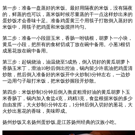
第一步：准备一盘蒸好的米饭。最好用隔夜的米饭，没有隔夜
的，鲜蒸的也可以，蒸米饭时候尽量蒸的干一点这样炒出来的
蛋炒饭才会香味十足。准备鸡蛋黄三个用筷子打散倒入蒸好的
米饭中，用筷子把鸡蛋和米饭搅拌均匀。
第二步：准备一小段甜玉米，香肠一咐镇根，胡萝卜一小块，
黄瓜一小段，把所有的食材切成丁放在碗中备用。小葱3根切
成葱花放在碗中备用。
第三步：起锅烧油，油温烧至5成热，倒入切好的黄瓜胡萝卜
香肠玉米丁，滑油10秒后倒出控油，锅内留少许底油把鸡蛋清
炒散，然后倒入准备好的米饭开中火炒制3分钟左右，一边炒
一边用勺子敲打米饭，把米饭炒握段开炒散。
第四步：米饭炒制3分钟后倒入衡皮粗滑好油的黄瓜胡萝卜玉
米香肠丁，锅内加入食盐4克，鸡精3克，食盐根据米饭的多少
自由发挥，大火炒制1分钟左右，1分钟后倒入切好的葱花，大
火炒出葱花的香味，美味即成。
扬州炒饭又名扬州蛋炒饭,是江苏扬州经典的汉族小吃。