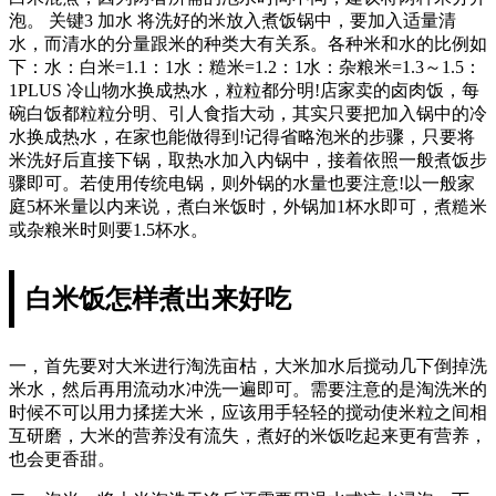
泡。 关键3 加水 将洗好的米放入煮饭锅中，要加入适量清
水，而清水的分量跟米的种类大有关系。各种米和水的比例如
下：水：白米=1.1：1水：糙米=1.2：1水：杂粮米=1.3～1.5：
1PLUS 冷山物水换成热水，粒粒都分明!店家卖的卤肉饭，每
碗白饭都粒粒分明、引人食指大动，其实只要把加入锅中的冷
水换成热水，在家也能做得到!记得省略泡米的步骤，只要将
米洗好后直接下锅，取热水加入内锅中，接着依照一般煮饭步
骤即可。若使用传统电锅，则外锅的水量也要注意!以一般家
庭5杯米量以内来说，煮白米饭时，外锅加1杯水即可，煮糙米
或杂粮米时则要1.5杯水。
白米饭怎样煮出来好吃
一，首先要对大米进行淘洗亩枯，大米加水后搅动几下倒掉洗
米水，然后再用流动水冲洗一遍即可。需要注意的是淘洗米的
时候不可以用力揉搓大米，应该用手轻轻的搅动使米粒之间相
互研磨，大米的营养没有流失，煮好的米饭吃起来更有营养，
也会更香甜。