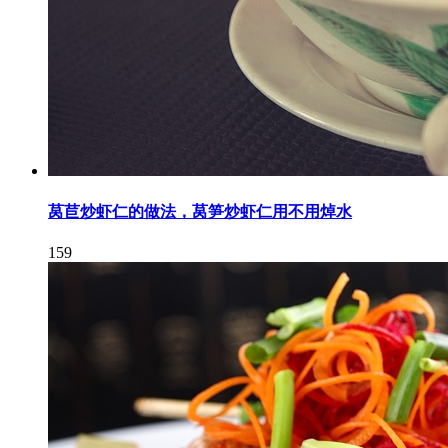
莴苣炒虾仁的做法，莴笋炒虾仁用不用焯水
159