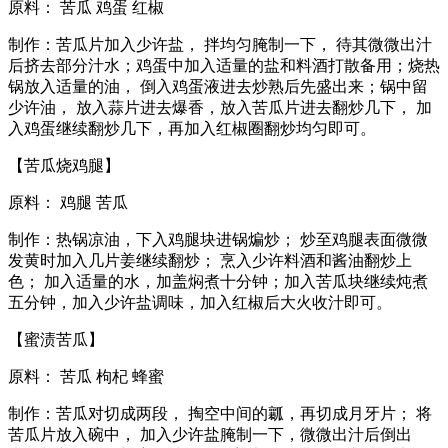
原料： 苦瓜 鸡蛋 红椒
制作：苦瓜片加入少许盐， 拌均匀腌制一下， 待其微微出汁
后挤去部分汁水；鸡蛋中加入适量的盐和料酒打散备用；烧热
锅放入适量的油， 倒入鸡蛋液进去炒熟后先盛出来；锅中留
少许油， 放入蒜片进去爆香，放入苦瓜片进去翻炒几下， 加
入鸡蛋继续翻炒几下，再加入红椒圈翻炒均匀即可。
【苦瓜烧鸡腿】
原料： 鸡腿 苦瓜
制作：热锅凉油，下入鸡腿块进锅煸炒； 炒至鸡腿表面微微
发黄时加入几片姜继续翻炒； 烹入少许料酒和酱油翻炒上
色； 加入适量的水，加盖焖煮十分钟；加入苦瓜块继续炖煮
五分钟，加入少许盐调味，加入红椒后大火收汁即可。
【蜜渍苦瓜】
原料： 苦瓜 枸杞 蜂蜜
制作：苦瓜对切成两段， 掏空中间的瓤，再切成月牙片； 将
苦瓜片放入碗中， 加入少许盐腌制一下，微微出汁后倒出