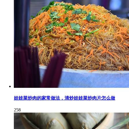
娃娃菜炒肉的家常做法，清炒娃娃菜炒肉片怎么做
258