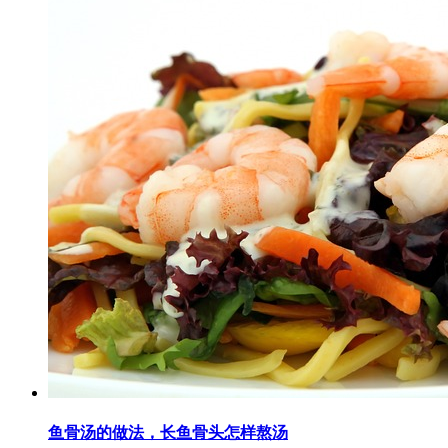
鱼骨汤的做法，长鱼骨头怎样熬汤