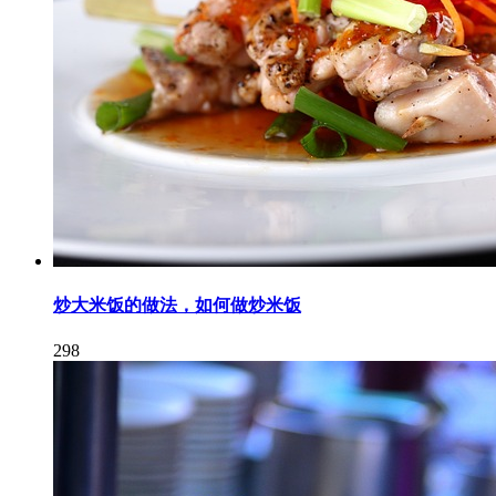
炒大米饭的做法，如何做炒米饭
298