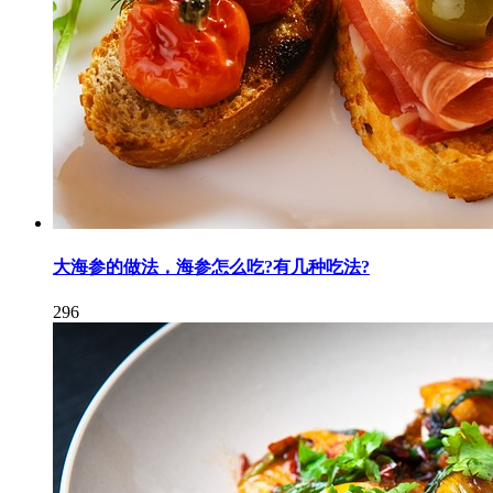
大海参的做法，海参怎么吃?有几种吃法?
296