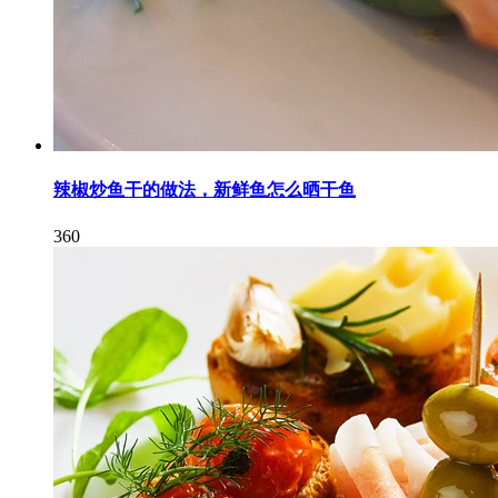
辣椒炒鱼干的做法，新鲜鱼怎么晒干鱼
360