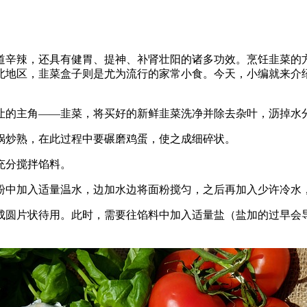
道辛辣，还具有健胃、提神、补肾壮阳的诸多功效。烹饪韭菜的
北地区，韭菜盒子则是尤为流行的家常小食。今天，小编就来介
让的主角——韭菜，将买好的新鲜韭菜洗净并除去杂叶，沥掉水
锅炒熟，在此过程中要碾磨鸡蛋，使之成细碎状。
充分搅拌馅料。
粉中加入适量温水，边加水边将面粉搅匀，之后再加入少许冷水
成圆片状待用。此时，需要往馅料中加入适量盐（盐加的过早会