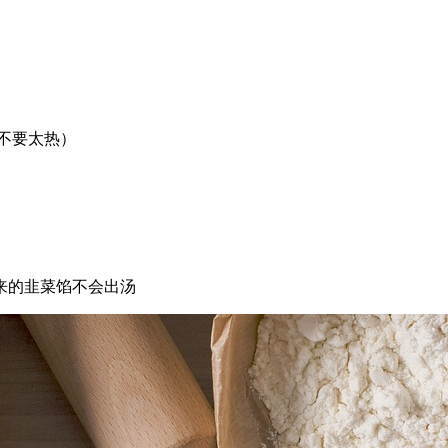
铛不要太热）
来的韭菜馅不会出汤