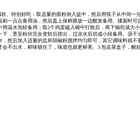
口感软、特别好吃：取适量的面粉倒入盆中，然后用筷子从中间一
面刷一点点食用油，然后盖上保鲜膜放一边醒发备用。揉面时可以
中用温水泡软备用；取2个鸡蛋磕入碗中打散后，再下锅煎成大小
一下，烫至粉丝完全变软后捞出，过凉水后切成小段备用。沥干
米，然后加入适量的盐和胡椒粉搅拌均匀即可，其它调味料就不
才会不出水，鲜味锁住了，味道也就更鲜美。3.包韭菜盒子，醒