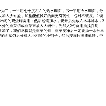
分为二，一半用七十度左右的热水调面，另一半用冷水调面，分
加入少许盐，加盐能使揉好的面更有韧性，包时不破皮。2.调
均匀的鸡蛋碎备用；然后起锅加水，烧开后先放入木耳焯水，2
水分的韭菜切成韭菜末放入大碗中，先加入2勺食用油搅拌均
要加了，我们吃得就是韭菜的鲜！韭菜洗净后一定要沥干水分再
好的面揉匀后分成大小相等的小剂子，然后按扁后擀成薄饼，中