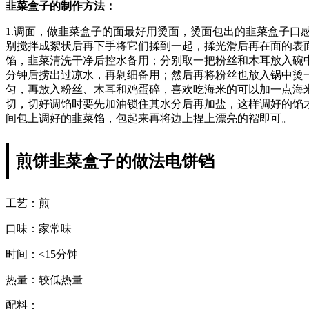
韭菜盒子的制作方法：
1.调面，做韭菜盒子的面最好用烫面，烫面包出的韭菜盒子
别搅拌成絮状后再下手将它们揉到一起，揉光滑后再在面的表
馅，韭菜清洗干净后控水备用；分别取一把粉丝和木耳放入碗
分钟后捞出过凉水，再剁细备用；然后再将粉丝也放入锅中烫
匀，再放入粉丝、木耳和鸡蛋碎，喜欢吃海米的可以加一点海
切，切好调馅时要先加油锁住其水分后再加盐，这样调好的馅
间包上调好的韭菜馅，包起来再将边上捏上漂亮的褶即可。
煎饼韭菜盒子的做法电饼铛
工艺：煎
口味：家常味
时间：<15分钟
热量：较低热量
配料：