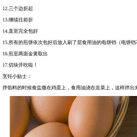
12.三个边折起
13.继续往前折
14.直至完全包好
15.所有的煎饼依次包好后放入刷了层食用油的电饼铛（电饼
16.煎至两面金黄取出
17.切块开吃啦！
烹饪小贴士：
拌馅料的时候食盐撒在鸡蛋上，食用油浇在韭菜上，这样拌出