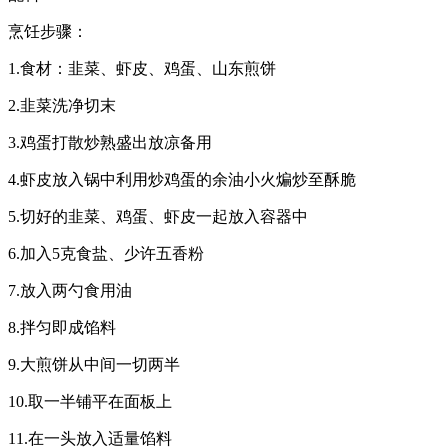
烹饪步骤：
1.食材：韭菜、虾皮、鸡蛋、山东煎饼
2.韭菜洗净切末
3.鸡蛋打散炒熟盛出放凉备用
4.虾皮放入锅中利用炒鸡蛋的余油小火煸炒至酥脆
5.切好的韭菜、鸡蛋、虾皮一起放入容器中
6.加入5克食盐、少许五香粉
7.放入两勺食用油
8.拌匀即成馅料
9.大煎饼从中间一切两半
10.取一半铺平在面板上
11.在一头放入适量馅料