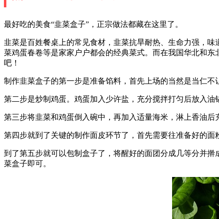
最好吃的美食“韭菜盒子”，正宗做法都藏在这里了。
韭菜是百姓餐桌上的常见食材，韭菜抗旱耐热、生命力强，味
菜鸡蛋春卷等是家家户户都会的经典菜式。而在我国华北和东
吧！
制作韭菜盒子的第一步是准备馅料，首先上场的当然是当仁不
第二步是炒制鸡蛋。鸡蛋加入少许盐，充分搅拌打匀后放入油
第三步将韭菜和鸡蛋倒入碗中，再加入适量海米，淋上香油后
第四步就到了关键的制作面皮环节了，首先需要往准备好的面
到了第五步就可以包制盒子了，将醒好的面团分成几等分并擀
菜盒子即可。