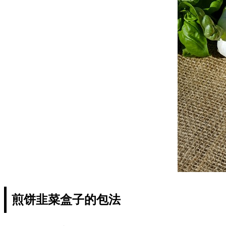
煎饼韭菜盒子的包法