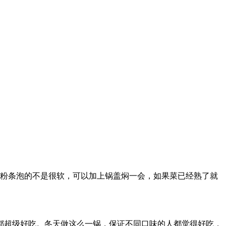
，粉条泡的不是很软，可以加上锅盖焖一会，如果菜已经熟了就
都超级好吃。冬天做这么一锅，保证不同口味的人都觉得好吃，