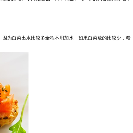
，因为白菜出水比较多全程不用加水，如果白菜放的比较少，粉