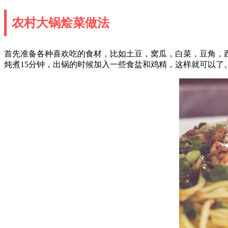
农村大锅烩菜做法
首先准备各种喜欢吃的食材，比如土豆，窝瓜，白菜，豆角，
炖煮15分钟，出锅的时候加入一些食盐和鸡精，这样就可以了