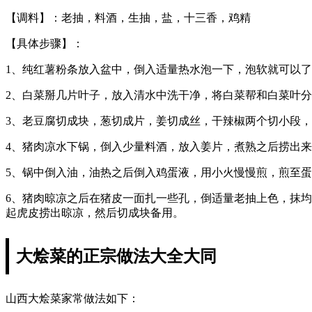
【调料】：老抽，料酒，生抽，盐，十三香，鸡精
【具体步骤】：
1、纯红薯粉条放入盆中，倒入适量热水泡一下，泡软就可以了
2、白菜掰几片叶子，放入清水中洗干净，将白菜帮和白菜叶
3、老豆腐切成块，葱切成片，姜切成丝，干辣椒两个切小段，
4、猪肉凉水下锅，倒入少量料酒，放入姜片，煮熟之后捞出
5、锅中倒入油，油热之后倒入鸡蛋液，用小火慢慢煎，煎至
6、猪肉晾凉之后在猪皮一面扎一些孔，倒适量老抽上色，抹
起虎皮捞出晾凉，然后切成块备用。
大烩菜的正宗做法大全大同
山西大烩菜家常做法如下：