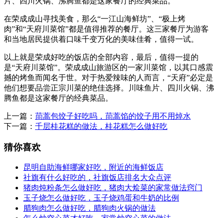
片、四川火锅、沸腾鱼都是这家餐厅的经典菜品。
在荣成成山寻找美食，那么“一江山海鲜坊”、“极上烤
肉”和“天府川菜馆”都是值得推荐的餐厅。这三家餐厅为游客
和当地居民提供着口味千变万化的美味佳肴，值得一试。
以上就是荣成好吃的饭店的全部内容，最后，值得一提的
是“天府川菜馆”。荣成成山旅游区的一家川菜馆，以其口感震
撼的烤鱼而闻名于世。对于热爱辣味的人而言，“天府”必定是
他们想要品尝正宗川菜的绝佳选择。川味鱼片、四川火锅、沸
腾鱼都是这家餐厅的经典菜品。
上一篇：
茼蒿包饺子好吃吗，茼蒿馅的饺子用不用焯水
下一篇：
千层桂花糕的做法，桂花糕怎么做好吃
猜你喜欢
昆明自助海鲜哪家好吃，附近的海鲜饭店
社旗有什么好吃的，社旗饭店排名大众点评
猪肉炖粉条怎么做好吃，猪肉大烩菜的家常做法窍门
玉子烧怎么做好吃，玉子烧鸡蛋和牛奶的比例
腊狗肉怎么做好吃，腊狗肉火锅的做法