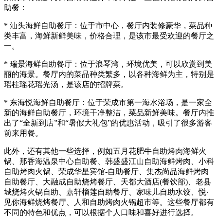
助餐：
* 汕头海鲜自助餐厅：位于市中心，餐厅内装修豪华，菜品种
类丰富，海鲜新鲜美味，价格合理，是该市最受欢迎的餐厅之
一。
* 瑞景海鲜自助餐厅：位于浪琴湾，环境优美，可以欣赏到美
丽的海景。餐厅内的菜品种类繁多，以各种海鲜为主，特别是
瑶柱瑶花瑶光汤，是该店的招牌菜。
* 东海悦海鲜自助餐厅：位于荣成市第一海水浴场，是一家全
新的海鲜自助餐厅，环境干净整洁，菜品新鲜美味。餐厅内推
出了“全新到店”和“暑假大礼包”的优惠活动，吸引了很多游客
前来用餐。
此外，还有其他一些选择，例如五月花肥牛自助烤肉海鲜火
锅、那香海温泉中心自助餐、韩盛盛江山自助海鲜烤肉、小科
自助烤肉火锅、荣成华星宾馆-自助餐厅、集杰尚品海鲜烤肉
自助餐厅、大融成自助烧烤餐厅、天都大酒店(餐饮部)、老县
城烧烤火锅自助、嘉轩榴莲自助餐厅、家味儿自助水饺、悦·
见你海鲜烧烤餐厅、人和自助烤肉火锅超市等。这些餐厅都有
不同的特色和优点，可以根据个人口味和喜好进行选择。