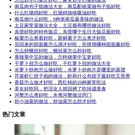
怎么炒空心菜才好吃，家常炒空心菜的做法
南瓜肉包子馅做法大全，南瓜配啥菜做包子馅好吃
什么红烧鸡好吃，红烧鸡放啥吸油好吃
南瓜烧什么好吃，9种老南瓜最美味的做法
土豆家常菜做法大全，土豆都有哪些做法好吃
东营好吃的特色饭店，东营哪个生日大饭店最好吃
板栗怎么煮着好吃，新鲜栗子怎么煮才好吃
买回来的甜面酱怎么调才好吃，煎饼用哪种甜面酱好吃
怎么炒螺丝好吃，螺丝菜怎么炒好吃
香辣掌中宝的做法，怎样烧掌中宝更好吃
干萝卜丝怎么做好吃，干红萝卜丝的做法大全
水萝卜炒肉怎么做好吃，水萝卜炒肉片是哪里的菜谱
芹菜虾仁饺子馅的做法，虾和什么包饺子最好吃又营养
香菇怎么做才好吃，西红柿的26种家常吃法
美女好吃吗，把活女人抓回烤了吃掉成美食
河蟹怎么煮好吃，水煮河蟹做法窍门
炒小油菜的做法，炒油菜怎么炒才好吃
热门文章