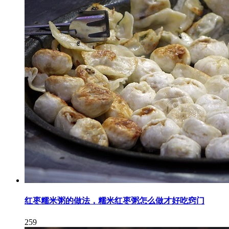
红枣糯米粥的做法，糯米红枣粥怎么做才好吃窍门
259