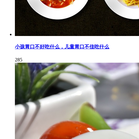
小孩胃口不好吃什么，儿童胃口不佳吃什么
285