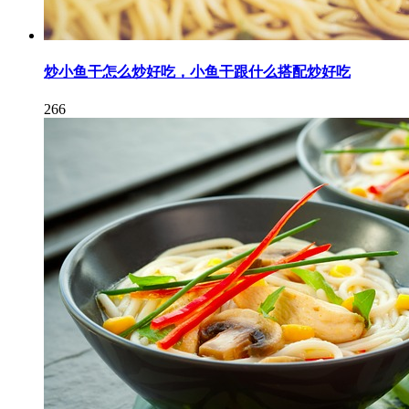
炒小鱼干怎么炒好吃，小鱼干跟什么搭配炒好吃
266