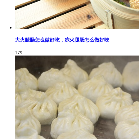
大火腿肠怎么做好吃，冻火腿肠怎么做好吃
179