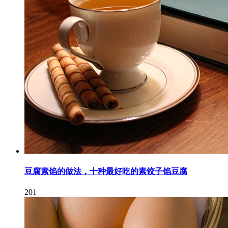
豆腐素馅的做法，十种最好吃的素饺子馅豆腐
201