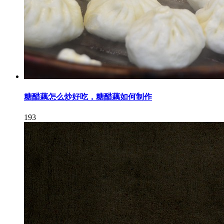
糖醋藕怎么炒好吃，糖醋藕如何制作
193