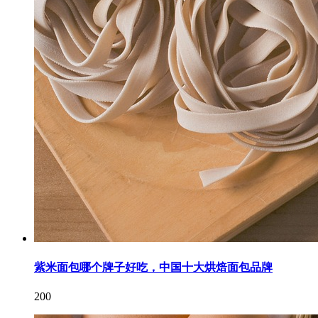
紫米面包哪个牌子好吃，中国十大烘焙面包品牌
200