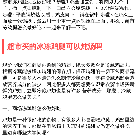
超市冻鸡腿怎么做好吃？步骤1.鸡全腿去骨，将肉划几个口
子，撒一点盐腌制一下。自己不会剔鸡腿，可以让商家帮忙。
步骤2.平底锅烧热以后，鸡皮向下，铺在锅中 步骤3.在鸡肉上
面放一张锡纸，然后用一个重一点的锅压在上面，那么，超市
冻鸡腿怎么做好吃？一起来了解一下吧。
超市买的冰冻鸡腿可以炖汤吗
现阶段我们在商场内购到的鸡翅，绝大多数全是冷藏鸡翅儿，
根据冷藏能够增加鸡翅的保存期，保证鸡翅的一切正常商品流
通。可是很多人不清楚怎么制作冷藏鸡翅，觉得冷藏鸡翅会造
成营养成分的缺少，因此很多人都更想要立即带农贸市场买新
鲜的鸡翅，立即冷藏鸡翅也是有许多 营养成分。那麼，冷藏
鸡腿怎么做美味？
一、商场冻鸡腿怎么做好吃
鸡翅是一种很好吃的食物，有很多人都喜爱吃鸡腿，鸡翅里边
的营养丰富，那麼在电冰箱里边冻过的鸡翅应当怎么做好吃，
里边有哪些大学问呢?