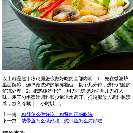
以上就是超市冻鸡腿怎么做好吃的全部内容，1、先在微波炉
里面解冻，选择微波炉的解冻档位，拨个几分钟，进行鸡腿的
解冻处理。2、把鸡腿洗干净，用刀把鸡腿肉切开几刀好入
味。用三勺半蜜汁调料和少量凉水调开。把鸡腿放入调料腌渍
着，放入冷藏十二小时以上。
上一篇：
狗肝怎么做好吃，狗肾的正确吃法
下一篇：
咸带鱼怎么做好吃，炖带鱼怎么炖好吃