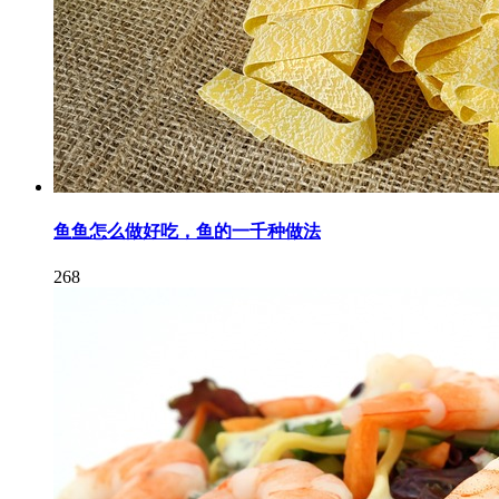
鱼鱼怎么做好吃，鱼的一千种做法
268