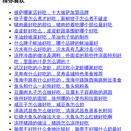
猜你喜欢
披萨哪家店好吃，十大披萨加盟品牌
饺子要怎么煮才好吃，新鲜饺子怎么煮不破皮
猪肉最好吃的部位，猪肉炒着吃哪个部位最好吃
皮皮虾好吃么，皮皮虾跟基围虾哪个好吃
羊油炒啥菜好吃，羊油包子馅的制作
什么牌子蚝油好吃，哪个品牌的蚝油最好
沂水有什么好吃的，沂水具有几家沙县小吃
凉拌冷面的做法及调料，外面卖的那些拌凉面特别好
吃，里面的汁是怎么调的？
武汉好吃的小龙虾，武汉吃小龙虾哪家好吃
灵寿有什么好吃的，灵寿县城特色美食推荐
淮海中路有什么好吃的，淮海中路陕西南路附近美食
鱼头和什么一起炖好吃，鱼头炖粉条
豆腐肉丸子怎么做好吃，豆腐丸子容易散的原因
徐州好吃的面馆，徐州哪的小笼包和拉面好吃
咸豆子怎么做好吃，咸豆条怎么炒
清蒸武昌鱼怎么做好吃，清蒸武昌鱼蒸多长时间
红烧大鱼头的做法大全，大鱼头怎么红烧好吃啊
凉拌猪蹄的做法，猪蹄怎么凉拌好吃
肠胃不好吃什么食物比较好，肠胃不好喝什么奶最好