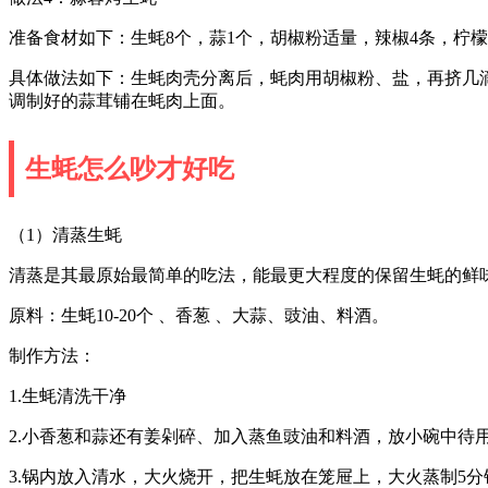
准备食材如下：生蚝8个，蒜1个，胡椒粉适量，辣椒4条，柠
具体做法如下：生蚝肉壳分离后，蚝肉用胡椒粉、盐，再挤几
调制好的蒜茸铺在蚝肉上面。
生蚝怎么吵才好吃
（1）清蒸生蚝
清蒸是其最原始最简单的吃法，能最更大程度的保留生蚝的鲜
原料：生蚝10-20个 、香葱 、大蒜、豉油、料酒。
制作方法：
1.生蚝清洗干净
2.小香葱和蒜还有姜剁碎、加入蒸鱼豉油和料酒，放小碗中待
3.锅内放入清水，大火烧开，把生蚝放在笼屉上，大火蒸制5分