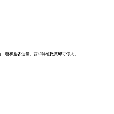
油、糖和盐各适量。蒜和洋葱微黄即可停火。