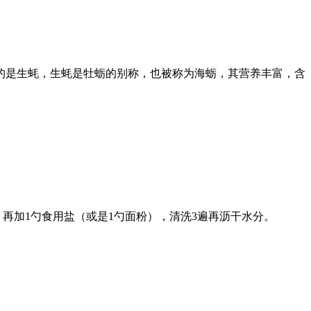
的是生蚝，生蚝是牡蛎的别称，也被称为海蛎，其营养丰富，含
再加1勺食用盐（或是1勺面粉），清洗3遍再沥干水分。