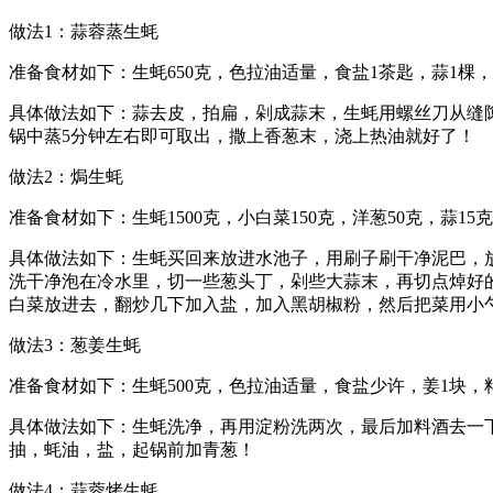
做法1：蒜蓉蒸生蚝
准备食材如下：生蚝650克，色拉油适量，食盐1茶匙，蒜1棵
具体做法如下：蒜去皮，拍扁，剁成蒜末，生蚝用螺丝刀从缝
锅中蒸5分钟左右即可取出，撒上香葱末，浇上热油就好了！
做法2：焗生蚝
准备食材如下：生蚝1500克，小白菜150克，洋葱50克，蒜1
具体做法如下：生蚝买回来放进水池子，用刷子刷干净泥巴，
洗干净泡在冷水里，切一些葱头丁，剁些大蒜末，再切点焯好
白菜放进去，翻炒几下加入盐，加入黑胡椒粉，然后把菜用小勺
做法3：葱姜生蚝
准备食材如下：生蚝500克，色拉油适量，食盐少许，姜1块，
具体做法如下：生蚝洗净，再用淀粉洗两次，最后加料酒去一
抽，蚝油，盐，起锅前加青葱！
做法4：蒜蓉烤生蚝