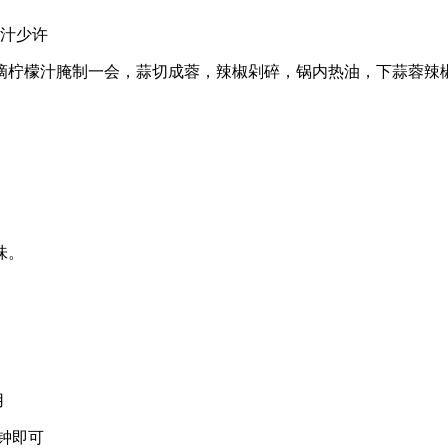
檬汁少许
滴柠檬汁腌制一会，蒜切成蓉，辣椒剁碎，锅内热油，下蒜蓉辣
味。
用
钟即可