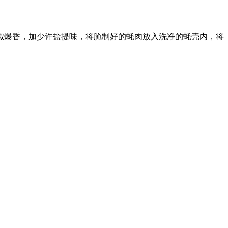
椒爆香，加少许盐提味，将腌制好的蚝肉放入洗净的蚝壳内，将