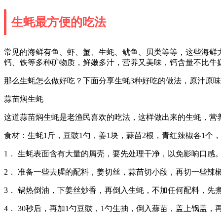
生蚝最方便的吃法
常见的海鲜有鱼、虾、蟹、生蚝、鱿鱼、贝类等等，这些海鲜
钙、铁等多种矿物质，鲜嫩多汁，营养又美味，钙含量不比牛
那么生蚝怎么做好吃？下面分享生蚝3种好吃的做法，原汁原
蒜苗焖生蚝
这道蒜苗焖生蚝是老渔民喜欢的吃法，这样做出来的生蚝，营
食材：生蚝1斤，豆豉1勺，姜1块，蒜苗2根，青红辣椒各1个
1． 生蚝表面含有大量的屑壳，要先处理干净，以免影响口感
2． 准备一些去腥的配料，姜切丝，蒜苗切小段，再切一些辣
3． 锅热倒油，下姜丝炒香，再倒入生蚝，不加任何配料，先
4． 30秒后，再加1勺豆豉，1勺生抽，倒入蒜苗，盖上锅盖，