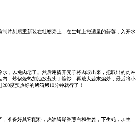
腌制片刻后重新装在牡蛎壳上，在生蚝上撒适量的蒜蓉，入开水
冷水，以免肉老了。然后用撬开壳子将肉取出来，把取出的肉冲
盘内，炒锅烧热加油放葱头丁煸炒，再放大蒜末煸炒，最后将小
00度预热好的烤箱烤10分钟就行了！
了，准备好其它配料，热油锅爆香葱白和生姜，下生蚝，加生