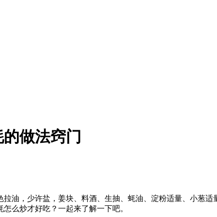
蚝的做法窍门
量色拉油，少许盐，姜块、料酒、生抽、蚝油、淀粉适量、小葱适
蚝怎么炒才好吃？一起来了解一下吧。