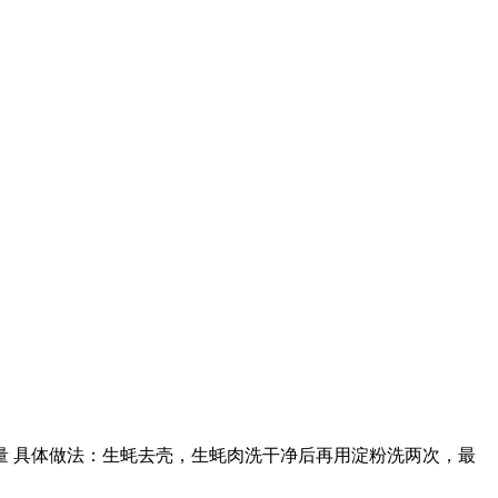
量 具体做法：生蚝去壳，生蚝肉洗干净后再用淀粉洗两次，最