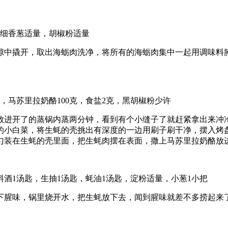
，细香葱适量，胡椒粉适量
隙中撬开，取出海蛎肉洗净，将所有的海蛎肉集中一起用调味料
5克，马苏里拉奶酪100克，食盐2克，黑胡椒粉少许
放进开了的蒸锅内蒸两分钟，看到有个小缝子了就赶紧拿出来冲
的小白菜，将生蚝的壳挑出有深度的一边用刷子刷干净，摆入烤
装在生蚝的壳里面，把生蚝肉摆在表面，撒上马苏里拉奶酪放进2
料酒1汤匙，生抽1汤匙，蚝油1汤匙，淀粉适量，小葱1小把
下腥味，锅里烧开水，把生蚝放下去，闻到腥味就差不多捞起来