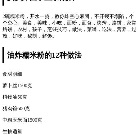
2碗糯米粉，开水一烫，教你炸空心麻团，不开裂不塌陷，个
个空心。美食，美味，小吃，面粉，面食，诀窍，烙饼，家常
烙饼，农村，孩子，烹饪技巧，做法，菜谱，吃法，营养，过
瘾，好吃，秘制，解馋。
油炸糯米粉的12种做法
食材明细
萝卜丝1500克
植物油50克
猪肉馅600克
中粗玉米面1500克
生抽适量