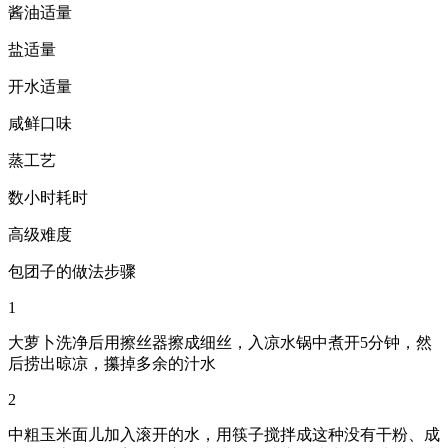
酱油适量
盐适量
开水适量
咸鲜口味
蒸工艺
数小时耗时
高级难度
包团子的做法步骤
1
大萝卜洗净后用擦丝器擦成细丝，入凉水锅中煮开5分钟，然
后捞出晾凉，攥掉多余的汁水
2
中粗玉米面儿加入滚开的水，用筷子搅拌成这种没有干粉、成