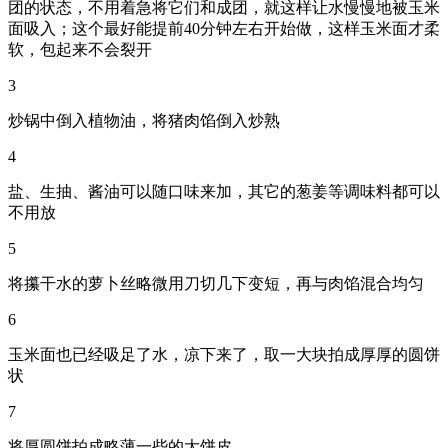
团的状态，不用着急将它们和成团，就这样让水慢慢地被玉米
面吸入；这个最好能提前40分钟左右开始做，这样玉米面才柔
软，包起来不会裂开
3
炒锅中倒入植物油，将猪肉馅倒入炒熟
4
盐、生抽、酱油可以随口味来加，其它的葱姜等调味料都可以
不用放
5
将攥干水的萝卜丝略微用刀切几下变短，再与肉馅混合均匀
6
玉米面也已经吸足了水，凉下来了，取一大块拍成厚厚的圆饼
状
7
将厚圆饼拍成略薄一些的大饼皮