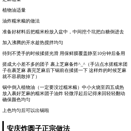
植物油适量
油炸糯米糍的做法
准备好材料后把糯米粉放入盆中，中间挖个坑把白糖倒进去
加入沸腾的开水趁热搅拌均匀
待到不烫手的时候揉搓光滑 用保鲜膜覆盖静至10分钟后备用
搓成大小差不多的团子 裹上芝麻备炸^_^（手沾点水搓糯米团
子在裹芝麻 裹完芝麻后下锅前在揉搓一下 这样炸的时候芝麻
就不容易散掉了）
锅中倒入植物油（一定要没过糯米糍）中小火烧至四五成热
放入裹好芝麻的糯米团子油炸 轻微浮起后记得来回轻轻翻动
确保颜色均匀
上色均匀后可以出锅啦
安庆炸圆子正宗做法