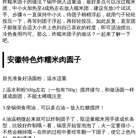
炸糯米团子的做法？锅中倒入适量油，最好多点可以没过糯米
团，中小火加热至4成热左右放入糯米团，建议先放3个试试
手。步骤 6 一直保持中小火，待团子稍稍浮起，就用勺子轻轻
按压一下，再等到团子浮起，再轻轻按压。如此反复，直至团
子膨胀至合适大小并上色到自己喜欢的程度，即可沥油捞出。
冷热食用均可。那么，炸糯米团子的做法？一起来了解一下
吧。
安徽特色炸糯米肉圆子
首先准备好汤圆粉，温水适量.
2.温水和粉500g左右（一包有700g）搅拌揉匀，和做汤圆一样
揉成面团，不能太稀哦注意
3.坐锅倒食用油，可以多点油～放入红糖搅拌！
4.油温稍微起来就可以炸制团子了，取适量糯米用手搓成长条
型，比较好炸制哦～看，锅里开始冒泡泡了，火一定要很小，
不然会糊掉哦～在炸的过程中要经常翻一下团子，使它上色均