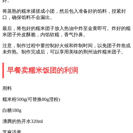
好。
将蒸熟的糯米揉搓成小团，然后包入准备好的馅料，捏紧封
口，确保馅料不会漏出。
最后，将包好的糯米团子放入热油中炸至金黄即可。炸好的糯
米团子外皮酥脆，内馅软糯，香气扑鼻。
注意，制作过程中要控制好火候和炸制时间，以免团子炸焦或
未炸熟。制作完成后，可以享用美味的荆州油炸糯米团子。
早餐卖糯米饭团的利润
用料
糯米粉500g(可替换80g澄粉)
白糖180g
沸腾的热开水320ml
芝麻适量