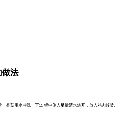
的做法
片，香菇用水冲洗一下;2. 锅中倒入足量清水烧开，放入鸡肉
。