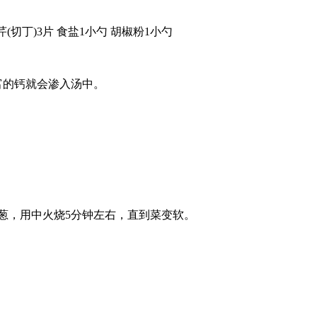
西芹(切丁)3片 食盐1小勺 胡椒粉1小勺
富的钙就会渗入汤中。
洋葱，用中火烧5分钟左右，直到菜变软。