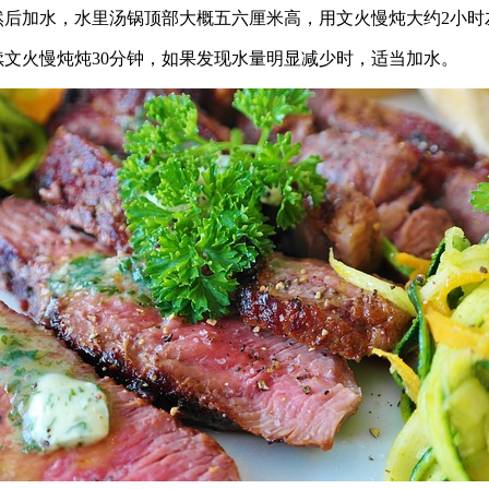
然后加水，水里汤锅顶部大概五六厘米高，用文火慢炖大约2小
续文火慢炖炖30分钟，如果发现水量明显减少时，适当加水。