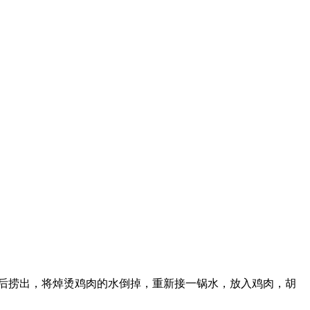
焯烫后捞出，将焯烫鸡肉的水倒掉，重新接一锅水，放入鸡肉，胡