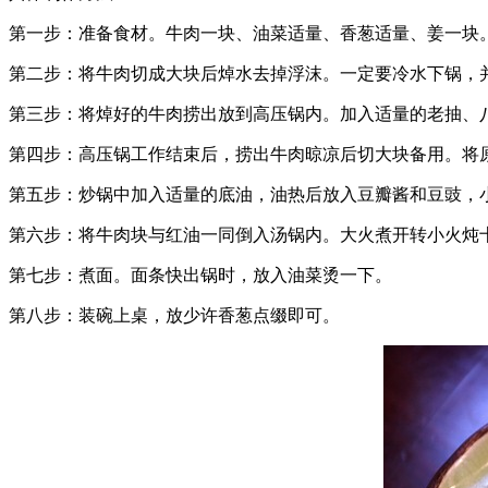
第一步：准备食材。牛肉一块、油菜适量、香葱适量、姜一块
第二步：将牛肉切成大块后焯水去掉浮沫。一定要冷水下锅，
第三步：将焯好的牛肉捞出放到高压锅内。加入适量的老抽、
第四步：高压锅工作结束后，捞出牛肉晾凉后切大块备用。将
第五步：炒锅中加入适量的底油，油热后放入豆瓣酱和豆豉，
第六步：将牛肉块与红油一同倒入汤锅内。大火煮开转小火炖
第七步：煮面。面条快出锅时，放入油菜烫一下。
第八步：装碗上桌，放少许香葱点缀即可。