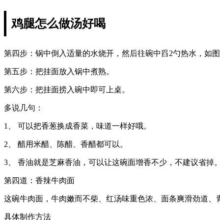
鸡腿怎么做汤好喝
第四步：锅中倒入适量的水烧开，然后往碗中舀2勺热水，如
第五步：把挂面放入锅中煮熟。
第六步：把挂面捞入碗中即可上桌。
多说几句：
1、 可以把香葱换成香菜，味道一样好哦。
2、 醋用米醋、陈醋、香醋都可以。
3、 香油就是芝麻香油，可以让这碗面增香不少，不建议省掉
第四道：香辣牛肉面
这碗牛肉面，牛肉嫩而不柴、红汤味重色浓、面条爽滑劲道、
具体制作方法