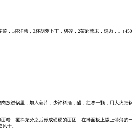
杯芹菜，1杯洋葱，3杯胡萝卜丁，切碎，2茶匙蒜末，鸡肉，1（4
把鸡肉放进锅里，加入姜片，少许料酒，醋，红枣一颗，用大火把
盐和面粉，搅拌充分之后形成硬硬的面团，在擀面板上撒上薄薄的
续风干。