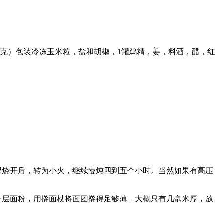
50克）包装冷冻玉米粒，盐和胡椒，1罐鸡精，姜，料酒，醋，红
锅烧开后，转为小火，继续慢炖四到五个小时。当然如果有高压
一层面粉，用擀面杖将面团擀得足够薄，大概只有几毫米厚，放