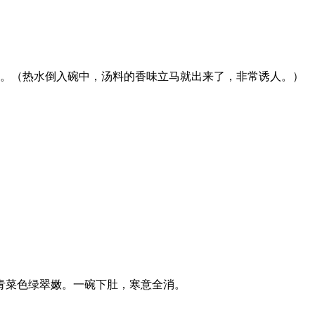
图。（热水倒入碗中，汤料的香味立马就出来了，非常诱人。）
。
青菜色绿翠嫩。一碗下肚，寒意全消。