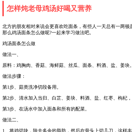
怎样炖老母鸡汤好喝又营养
北方的朋友相对来说会更喜欢吃面条，有些人一天总有一两顿
那么鸡汤面条怎么做呢?一起来学习做法吧。
鸡汤面条怎么做
做法一、
原料：鸡胸肉、香菇、海鲜菇、丝瓜、面条、料酒、盐、姜块
做法步骤：
第1步、菇类洗净切段备用。
第2步、清水加入当归、白芷、姜块、料酒、盐、红枣、枸杞
第3步、在汤水中加入面条和所有的配菜。
做法二、
1、将鸡切块，除去多余的脂肪，然后在骨头上切几刀，这样