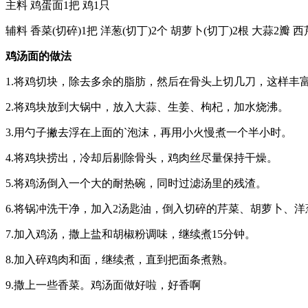
主料 鸡蛋面1把 鸡1只
辅料 香菜(切碎)1把 洋葱(切丁)2个 胡萝卜(切丁)2根 大蒜2瓣 
鸡汤面的做法
1.将鸡切块，除去多余的脂肪，然后在骨头上切几刀，这样丰
2.将鸡块放到大锅中，放入大蒜、生姜、枸杞，加水烧沸。
3.用勺子撇去浮在上面的`泡沫，再用小火慢煮一个半小时。
4.将鸡块捞出，冷却后剔除骨头，鸡肉丝尽量保持干燥。
5.将鸡汤倒入一个大的耐热碗，同时过滤汤里的残渣。
6.将锅冲洗干净，加入2汤匙油，倒入切碎的芹菜、胡萝卜、
7.加入鸡汤，撒上盐和胡椒粉调味，继续煮15分钟。
8.加入碎鸡肉和面，继续煮，直到把面条煮熟。
9.撒上一些香菜。鸡汤面做好啦，好香啊