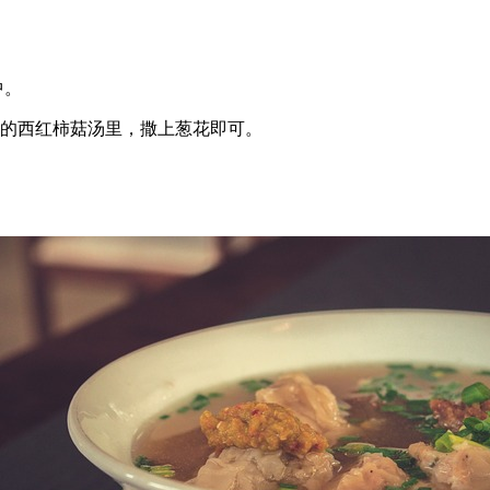
中。
好的西红柿菇汤里，撒上葱花即可。