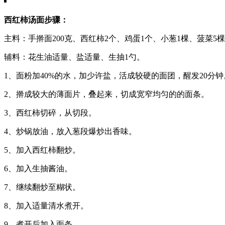
西红柿汤面步骤：
主料：手擀面200克、西红柿2个、鸡蛋1个、小葱1棵、菠菜5
辅料：花生油适量、盐适量、生抽1勺。
1、面粉加40%的水，加少许盐，活成较硬的面团，醒发20分钟
2、擀成较大的薄面片，叠起来，切成宽窄均匀的的面条。
3、西红柿切碎，从切段。
4、炒锅放油，放入葱段爆炒出香味。
5、加入西红柿翻炒。
6、加入生抽酱油。
7、继续翻炒至糊状。
8、加入适量清水煮开。
9、煮开后加入面条。