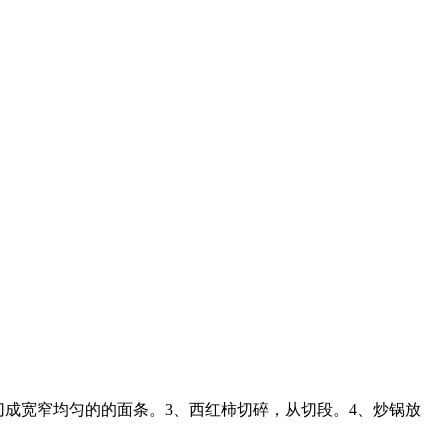
切成宽窄均匀的的面条。3、西红柿切碎，从切段。4、炒锅放