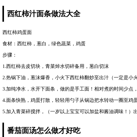
西红柿汁面条做法大全
西红柿鸡蛋面
食材：西红柿，葱白，绿色蔬菜，鸡蛋
步骤：
1.西红柿去皮切块，青菜焯水切碎备用，葱白切沫
2.热锅下油，葱沫爆香，小火下西红柿翻炒至出汁（一定是小
3.加纯净水，水开下面条，做的是手工面！相对煮的时间少点
4.面条快熟，鸡蛋打散，轻轻用勺子从锅边把水转动一圈至鸡
5.加入青菜碎搅拌，（一岁以上宝宝可以加盐和酱油调味！）
番茄面汤怎么做才好吃