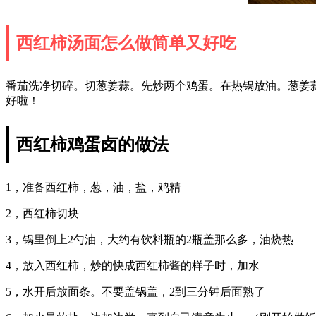
西红柿汤面怎么做简单又好吃
番茄洗净切碎。切葱姜蒜。先炒两个鸡蛋。在热锅放油。葱姜
好啦！
西红柿鸡蛋卤的做法
1，准备西红柿，葱，油，盐，鸡精
2，西红柿切块
3，锅里倒上2勺油，大约有饮料瓶的2瓶盖那么多，油烧热
4，放入西红柿，炒的快成西红柿酱的样子时，加水
5，水开后放面条。不要盖锅盖，2到三分钟后面熟了