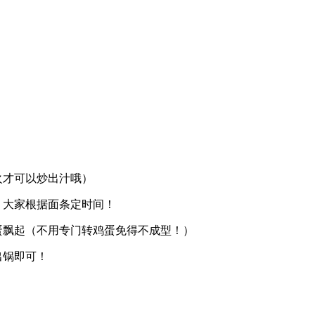
火才可以炒出汁哦）
，大家根据面条定时间！
蛋飘起（不用专门转鸡蛋免得不成型！）
出锅即可！